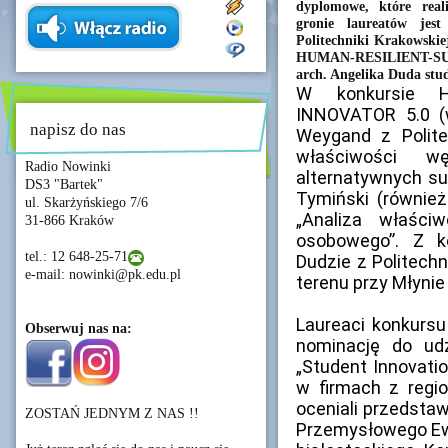
dyplomowe, które rea
gronie laureatów jest
Politechniki Krakowskiej
HUMAN-RESILIENT-SUS
arch. Angelika Duda stud
W konkursie H
INNOVATOR 5.0 (w
napisz do nas
Weygand z Polite
właściwości w
Radio Nowinki
alternatywnych su
DS3 "Bartek"
Tymiński (również 
ul. Skarżyńskiego 7/6
„Analiza właści
31-866 Kraków
osobowego”. Z ko
tel.: 12 648-25-71
Dudzie z Politechn
e-mail: nowinki@pk.edu.pl
terenu przy Młynie
Laureaci konkursu
Obserwuj nas na:
nominację do ud
„Student Innovatio
w firmach z regio
oceniali przedstawi
ZOSTAŃ JEDNYM Z NAS !!
Przemysłowego Ew