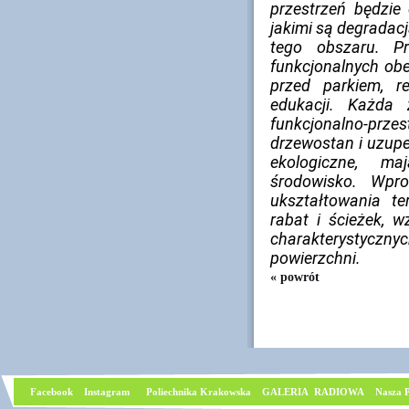
przestrzeń będzi
jakimi są degradacj
tego obszaru. Pr
funkcjonalnych ob
przed parkiem, re
edukacji. Każda
funkcjonalno-prze
drzewostan i uzupe
ekologiczne, m
środowisko. Wpr
ukształtowania t
rabat i ścieżek, 
charakterystycz
powierzchni.
« powrót
Facebook
I
nstagram
Poliechnika Krakowska
GALERIA RADIOWA
Nasza P