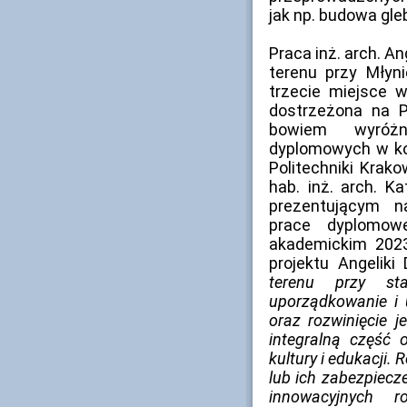
jak np. budowa gle
Praca inż. arch. A
terenu przy Młyni
trzecie miejsce w
dostrzeżona na P
bowiem wyróżn
dyplomowych w ko
Politechniki Krak
hab. inż. arch. K
prezentującym na
prace dyplom
akademickim 2023
projektu Angeliki
terenu przy st
uporządkowanie i 
oraz rozwinięcie 
integralną część 
kultury i edukacji.
lub ich zabezpiecz
innowacyjnych r