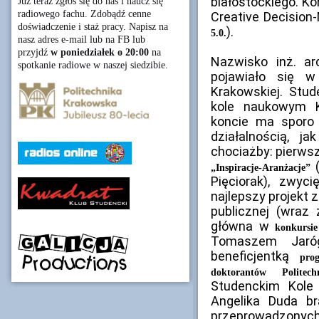
białostockiego. Ko
Już teraz zgłoś się do nas i naucz się
radiowego fachu. Zdobądź cenne
Creative Decision-
doświadczenie i staż pracy. Napisz na
).
5.0.
nasz adres e-mail lub na FB lub
przyjdź
w poniedziałek o 20:00
na
Nazwisko inż. arc
spotkanie radiowe w naszej siedzibie.
pojawiało się w 
Krakowskiej. Stu
kole naukowym K
koncie ma sporo
działalnością, j
chociażby: pierws
(
„Inspiracje-Aranżacje”
Pięciorak), zwy
najlepszy projekt
publicznej (wra
główna w
konkurs
Tomaszem Jaróg
beneficjentką
pro
doktorantów Politec
Studenckim Kole
Angelika Duda br
przeprowadzonych 