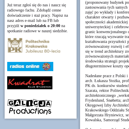
(proponowany budynek powi
Już teraz zgłoś się do nas i naucz się
zastosowania tych samych p
radiowego fachu. Zdobądź cenne
zajęć po wykłady i konfer
doświadczenie i staż pracy. Napisz na
charakter otwarty i pozbaw
nasz adres e-mail lub na FB lub
społeczności akademickiej
przyjdź
w poniedziałek o 20:00
na
uniwersyteckiej i celebrow
spotkanie radiowe w naszej siedzibie.
granic konwencjonalnego d
które rzucają wyzwanie tr
kształtowania przyszłości p
zrównoważony rozwój i ef
się w trend architektury 
zrównoważonych materiałó
środowiska strategii proj
długoterminowe koszty ope
Nadesłane prace z Polski i
arch. Łukasza Stożka, pro
PK ds. konkursów studencki
Szarata, rektor Politechni
architektonicznego „werks
Frydenlund, Snøhetta; arc
Okręgowej Izby Architektó
Krakowskiego Oddziału Sto
Małgorzata Hryniewicz, se
Kowalska, Samorząd Stude