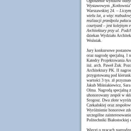
Ogłoszenie wyników odbył
Wystawowym „Kotłownia” n
Warszawskiej 24.
– Liczym
wielu lat, a więc rozbudo
realizacji przedpola pałacu
courtyard – jest kolejnym 
Architektury przy ul. Podc
dziekan Wydziału Architek
Woźniak.
Jury konkursowe postanowi
oraz nagrodę specjalną. I 
Katedry Projektowania Ar
inż. arch. Paweł Żuk. Pozo
Architektury PK. II nagrod
przygotowaną pod kierunkie
wartości 3 tys. zł przyznan
Jakub Miśniakiewicz, Sara
Olma. Nagrodą specjalną za
uhonorowany zespół w skła
Srogosz. Dwa złote wyróżn
Czekańskiej oraz zespołowi
Wyróżnienie honorowe zdo
szczególne zainteresowanie
Politechniki Białostockiej 
Więcej o pracach nagrodz