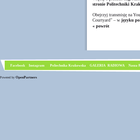
stronie Politechniki Kra
Obejrzyj transmisję na Y
Courtyard” – w
języku po
« powrót
Facebook
I
nstagram
Poliechnika Krakowska
GALERIA RADIOWA
Nasza P
OpenPartners
Powered by