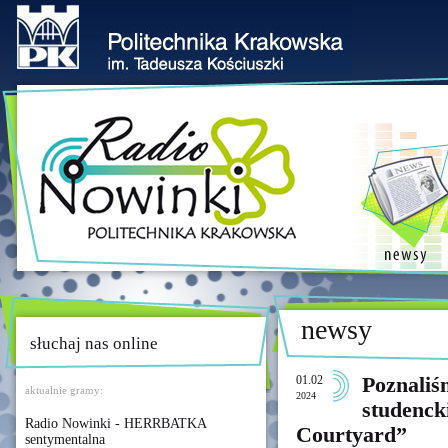
newsy
słuchaj nas online
01.02
Poznaliś
aktualnie gramy:
2024
studenck
Radio Nowinki - HERRBATKA
Courtyard”
sentymentalna