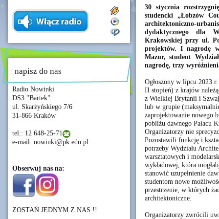
30 stycznia rozstrzygn
studencki „Łobzów Cou
architektoniczno-urban
dydaktycznego dla Wy
Krakowskiej przy ul. P
projektów. I nagrodę w
Mazur, student Wydział
nagrodę, trzy wyróżnieni
napisz do nas
Ogłoszony w lipcu 2023 r.
Radio Nowinki
II stopień) z krajów nale
DS3 "Bartek"
z Wielkiej Brytanii i Szw
lub w grupie (maksymalni
ul. Skarżyńskiego 7/6
zaprojektowanie nowego b
31-866 Kraków
pobliżu dawnego Pałacu K
Organizatorzy nie sprecyz
tel.: 12 648-25-71
Pozostawili funkcję i kszt
e-mail: nowinki@pk.edu.pl
potrzeby Wydziału Archite
warsztatowych i modelarsk
wykładowej, która mogłab
Obserwuj nas na:
stanowić uzupełnienie da
studentom nowe możliwośc
przestrzenie, w których ż
architektoniczne.
ZOSTAŃ JEDNYM Z NAS !!
Organizatorzy zwrócili uwa