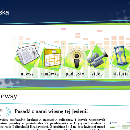
newsy
10
Posadź z nami wiosnę tej jesieni!
5
ysięcy szafranów, krokusów, narcyzów, tulipanów i innych wiosennych
atów posadzą w poniedziałek 27 października w Czyżynach studenci i
cownicy Politechniki Krakowskiej. O godzinie 8:45 na łące kwietnej przed