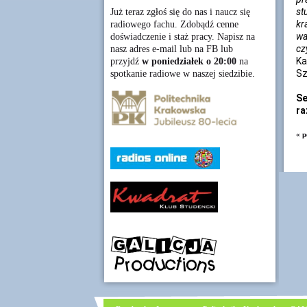
st
Już teraz zgłoś się do nas i naucz się
kr
radiowego fachu. Zdobądź cenne
wa
doświadczenie i staż pracy. Napisz na
cz
nasz adres e-mail lub na FB lub
Ka
przyjdź
w poniedziałek o 20:00
na
Sz
spotkanie radiowe w naszej siedzibie.
Se
ra
« p