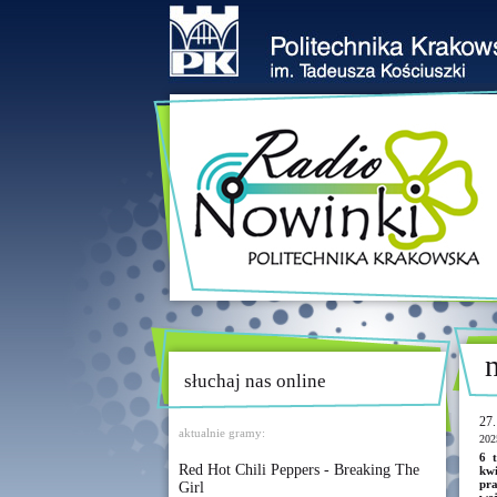
słuchaj nas online
27.
aktualnie gramy:
202
6 t
Red Hot Chili Peppers - Breaking The
kwi
pra
Girl