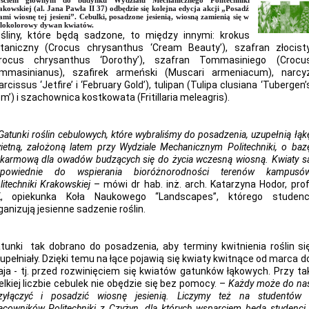
jściem głównym do budynku Wydziału Mechanicznego Politechniki
kowskiej (al. Jana Pawła II 37) odbędzie się kolejna edycja akcji „Posadź
ami wiosnę tej jesieni”. Cebulki, posadzone jesienią, wiosną zamienią się w
lokolorowy dywan kwiatów.
śliny, które będą sadzone, to między innymi: krokus
taniczny (Crocus chrysanthus ‘Cream Beauty’), szafran złocist
rocus chrysanthus ‘Dorothy’), szafran Tommasiniego (Crocu
mmasinianus), szafirek armeński (Muscari armeniacum), narcy
arcissus ‘Jetfire’ i ‘February Gold’), tulipan (Tulipa clusiana ‘Tubergen’
m’) i szachownica kostkowata (Fritillaria meleagris).
Gatunki roślin cebulowych, które wybraliśmy do posadzenia, uzupełnią łąk
ietną, założoną latem przy Wydziale Mechanicznym Politechniki, o baz
karmową dla owadów budzących się do życia wczesną wiosną. Kwiaty s
powiednie do wspierania bioróżnorodności terenów kampusó
litechniki Krakowskiej
– mówi dr hab. inż. arch. Katarzyna Hodor, prof
, opiekunka Koła Naukowego “Landscapes”, którego studenc
ganizują jesienne sadzenie roślin.
tunki tak dobrano do posadzenia, aby terminy kwitnienia roślin si
upełniały. Dzięki temu na łące pojawią się kwiaty kwitnące od marca d
ja - tj. przed rozwinięciem się kwiatów gatunków łąkowych. Przy ta
elkiej liczbie cebulek nie obędzie się bez pomocy. –
Każdy może do na
zyłączyć i posadzić wiosnę jesienią.
Liczymy też na studentów 
acowników Politechniki z Czyżyn, dla których wsparciem będą studenci 