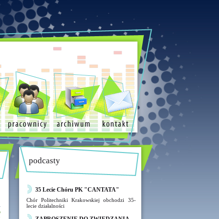
podcasty
35 Lecie Chóru PK "CANTATA"
Chór Politechniki Krakowskiej obchodzi 35-
lecie działalności