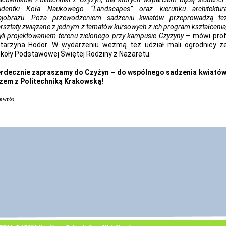
udentki Koła Naukowego “Landscapes” oraz kierunku architektur
ajobrazu. Poza przewodzeniem sadzeniu kwiatów przeprowadzą te
rsztaty związane z jednym z tematów kursowych z ich program kształcenia
yli projektowaniem terenu zielonego przy kampusie Czyżyny
– mówi prof
tarzyna Hodor. W wydarzeniu wezmą też udział mali ogrodnicy z
koły Podstawowej Świętej Rodziny z Nazaretu.
rdecznie zapraszamy do Czyżyn – do wspólnego sadzenia kwiató
zem z Politechniką Krakowską!
owrót