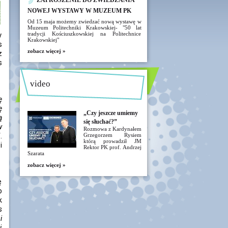
ZAPROSZENIE DO ZWIEDZANIA
NOWEJ WYSTAWY W MUZEUM PK
Od 15 maja możemy zwiedzać nową wystawę w
Muzeum Politechniki Krakowskiej- "50 lat
tradycji Kościuszkowskiej na Politechnice
y
Krakowskiej"
s
zobacz więcej »
z
s
video
ę
ę
„Czy jeszcze umiemy
ą
się słuchać?”
w
Rozmowa z Kardynałem
.
Grzegorzem Rysiem
którą prowadził JM
i
Rektor PK prof. Andrzej
Szarata
zobacz więcej »
ę
o
k
s
i
i