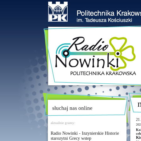
słuchaj nas online
21.
aktualnie gramy:
202
Koł
Radio Nowinki - Inzynierskie Historie
ceb
Ki
starozytni Grecy wstep