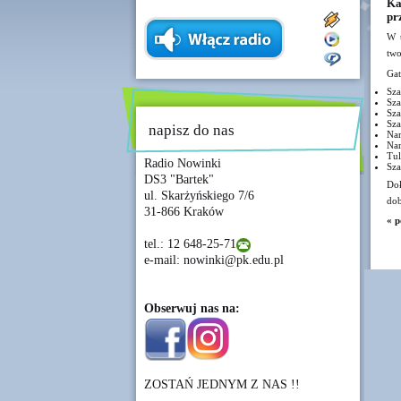
Ka
pr
W t
two
Gat
Sza
Sza
Sza
Sza
napisz do nas
Nar
Nar
Tul
Radio Nowinki
Sza
DS3 "Bartek"
Doł
ul. Skarżyńskiego 7/6
dob
31-866 Kraków
« p
tel.: 12 648-25-71
e-mail: nowinki@pk.edu.pl
Obserwuj nas na:
ZOSTAŃ JEDNYM Z NAS !!