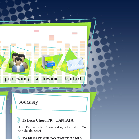
podcasty
35 Lecie Chóru PK "CANTATA"
Chór Politechniki Krakowskiej obchodzi 35-
lecie działalności