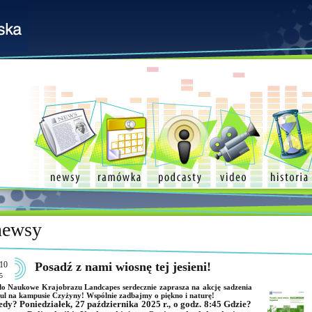
newsy
10
Posadź z nami wiosnę tej jesieni!
5
o Naukowe Krajobrazu Landcapes serdecznie zaprasza na akcję sadzenia
ul na kampusie Czyżyny! Wspólnie zadbajmy o piękno i naturę!
edy? Poniedziałek, 27 października 2025 r., o godz. 8:45 Gdzie?