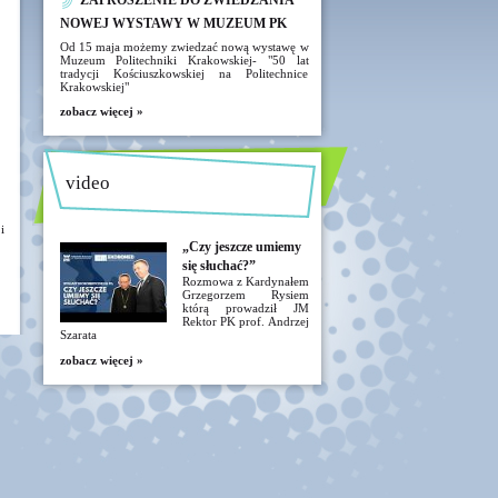
ZAPROSZENIE DO ZWIEDZANIA
NOWEJ WYSTAWY W MUZEUM PK
Od 15 maja możemy zwiedzać nową wystawę w
Muzeum Politechniki Krakowskiej- "50 lat
tradycji Kościuszkowskiej na Politechnice
Krakowskiej"
zobacz więcej »
video
i
„Czy jeszcze umiemy
się słuchać?”
Rozmowa z Kardynałem
Grzegorzem Rysiem
którą prowadził JM
Rektor PK prof. Andrzej
Szarata
zobacz więcej »