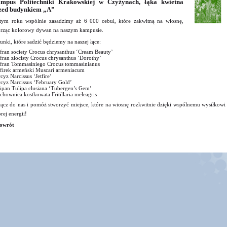
mpus Politechniki Krakowskiej w Czyżynach, łąka kwietna
zed budynkiem „A”
ym roku wspólnie zasadzimy aż 6 000 cebul, które zakwitną na wiosnę,
rząc kolorowy dywan na naszym kampusie.
unki, które sadzić będziemy na naszej łące:
fran society Crocus chrysanthus ‘Cream Beauty’
fran złocisty Crocus chrysanthus ‘Dorothy’
fran Tommasiniego Crocus tommasinianus
firek armeński Muscari armeniacum
cyz Narcissus ‘Jetfire’
cyz Narcissus ‘February Gold’
ipan Tulipa clusiana ‘Tubergen’s Gem’
chownica kostkowata Fritillaria meleagris
ącz do nas i pomóż stworzyć miejsce, które na wiosnę rozkwitnie dzięki wspólnemu wysiłkowi 
rej energii!
owrót