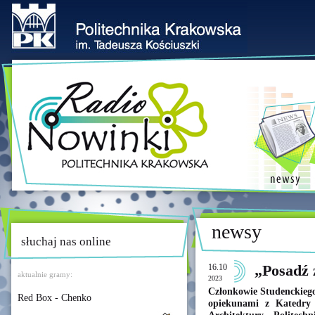
newsy
słuchaj nas online
16.10
„Posadź z
aktualnie gramy:
2023
Członkowie Studenckieg
Red Box - Chenko
opiekunami z Katedry 