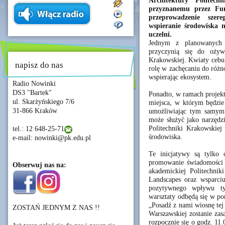
Architektury Politech
przyznanemu przez Fun
przeprowadzenie szer
wspieranie środowiska 
uczelni.
Jednym z planowanych d
przyczynią się do ożywi
Krakowskiej. Kwiaty cebul
napisz do nas
rolę w zachęcaniu do różn
wspierając ekosystem.
Radio Nowinki
DS3 "Bartek"
Ponadto, w ramach projekt
ul. Skarżyńskiego 7/6
miejsca, w którym będzie
31-866 Kraków
umożliwiając tym samym 
może służyć jako narzędz
Politechniki Krakowskiej 
tel.: 12 648-25-71
środowiska.
e-mail: nowinki@pk.edu.pl
Te inicjatywy są tylko 
promowanie świadomości e
Obserwuj nas na:
akademickiej Politechni
Landscapes oraz wsparciu
pozytywnego wpływu tyc
warsztaty odbędą się w po
„Posadź z nami wiosnę tej
ZOSTAŃ JEDNYM Z NAS !!
Warszawskiej zostanie za
rozpocznie się o godz. 1