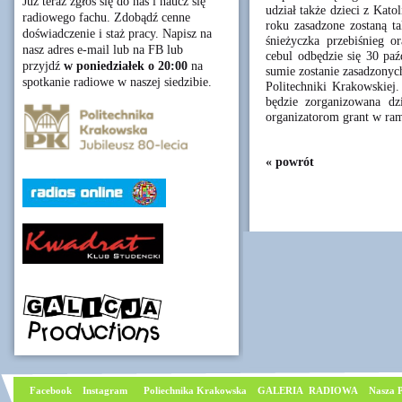
Już teraz zgłoś się do nas i naucz się
udział także dzieci z Kat
radiowego fachu. Zdobądź cenne
roku zasadzone zostaną ta
doświadczenie i staż pracy. Napisz na
śnieżyczka przebiśnieg o
nasz adres e-mail lub na FB lub
cebul odbędzie się 30 paź
przyjdź
w poniedziałek o 20:00
na
sumie zostanie zasadzonyc
spotkanie radiowe w naszej siedzibie.
Politechniki Krakowskiej.
będzie zorganizowana d
organizatorom grant w ram
« powrót
Facebook
I
nstagram
Poliechnika Krakowska
GALERIA RADIOWA
Nasza P