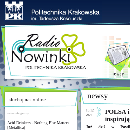
newsy
słuchaj nas online
16.12
POLSA i 
aktualnie gramy:
2024
inspiruj
Acid Drinkers - Nothing Else Matters
Już dziś w Pawilon
[Metallica]