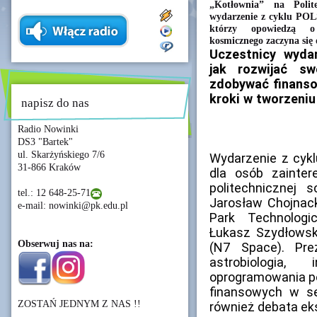
„Kotłownia” na Polit
wydarzenie z cyklu POL
którzy opowiedzą o 
kosmicznego zaczyna się 
Uczestnicy wydar
jak rozwijać sw
zdobywać finanso
kroki w tworzeniu
napisz do nas
Radio Nowinki
DS3 "Bartek"
ul. Skarżyńskiego 7/6
Wydarzenie z cyk
31-866 Kraków
dla osób zainte
politechnicznej 
tel.: 12 648-25-71
Jarosław Chojnack
e-mail: nowinki@pk.edu.pl
Park Technologi
Łukasz Szydłowsk
Obserwuj nas na:
(N7 Space). Pre
astrobiologia,
oprogramowania p
finansowych w s
ZOSTAŃ JEDNYM Z NAS !!
również debata ek