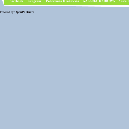
Facebook
I
nstagram
Poliechnika Krakowska
GALERIA RADIOWA
Nasza P
OpenPartners
Powered by