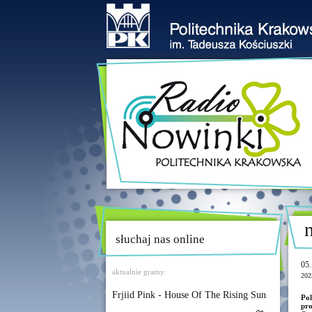
słuchaj nas online
05.
aktualnie gramy:
202
Frjiid Pink - House Of The Rising Sun
Po
pro