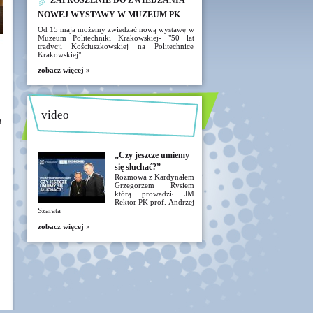
ZAPROSZENIE DO ZWIEDZANIA
NOWEJ WYSTAWY W MUZEUM PK
Od 15 maja możemy zwiedzać nową wystawę w
Muzeum Politechniki Krakowskiej- "50 lat
tradycji Kościuszkowskiej na Politechnice
Krakowskiej"
zobacz więcej »
video
ą
„Czy jeszcze umiemy
się słuchać?”
Rozmowa z Kardynałem
Grzegorzem Rysiem
którą prowadził JM
Rektor PK prof. Andrzej
Szarata
zobacz więcej »