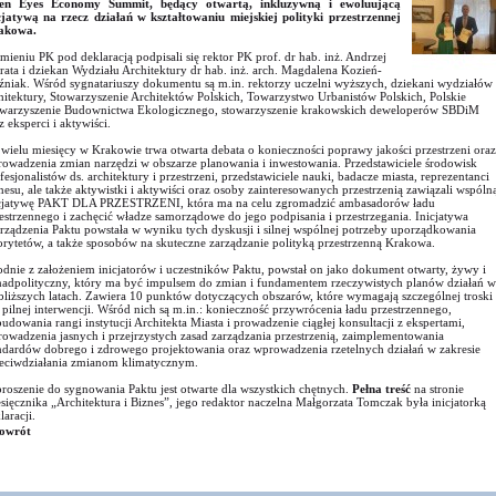
en Eyes Economy Summit, będący otwartą, inkluzywną i ewoluującą
cjatywą na rzecz działań w kształtowaniu miejskiej polityki przestrzennej
akowa.
mieniu PK pod deklaracją podpisali się rektor PK prof. dr hab. inż. Andrzej
rata i dziekan Wydziału Architektury dr hab. inż. arch. Magdalena Kozień-
niak. Wśród sygnatariuszy dokumentu są m.in. rektorzy uczelni wyższych, dziekani wydziałów
hitektury, Stowarzyszenie Architektów Polskich, Towarzystwo Urbanistów Polskich, Polskie
warzyszenie Budownictwa Ekologicznego, stowarzyszenie krakowskich deweloperów SBDiM
z eksperci i aktywiści.
wielu miesięcy w Krakowie trwa otwarta debata o konieczności poprawy jakości przestrzeni oraz
owadzenia zmian narzędzi w obszarze planowania i inwestowania. Przedstawiciele środowisk
fesjonalistów ds. architektury i przestrzeni, przedstawiciele nauki, badacze miasta, reprezentanci
nesu, ale także aktywistki i aktywiści oraz osoby zainteresowanych przestrzenią zawiązali wspóln
cjatywę PAKT DLA PRZESTRZENI, która ma na celu zgromadzić ambasadorów ładu
estrzennego i zachęcić władze samorządowe do jego podpisania i przestrzegania. Inicjatywa
rządzenia Paktu powstała w wyniku tych dyskusji i silnej wspólnej potrzeby uporządkowania
orytetów, a także sposobów na skuteczne zarządzanie polityką przestrzenną Krakowa.
dnie z założeniem inicjatorów i uczestników Paktu, powstał on jako dokument otwarty, żywy i
adpolityczny, który ma być impulsem do zmian i fundamentem rzeczywistych planów działań w
bliższych latach. Zawiera 10 punktów dotyczących obszarów, które wymagają szczególnej troski
 pilnej interwencji. Wśród nich są m.in.: konieczność przywrócenia ładu przestrzennego,
udowania rangi instytucji Architekta Miasta i prowadzenie ciągłej konsultacji z ekspertami,
owadzenia jasnych i przejrzystych zasad zarządzania przestrzenią, zaimplementowania
ndardów dobrego i zdrowego projektowania oraz wprowadzenia rzetelnych działań w zakresie
eciwdziałania zmianom klimatycznym.
roszenie do sygnowania Paktu jest otwarte dla wszystkich chętnych.
Pełna treść
na stronie
sięcznika „Architektura i Biznes”, jego redaktor naczelna Małgorzata Tomczak była inicjatorką
laracji.
owrót