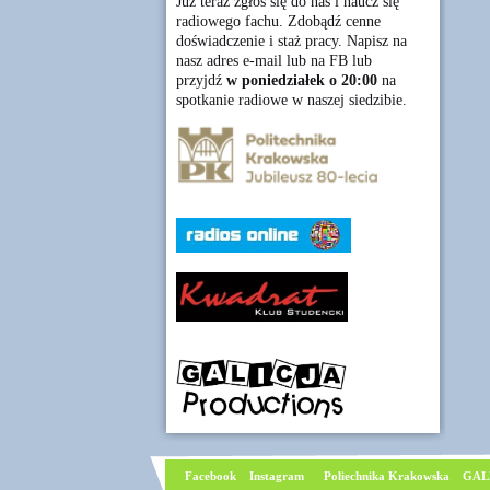
Już teraz zgłoś się do nas i naucz się
radiowego fachu. Zdobądź cenne
doświadczenie i staż pracy. Napisz na
nasz adres e-mail lub na FB lub
przyjdź
w poniedziałek o 20:00
na
spotkanie radiowe w naszej siedzibie.
Facebook
I
nstagram
Poliechnika Krakowska
GAL