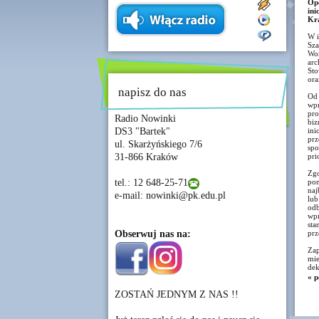
Op
ini
Kr
W i
Sza
Woź
arc
Sto
ora
napisz do nas
Od 
wpr
pro
Radio Nowinki
biz
DS3 "Bartek"
ini
prz
ul. Skarżyńskiego 7/6
spo
31-866 Kraków
pri
Zgo
tel.: 12 648-25-71
pon
naj
e-mail: nowinki@pk.edu.pl
lub
odb
wpr
sta
Obserwuj nas na:
prz
Zap
mie
dek
« p
ZOSTAŃ JEDNYM Z NAS !!