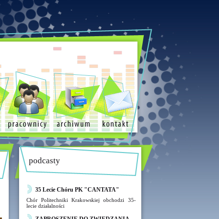
podcasty
35 Lecie Chóru PK "CANTATA"
Chór Politechniki Krakowskiej obchodzi 35-
lecie działalności