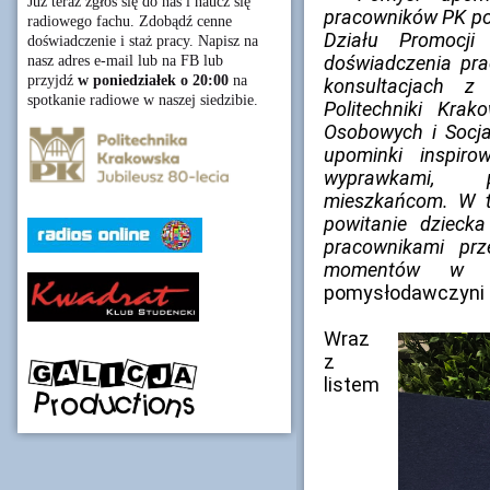
Już teraz zgłoś się do nas i naucz się
pracowników PK poj
radiowego fachu. Zdobądź cenne
Działu Promocji
doświadczenie i staż pracy. Napisz na
doświadczenia pr
nasz adres e-mail lub na FB lub
przyjdź
w poniedziałek o 20:00
na
konsultacjach z
spotkanie radiowe w naszej siedzibie.
Politechniki Kra
Osobowych i Socja
upominki inspir
wyprawkami, p
mieszkańcom. W ty
powitanie dziecka
pracownikami prz
momentów w ż
pomysłodawczyni ak
Wraz
z
listem