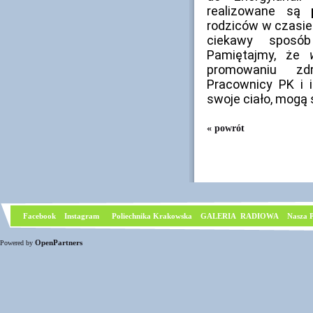
realizowane są
rodziców w czasie 
ciekawy sposó
Pamiętajmy, że
promowaniu zd
Pracownicy PK i i
swoje ciało, mogą
« powrót
Facebook
I
nstagram
Poliechnika Krakowska
GALERIA RADIOWA
Nasza P
OpenPartners
Powered by