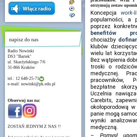
pracowników. Wraz z 
otrzymują zestaw upomi
Koncepcja
work-l
popularności, a
poprzez konkretn
benefitów pror
chociażby
dofina
napisz do nas
klubów dziecięcy
Radio Nowinki
wielu lat korzysta
DS3 "Bartek"
Bez wątpienia dob
ul. Skarżyńskiego 7/6
troski o rodzicó
31-866 Kraków
medycznej. Pra
tel.: 12 648-25-71
pracowników, P
e-mail: nowinki@pk.edu.pl
bezpłatne skor
Uczelnia nawiąz
Carebits, zapewn
Obserwuj nas na:
okołoporodową w
panie mogą samodz
wyniki analizow
medyczną.
ZOSTAŃ JEDNYM Z NAS !!
–
Pomysł upom