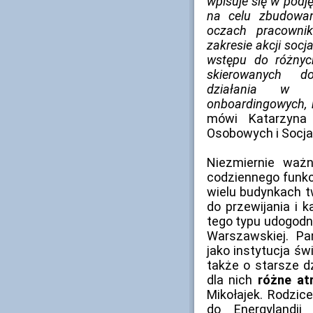
wpisuje się w podj
na celu zbudowa
oczach pracowni
zakresie akcji socja
wstępu do różnych
skierowanych d
działania w 
onboardingowych, 
mówi Katarzyna 
Osobowych i Socja
Niezmiernie ważn
codziennego funkc
wielu budynkach 
do przewijania i 
tego typu udogodn
Warszawskiej. Pa
jako instytucja ś
także o starsze d
dla nich
różne at
Mikołajek. Rodzic
do Energylandii