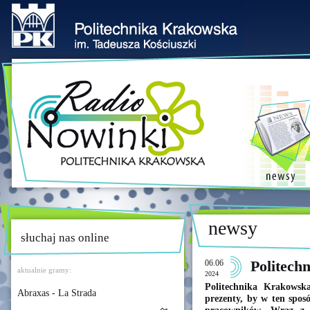
newsy
słuchaj nas online
06.06
Politech
aktualnie gramy:
2024
Politechnika Krakowska
Abraxas - La Strada
prezenty, by w ten sposó