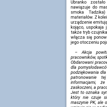
Ubranko zostało 
nawiązuje do ma
smoka Tadzika)
materiałów. Z kole
urządzenie emituj
kojąco, uspokaja
także tryb czujni
włącza się ponown
jego otoczeniu poja
– Akcja powit
pracowników, spot
Obdarowani pracow
dla pomysłodawców
podziękowania dla
patronowanie te
informacjami, ż
zaskoczeni, a prac
Jest to oznaka sym
który nie czuje s
maszynie PK, ale 