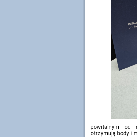
powitalnym od re
otrzymują body i