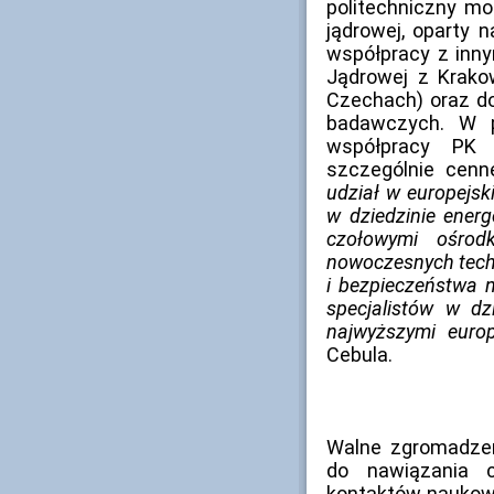
politechniczny mo
jądrowej, oparty
współpracy z inny
Jądrowej z Krak
Czechach) oraz d
badawczych. W p
współpracy PK 
szczególnie cenn
udział w europejs
w dziedzinie ener
czołowymi ośrod
nowoczesnych tech
i bezpieczeństwa n
specjalistów w dz
najwyższymi europ
Cebula.
Walne zgromadzen
do nawiązania 
kontaktów naukow