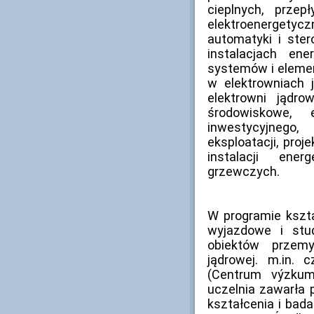
cieplnych, prze
elektroenerget
automatyki i ste
instalacjach ene
systemów i eleme
w elektrowniach 
elektrowni jądr
środowiskowe,
inwestycyjneg
eksploatacji, proj
instalacji ener
grzewczych.
W programie kszta
wyjazdowe i stu
obiektów przem
jądrowej. m.in.
(Centrum výzku
uczelnia zawarła 
kształcenia i bad