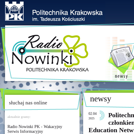
newsy
słuchaj nas online
02.04
Politech
aktualnie gramy:
2025
członkie
Radio Nowinki PK - Wakacyjny
Education Netw
Serwis Informacyjny