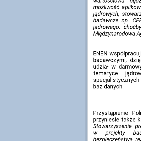
wartościowa będ
możliwość aplikow
jądrowych, stowar
badawcze np. CER
jądrowego, choćb
Międzynarodowa Age
ENEN współpracuj
badawczymi, dzi
udział w darmowy
tematyce jądr
specjalistycznych
baz danych.
Przystąpienie Po
przyniesie także k
Stowarzyszenie pro
w projekty ba
bezpieczeństwa re