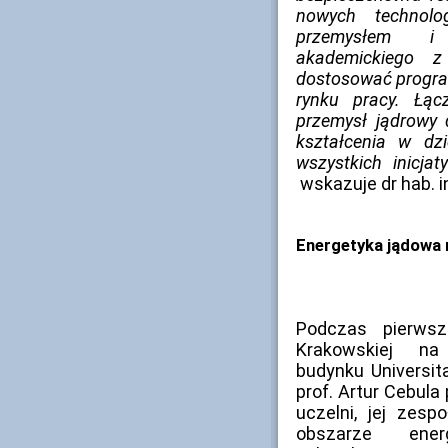
nowych technolo
przemysłem i d
akademickiego 
dostosować progra
rynku pracy. Łąc
przemysł jądrowy d
kształcenia w dz
wszystkich inicja
wskazuje dr hab. 
Energetyka jądowa 
Podczas pierwszej
Krakowskiej 
budynku Universita
prof. Artur Cebula
uczelni, jej zes
obszarze ener