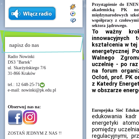
Przystąpienie do ENEN
akademicką PK no
międzynarodowych szkol
współpracy z czołowymi
sektora jądrowego.
To ważny kro
innowacyjnych t
kształcenia w tej
napisz do nas
energetycznej Po
Radio Nowinki
Walnego Zgrom
DS3 "Bartek"
uczelnię - po raz
ul. Skarżyńskiego 7/6
na forum organi
31-866 Kraków
Ocłoń, prof. PK o
z Katedry Energet
tel.: 12 648-25-71
w obszarze energe
e-mail: nowinki@pk.edu.pl
Obserwuj nas na:
Europejska Sieć Edukac
edukowania kadr
energetyki atom
pomiędzy uczelnia
ZOSTAŃ JEDNYM Z NAS !!
regulacyjnymi, p