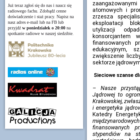
zaangażowanymi
Już teraz zgłoś się do nas i naucz się
atomowych i prom
radiowego fachu. Zdobądź cenne
zrzesza specjali
doświadczenie i staż pracy. Napisz na
eksploatacji bl
nasz adres e-mail lub na FB lub
przyjdź
w poniedziałek o 20:00
na
utylizacji odp
spotkanie radiowe w naszej siedzibie.
konsorcjantem 
finansowanych p
edukacyjnym, s
zwiększenie licz
sektorze jądrowym
Sieciowe szanse dl
– Nasze przystąp
Jądrowej to ogrom
Krakowskiej, zwłas
i energetyka jądro
Katedry Energet
międzynarodowych k
finansowanych p
stypendiów na st