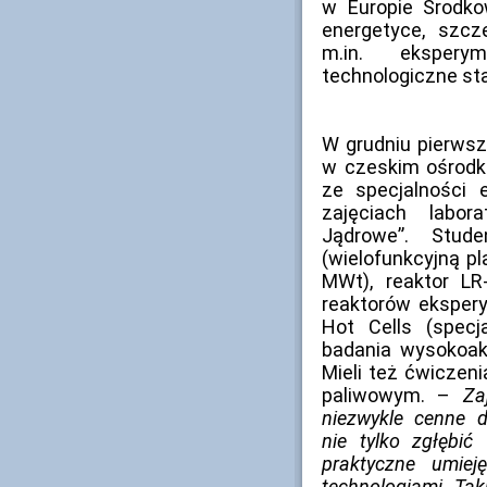
w Europie Środko
energetyce, szcz
m.in. ekspery
technologiczne st
W grudniu pierwsz
w czeskim ośrodku
ze specjalności 
zajęciach labor
Jądrowe”. Stude
(wielofunkcyjną p
MWt), reaktor LR
reaktorów ekspery
Hot Cells (specj
badania wysokoak
Mieli też ćwiczeni
paliwowym. –
Za
niezwykle cenne d
nie tylko zgłębić
praktyczne umie
technologiami. Tak