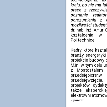
kraju, bo nie ma l
prace z rzeczywi
poznanie reakt
porozumieniu z 
możliwości student
dr. hab. inż. Artu
kształcenia w 
Politechnice.
Kadry, które kszta
branży energetyki
projekcie budowy p
M.in. w tym celu 
z Mostostalem 
przedsiębiorst
przedsięwzięcia.
projektów dydak
także eksperckie
elektrowni atomow
« powrót