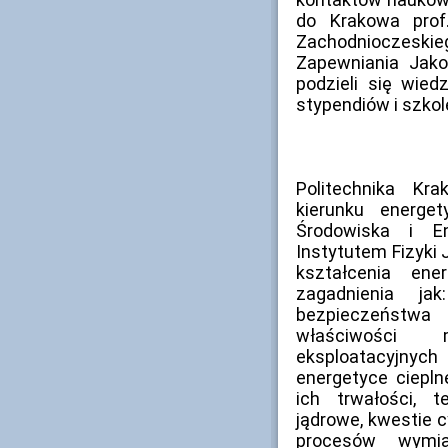
do Krakowa prof
Zachodnioczeskieg
Zapewniania Jak
podzieli się wied
stypendiów i szko
Politechnika Kr
kierunku energet
Środowiska i E
Instytutem Fizyki
kształcenia ene
zagadnienia ja
bezpieczeństwa 
właściwości 
eksploatacyjny
energetyce cieplne
ich trwałości, t
jądrowe, kwestie 
procesów wymia