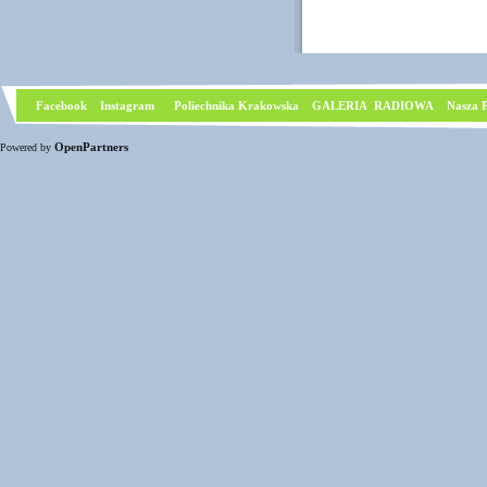
Facebook
I
nstagram
Poliechnika Krakowska
GALERIA RADIOWA
Nasza P
OpenPartners
Powered by