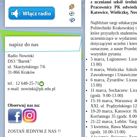
z uczniami szkół średni
Pracownicy PK odwiedzą
Katowice, Wieliczkę, Now
Najbliższe targi edukacyjn
Politechniki Krakowskiej i
które przyszłych studentów
uczestniczące w wydarzeni
dotyczącymi uczelni i kier
napisz do nas
oznaczone, a nasze Przedst
wszystkie pytania.
Radio Nowinki
5 marca, Legionowo: Liceu
DS3 "Bartek"
13.00)
ul. Skarżyńskiego 7/6
6 marca, Wieliczka: Szkol
31-866 Kraków
Zawodowego i Ustawicznego
6 marca, Żyrardów: Liceum
tel.: 12 648-25-71
13.00)
e-mail: nowinki@pk.edu.pl
11 marca, Sochaczew: Lice
(godz. 9.00-13.00)
15-16 marca, Warszawa: 
Obserwuj nas na:
XXI, ul. Prądzyńskiego 12
19-20 marca, Katowice: H
Korfantego 35 (godz. 8.00
21-22 marca, Lublin: Targ
3 kwietnia, Rawa Mazowiec
ZOSTAŃ JEDNYM Z NAS !!
(godz. 10.00-13.00)