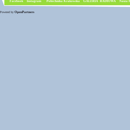
Facebook
I
nstagram
Poliechnika Krakowska
GALERIA RADIOWA
Nasza P
OpenPartners
Powered by