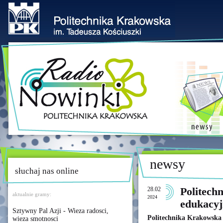
newsy
słuchaj nas online
28.02
Politech
aktualnie gramy:
2024
edukacyj
Sztywny Pal Azji - Wieza radosci,
Politechnika Krakowska r
wieza smotnosci