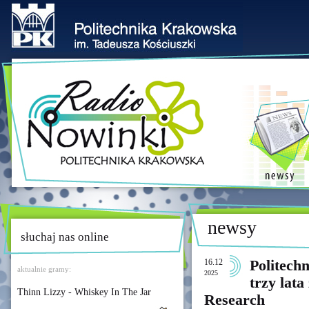
newsy
słuchaj nas online
16.12
Politech
aktualnie gramy:
2025
trzy lat
Thinn Lizzy - Whiskey In The Jar
Research