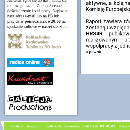
Już teraz zgłoś się do nas i naucz się
aktywne, a kolejn
radiowego fachu. Zdobądź cenne
Komisję Europejsk
doświadczenie i staż pracy. Napisz na
nasz adres e-mail lub na FB lub
Raport zawiera r
przyjdź
w poniedziałek o 20:00
na
spotkanie radiowe w naszej siedzibie.
zostaną uwzględn
HRS4R
, publik
realizowanym p
współpracy z jedn
« powrót
Facebook
I
nstagram
Poliechnika Krakowska
GALERIA RADIOWA
Nasza P