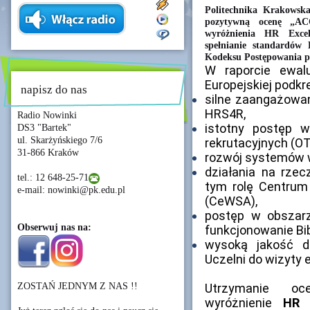
Politechnika Krakowska
pozytywną ocenę „AC
wyróżnienia HR Excel
spełnianie standardów
Kodeksu Postępowania p
W raporcie ewalu
Europejskiej podkreś
napisz do nas
silne zaangażowani
HRS4R,
Radio Nowinki
istotny postęp w
DS3 "Bartek"
ul. Skarżyńskiego 7/6
rekrutacyjnych (O
31-866 Kraków
rozwój systemów w
działania na rzecz
tel.: 12 648-25-71
tym rolę Centrum
e-mail: nowinki@pk.edu.pl
(CeWSA),
postęp w obszarz
Obserwuj nas na:
funkcjonowanie Bibl
wysoką jakość d
Uczelni do wizyty 
ZOSTAŃ JEDNYM Z NAS !!
Utrzymanie 
wyróżnienie
HR 