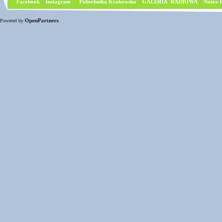
Facebook
I
nstagram
Poliechnika Krakowska
GALERIA RADIOWA
Nasza P
OpenPartners
Powered by