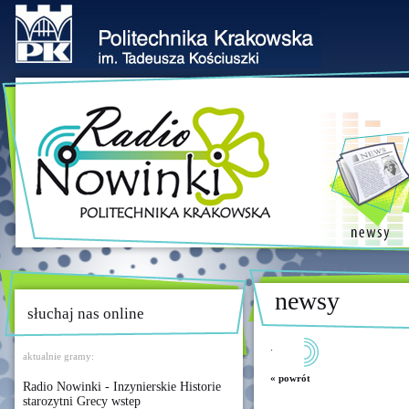
newsy
słuchaj nas online
.
aktualnie gramy:
« powrót
Radio Nowinki - Inzynierskie Historie
starozytni Grecy wstep