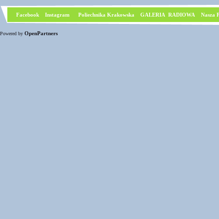
Facebook
I
nstagram
Poliechnika Krakowska
GALERIA RADIOWA
Nasza P
OpenPartners
Powered by