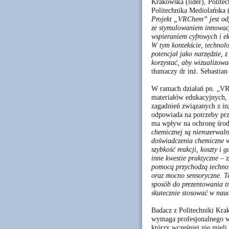
Krakowska (lider), Polite
Politechnika Mediolańska
Projekt „VRChem” jest odp
ze stymulowaniem innowacyj
wspieraniem cyfrowych i ek
W tym kontekście, technolo
potencjał jako narzędzie, 
korzystać, aby wizualizowa
tłumaczy dr inż. Sebastian 
W ramach działań pn. „VR
materiałów edukacyjnych, 
zagadnień związanych z in
odpowiada na potrzeby prz
ma wpływ na ochronę środ
chemicznej są nierozerwal
doświadczenia chemiczne wi
szybkość reakcji, koszty i 
inne kwestie praktyczne
– 
pomocą przychodzą technol
oraz mocno sensoryczne. Te
sposób do prezentowania t
skutecznie stosować w nauc
Badacz z Politechniki Kra
wymaga profesjonalnego 
którzy wcześniej nie miel