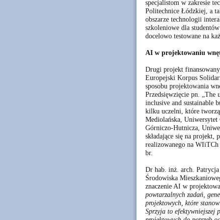
specjalistom w zakresie 
Politechnice Łódzkiej, a 
obszarze technologii inte
szkoleniowe dla studentów
docelowo testowane na każ
AI w projektowaniu wnę
Drugi projekt finansowan
Europejski Korpus Solida
sposobu projektowania wnęt
Przedsięwzięcie pn. „The us
inclusive and sustainable 
kilku uczelni, które tworz
Mediolańska, Uniwersytet
Górniczo-Hutnicza, Uniwe
składające się na projekt,
realizowanego na WIiTCh 
br.
Dr hab. inż. arch. Patrycj
Środowiska Mieszkanioweg
znaczenie AI w projektowa
powtarzalnych zadań, gen
projektowych, które stanow
Sprzyja to efektywniejszej
projektowych do potrzeb o