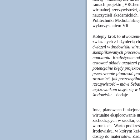
ramach projektu „VRChem
wirtualnej rzeczywistości,
nauczycieli akademickich
Politechniki Mediolańskiej
wykorzystaniem VR.
Kolejny krok to utworzen
związanych z inżynierią c
ćwiczeń w środowisku wirt
skomplikowanych procesów 
nauczania. Realistyczne o
testować układy urządzeń 
potencjalne błędy projekt
przestrzennie planować pro
zrozumieć, jak poszczegól
rzeczywistość – mówi Seba
użytkownikom uczyć się w 
środowisku –
dodaje.
Inna, planowana funkcjon
wirtualne eksplorowanie u
zachodzących w środku, co
warunkach. Warto podkreśl
środowisku, w którym każd
dostęp do materiałów. Zad