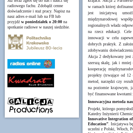
krajach. Akcja 2 Partner
Już teraz zgłoś się do nas i naucz się
radiowego fachu. Zdobądź cenne
w ramach której dofinanso
doświadczenie i staż pracy. Napisz na
jest inicjatywą umożl
nasz adres e-mail lub na FB lub
międzynarodowej współp
przyjdź
w poniedziałek o 20:00
na
regionalnych władz odpowi
spotkanie radiowe w naszej siedzibie.
na rzecz edukacji. Cele
innowacji w celu zapewni
dobrych praktyk. Z założ
zdobywaniu doświadczeni
Akcja 2 dedykowany jest 
szerszą skalę, jak i mnie
kooperację międzynarodo
projekty (trwające od 1
metod, narzędzi czy rezu
na poziomie krajowym, j
być finansowane kwotami: 1
Innowacyjna metoda nauc
Projekt, którego pomysłoda
Katedry Inżynierii Chemi
Innovative Integration o
Education”
. Inicjatywa 
uczelni z Polski, Włoch, P