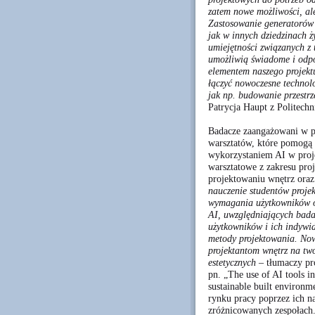
zatem nowe możliwości, al
Zastosowanie generatorów 
jak w innych dziedzinach ż
umiejętności związanych z
umożliwią świadome i odpo
elementem naszego projektu
łączyć nowoczesne technolo
jak np. budowanie przestr
Patrycja Haupt z Politechn
Badacze zaangażowani w p
warsztatów, które pomogą
wykorzystaniem AI w proj
warsztatowe z zakresu pro
projektowaniu wnętrz oraz
nauczenie studentów projek
wymagania użytkowników o
AI, uwzględniających bada
użytkowników i ich indywid
metody projektowania. Now
projektantom wnętrz na two
estetycznych –
tłumaczy pr
pn. „The use of AI tools in
sustainable built environ
rynku pracy poprzez ich na
zróżnicowanych zespołach