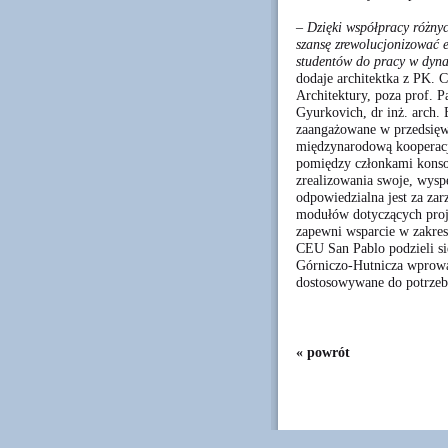
– Dzięki współpracy różnyc
szansę zrewolucjonizować e
studentów do pracy w dyna
dodaje architektka z PK. 
Architektury, poza prof. P
Gyurkovich, dr inż. arch. 
zaangażowane w przedsięwz
międzynarodową kooperacj
pomiędzy członkami konso
zrealizowania swoje, wysp
odpowiedzialna jest za za
modułów dotyczących proj
zapewni wsparcie w zakres
CEU San Pablo podzieli 
Górniczo-Hutnicza wprowa
dostosowywane do potrze
« powrót