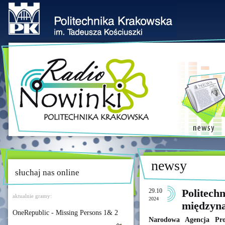
newsy
słuchaj nas online
29.10
Politech
aktualnie gramy:
2024
międzyn
OneRepublic - Missing Persons 1& 2
Narodowa Agencja Pro