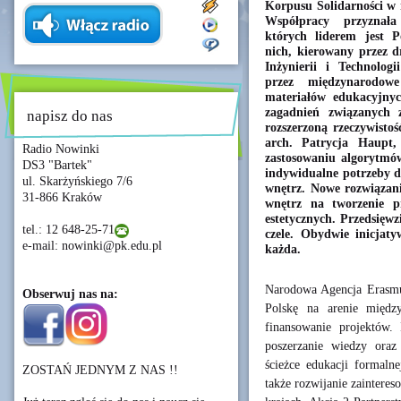
Korpusu Solidarności w 
Współpracy przyznał
których liderem jest P
nich, kierowany przez d
Inżynierii i Technolog
przez międzynarodow
materiałów edukacyjnyc
zagadnień związanych 
napisz do nas
rozszerzoną rzeczywistoś
arch. Patrycja Haupt,
Radio Nowinki
zastosowaniu algorytmów
DS3 "Bartek"
indywidualne potrzeby 
ul. Skarżyńskiego 7/6
wnętrz. Nowe rozwiązan
31-866 Kraków
wnętrz na tworzenie pr
estetycznych. Przedsięwz
tel.: 12 648-25-71
czele. Obydwie inicjat
e-mail: nowinki@pk.edu.pl
każda.
Narodowa Agencja Erasmus
Obserwuj nas na:
Polskę na arenie między
finansowanie projektów.
poszerzanie wiedzy oraz
ścieżce edukacji formalne
ZOSTAŃ JEDNYM Z NAS !!
także rozwijanie zaintere