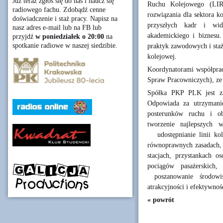
Już teraz zgłoś się do nas i naucz się
Ruchu Kolejowego (LIRK
radiowego fachu. Zdobądź cenne
rozwiązania dla sektora 
doświadczenie i staż pracy. Napisz na
przyszłych kadr i wid
nasz adres e-mail lub na FB lub
akademickiego i biznesu
przyjdź
w poniedziałek o 20:00
na
spotkanie radiowe w naszej siedzibie.
praktyk zawodowych i staż
kolejowej.
Koordynatorami współprac
Spraw Pracowniczych), ze 
Spółka PKP PLK jest zar
Odpowiada za utrzymanie,
posterunków ruchu i obi
tworzenie najlepszych 
udostępnianie linii ko
równoprawnych zasadach, 
stacjach, przystankach o
pociągów pasażerskich,
poszanowanie środowisk
atrakcyjności i efektywno
« powrót