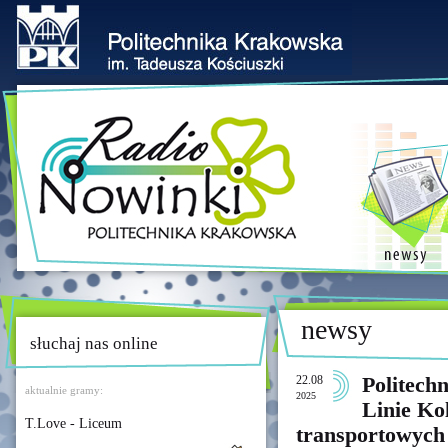
newsy
słuchaj nas online
22.08
Politech
aktualnie gramy:
2025
Linie Ko
T.Love - Liceum
transportowych 