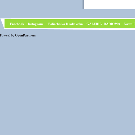
Facebook
I
nstagram
Poliechnika Krakowska
GALERIA RADIOWA
Nasza P
OpenPartners
Powered by