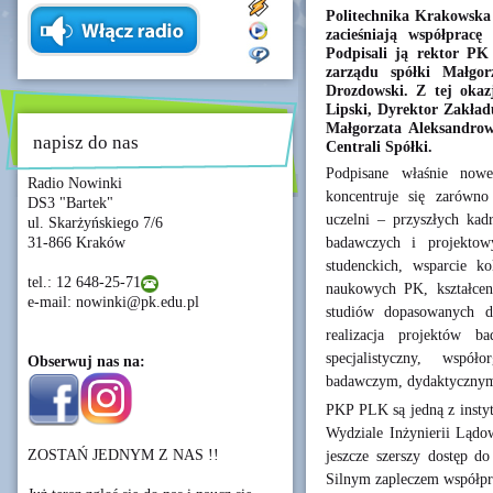
Politechnika Krakowska 
zacieśniają współpracę
Podpisali ją rektor PK
zarządu spółki Małgor
Drozdowski. Z tej okazj
Lipski, Dyrektor Zakła
Małgorzata Aleksandrow
napisz do nas
Centrali Spółki.
Podpisane właśnie now
Radio Nowinki
koncentruje się zarówno 
DS3 "Bartek"
uczelni – przyszłych kad
ul. Skarżyńskiego 7/6
badawczych i projektowy
31-866 Kraków
studenckich, wsparcie k
tel.: 12 648-25-71
naukowych PK, kształcen
e-mail: nowinki@pk.edu.pl
studiów dopasowanych d
realizacja projektów 
specjalistyczny, wspó
Obserwuj nas na:
badawczym, dydaktyczny
PKP PLK są jedną z instytu
Wydziale Inżynierii Lądow
ZOSTAŃ JEDNYM Z NAS !!
jeszcze szerszy dostęp d
Silnym zapleczem współpra