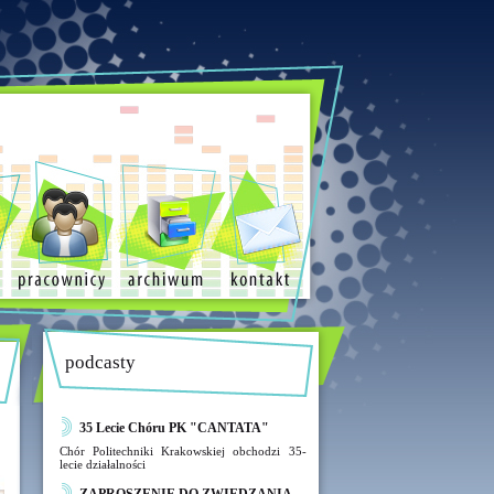
podcasty
35 Lecie Chóru PK "CANTATA"
Chór Politechniki Krakowskiej obchodzi 35-
lecie działalności