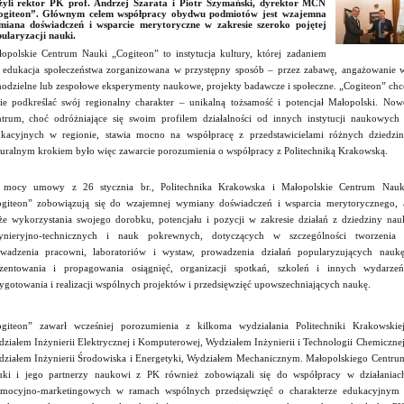
żyli rektor PK prof. Andrzej Szarata i Piotr Szymański, dyrektor MCN
ogiteon”. Głównym celem współpracy obydwu podmiotów jest wzajemna
iana doświadczeń i wsparcie merytoryczne w zakresie szeroko pojętej
ularyzacji nauki.
opolskie Centrum Nauki „Cogiteon” to instytucja kultury, której zadaniem
t edukacja społeczeństwa zorganizowana w przystępny sposób – przez zabawę, angażowanie 
odzielne lub zespołowe eksperymenty naukowe, projekty badawcze i społeczne. „Cogiteon” chc
nie podkreślać swój regionalny charakter – unikalną tożsamość i potencjał Małopolski. Now
trum, choć odróżniające się swoim profilem działalności od innych instytucji naukowych 
kacyjnych w regionie, stawia mocno na współpracę z przedstawicielami różnych dziedzin
uralnym krokiem było więc zawarcie porozumienia o współpracy z Politechniką Krakowską.
 mocy umowy z 26 stycznia br., Politechnika Krakowska i Małopolskie Centrum Nauk
giteon” zobowiązują się do wzajemnej wymiany doświadczeń i wsparcia merytorycznego, 
że wykorzystania swojego dorobku, potencjału i pozycji w zakresie działań z dziedziny nau
żynieryjno-technicznych i nauk pokrewnych, dotyczących w szczególności tworzenia 
wadzenia pracowni, laboratoriów i wystaw, prowadzenia działań popularyzujących naukę
zentowania i propagowania osiągnięć, organizacji spotkań, szkoleń i innych wydarzeń
ygotowania i realizacji wspólnych projektów i przedsięwzięć upowszechniających naukę.
giteon” zawarł wcześniej porozumienia z kilkoma wydziałania Politechniki Krakowskiej
ziałem Inżynierii Elektrycznej i Komputerowej, Wydziałem Inżynierii i Technologii Chemicznej
ziałem Inżynierii Środowiska i Energetyki, Wydziałem Mechanicznym. Małopolskiego Centru
ki i jego partnerzy naukowi z PK również zobowiązali się do współpracy w działaniac
mocyjno-marketingowych w ramach wspólnych przedsięwzięć o charakterze edukacyjnym 