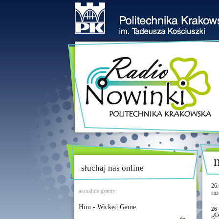
słuchaj nas online
26.
aktualnie gramy:
202
Him - Wicked Game
26
„C