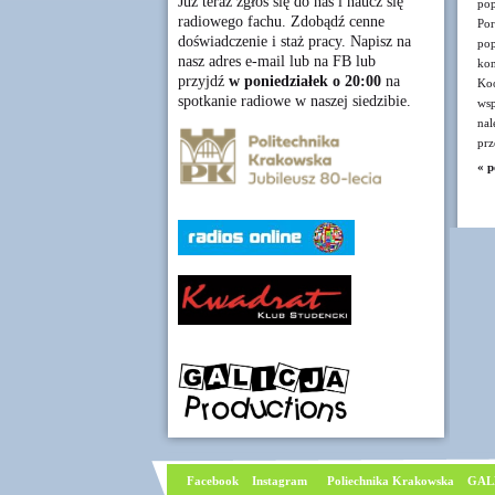
Już teraz zgłoś się do nas i naucz się
po
radiowego fachu. Zdobądź cenne
Por
doświadczenie i staż pracy. Napisz na
po
nasz adres e-mail lub na FB lub
kon
przyjdź
w poniedziałek o 20:00
na
Koo
spotkanie radiowe w naszej siedzibie.
wsp
nal
prz
« p
Facebook
I
nstagram
Poliechnika Krakowska
GAL