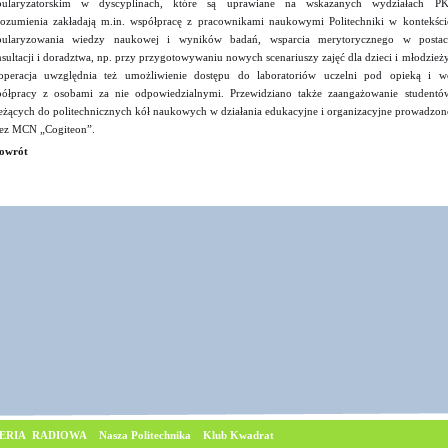
pularyzatorskim w dyscyplinach, które są uprawiane na wskazanych wydziałach PK
ozumienia zakładają m.in. współpracę z pracownikami naukowymi Politechniki w kontekści
pularyzowania wiedzy naukowej i wyników badań, wsparcia merytorycznego w postac
sultacji i doradztwa, np. przy przygotowywaniu nowych scenariuszy zajęć dla dzieci i młodzieży
peracja uwzględnia też umożliwienie dostępu do laboratoriów uczelni pod opieką i w
ółpracy z osobami za nie odpowiedzialnymi. Przewidziano także zaangażowanie studentó
eżących do politechnicznych kół naukowych w działania edukacyjne i organizacyjne prowadzon
ez MCN „Cogiteon”.
owrót
ERIA RADIOWA
Nasza Politechnika
Klub Kwadrat
© Copyrig