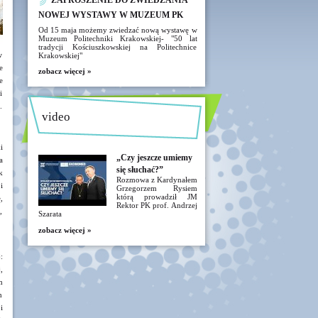
ZAPROSZENIE DO ZWIEDZANIA
NOWEJ WYSTAWY W MUZEUM PK
Od 15 maja możemy zwiedzać nową wystawę w
Muzeum Politechniki Krakowskiej- "50 lat
tradycji Kościuszkowskiej na Politechnice
w
Krakowskiej"
e
zobacz więcej »
e
i
.
video
i
„Czy jeszcze umiemy
a
się słuchać?”
k
Rozmowa z Kardynałem
i
Grzegorzem Rysiem
którą prowadził JM
,
Rektor PK prof. Andrzej
,
Szarata
zobacz więcej »
:
,
m
h
i