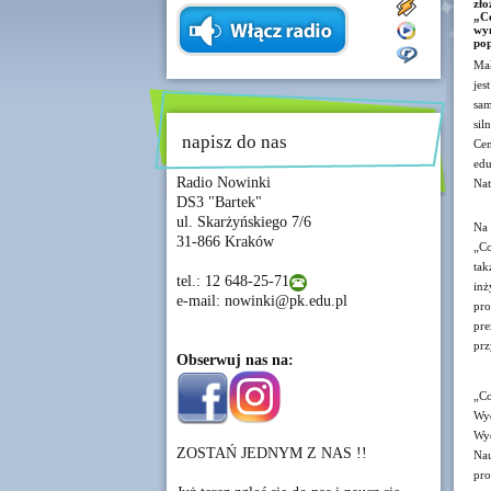
zło
„C
wym
pop
Mał
jes
sam
sil
napisz do nas
Cen
edu
Radio Nowinki
Nat
DS3 "Bartek"
ul. Skarżyńskiego 7/6
Na
31-866 Kraków
„Co
tak
tel.: 12 648-25-71
in
e-mail: nowinki@pk.edu.pl
pro
pre
prz
Obserwuj nas na:
„Co
Wyd
Wyd
ZOSTAŃ JEDNYM Z NAS !!
Nau
pro