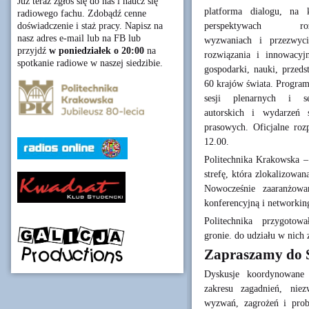
Już teraz zgłoś się do nas i naucz się
platforma dialogu, na k
radiowego fachu. Zdobądź cenne
perspektywach ro
doświadczenie i staż pracy. Napisz na
nasz adres e-mail lub na FB lub
wyzwaniach i przezwyci
przyjdź
w poniedziałek o 20:00
na
rozwiązania i innowacyjn
spotkanie radiowe w naszej siedzibie.
gospodarki, nauki, przeds
60 krajów świata. Program
sesji plenarnych i se
autorskich i wydarzeń s
prasowych. Oficjalne roz
12.00.
Politechnika Krakowska –
strefę, która zlokalizowa
Nowocześnie zaaranżowan
konferencyjną i networki
Politechnika przygoto
gronie. do udziału w nich
Zapraszamy do S
Dyskusje koordynowane 
zakresu zagadnień, nie
wyzwań, zagrożeń i prob