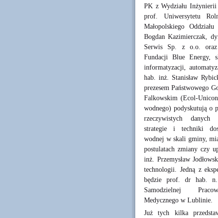
PK z Wydziału Inżynierii
prof. Uniwersytetu Ro
Małopolskiego Oddziału 
Bogdan Kazimierczak, dyr
Serwis Sp. z o.o. oraz 
Fundacji Blue Energy, s
informatyzacji, automatyz
hab. inż. Stanisław Rybi
prezesem Państwowego Go
Falkowskim (Ecol-Unicon 
wodnego) podyskutują o po
rzeczywistych danych 
strategie i techniki do
wodnej w skali gminy, mia
postulatach zmiany czy u
inż. Przemysław Jodłowsk
technologii. Jedną z eks
będzie prof. dr hab. n
Samodzielnej Prac
Medycznego w Lublinie.
Już tych kilka przedst