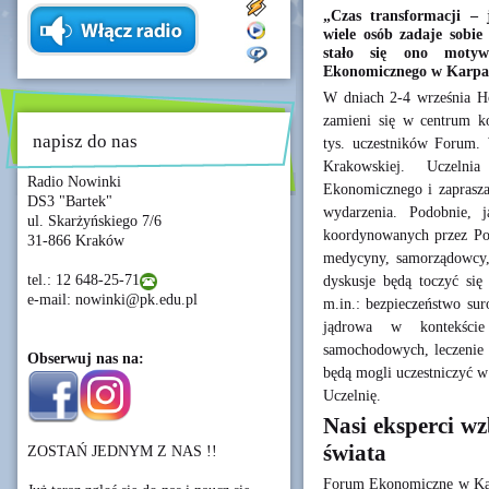
„Czas transformacji – 
wiele osób zadaje sobie
stało się ono mot
Ekonomicznego w Karpa
W dniach 2-4 września Ho
zamieni się w centrum k
napisz do nas
tys. uczestników Forum. W
Krakowskiej. Uczeln
Radio Nowinki
Ekonomicznego i zaprasza 
DS3 "Bartek"
wydarzenia. Podobnie, 
ul. Skarżyńskiego 7/6
koordynowanych przez Poli
31-866 Kraków
medycyny, samorządowcy, 
tel.: 12 648-25-71
dyskusje będą toczyć się
e-mail: nowinki@pk.edu.pl
m.in.: bezpieczeństwo sur
jądrowa w kontekście
samochodowych, leczenie 
Obserwuj nas na:
będą mogli uczestniczyć 
Uczelnię.
Nasi eksperci wz
świata
ZOSTAŃ JEDNYM Z NAS !!
Forum Ekonomiczne w Kar