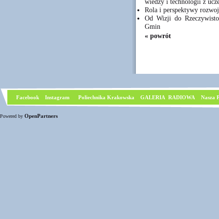
wiedzy i technologii z ucz
Rola i perspektywy rozwoju
Od Wizji do Rzeczywistoś
Gmin
« powrót
Facebook
I
nstagram
Poliechnika Krakowska
GALERIA RADIOWA
Nasza P
OpenPartners
Powered by