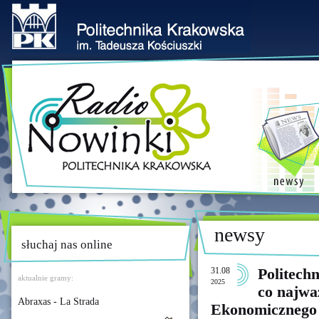
newsy
słuchaj nas online
31.08
Politech
aktualnie gramy:
2025
co najw
Abraxas - La Strada
Ekonomicznego