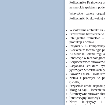
Politechnikę Krakowską 
na szerokie spektrum pod
Wszystkie panele organ
Politechniki Krakowskiej 
Współczesna architektura 
Przestrzenie bezpieczne w
Inteligentne rolnictwo –
produkcji i dostaw
Inżynier 5.0 – kompetencj
Blockchain: technologia pr
AI Made in Poland: regula
Innowacje w technologiac
Bezpieczeństwo surowcowe
Racjonalna struktura sy
jądrowych w warunkach po
Powódź i susza – dwie st
Nauka i przemysł w pro
(CERN)
Przyszłość źródeł napęd
Mózg na haju – leczenie u
Alternatywne surowce che
Innowacyjny kosmetyk – 
Nowe inicjatywy i i