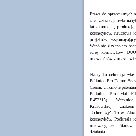
Prawa do opracowanych na
z korzenia dąbrówki naby
lat zajmuje się produkcją
kosmetyków. Kluczową ide
projektów, wspomagając
Wspólnie z zespołem bada
serię kosmetyków DUOL
mieszkańców z miast i wie
Na rynku debiutują właś
Pollution Pro Dermo Boos
Cream, chronione patentam
Pollution Pro Multi-F
P.452315). Wszystkie 
Krakowskiej – znakiem
Technology". To wspólna 
kosmetyków. Podkreśla i
innowacyjność. Stanowi
działania.