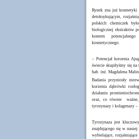
Rynek zna już kosmetyki 
detoksykującym, rozjaśni
polskich chemiczek był
biologicznej ekstraktów p
kontem potencjalnego
kosmetycznego.
– Potencjał korzenia Aju
świecie skupiłyśmy się na
hab. inż. Magdalena Malin
Badania przyniosły niez
korzenia dąbrówki rozło
działaniu promieniochro
oraz, co równie ważne,
tyrozynazy i kolagenazy – 
Tyrozynaza jest kluczow
znajdującego się w naszej
wybielające, rozjaśniając