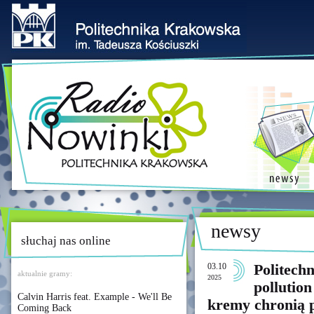
newsy
słuchaj nas online
03.10
Politechn
aktualnie gramy:
2025
pollutio
Calvin Harris feat. Example - We'll Be
kremy chronią 
Coming Back