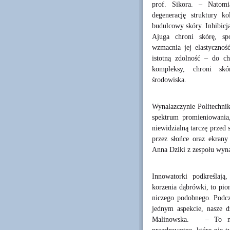
prof. Sikora. – Natomi
degenerację struktury k
budulcowy skóry. Inhibicj
Ajuga chroni skórę, spo
wzmacnia jej elastycznoś
istotną zdolność – do c
kompleksy, chroni skó
środowiska.
Wynalazczynie Politechnik
spektrum promieniowania,
niewidzialną tarczę prz
przez słońce oraz ekran
Anna Dziki z zespołu wyn
Innowatorki podkreślają
korzenia dąbrówki, to pio
niczego podobnego. Podcza
jednym aspekcie, nasze dz
Malinowska. – To nie