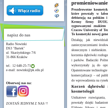
promieniowanie
Prozdrowotne kosmetyki
które powstały w labor
debiutują na polskim 
Kremy firmy DUOLI
sygnowanymi znakiem 
Cracow University of Tec
To kosmetyki nowej gene
napisz do nas
Działają jak niewidzi
Radio Nowinki
zanieczyszczeniami środo
DS3 "Bartek"
słonecznym i niebieskim.
ul. Skarżyńskiego 7/6
korzenia dąbrówki rozłogo
31-866 Kraków
i parków. Badaczki Polit
wykorzystały ją do opr
tel.: 12 648-25-71
e-mail: nowinki@pk.edu.pl
Opatentowane technologie 
komercjalizacji – od publ
do wprowadzenia na rynek
Obserwuj nas na:
Korzeń dąbrówki r
kosmetologii
Unikatowe rozwiązania,
powstały dzięki badaniom
ZOSTAŃ JEDNYM Z NAS !!
Elżbiety Sikory i mgr 