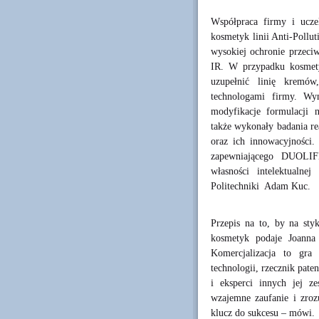
Współpraca firmy i ucze
kosmetyk linii Anti-Pollu
wysokiej ochronie przeci
IR. W przypadku kosmety
uzupełnić linię kremów
technologami firmy. Wyn
modyfikacje formulacji 
także wykonały badania re
oraz ich innowacyjności.
zapewniającego DUOLIF
własności intelektualne
Politechniki Adam Kuc.
Przepis na to, by na sty
kosmetyk podaje Joanna
Komercjalizacja to gra
technologii, rzecznik pate
i eksperci innych jej z
wzajemne zaufanie i zroz
klucz do sukcesu – mówi.