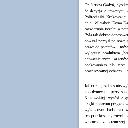
Dr Justyna Godyń, dyrek
że decyzja o inwestycji 
Politechniki Krakowskiej
dnia! W trakcie Demo Da
rozwiązania uczelni o pot
Była tak dobrze dopasowan
powstał pomysł na nowe pr
prawa do patentów – mówi
wyłącznie produktem „be
najważniejszych organ
opakowaniem dla serca
prozdrowotnej ochrony –
Jak ocenia, sukces niezwy
koordynowanej przez specj
Krakowskiej, wyrósł z gr
dzięki dobremu przygotowa
wykonanym badaniom wyk
receptur kosmetycznych, j
w procedurze patentowej –