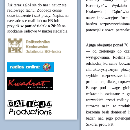
Już teraz zgłoś się do nas i naucz się
Kosmetyków Wydziału In
radiowego fachu. Zdobądź cenne
Krakowskiej. – Dąbrówka r
doświadczenie i staż pracy. Napisz na
nasze innowacyjne formu
nasz adres e-mail lub na FB lub
bardzo rozpowszechniona
przyjdź
w poniedziałek o 20:00
na
potencjał z nowej perspekt
spotkanie radiowe w naszej siedzibie.
Ajuga obejmuje ponad 70 g
— od zielonego do cze
występowania. Roślina ma 
odchodzą korzenie boczne
charakterystycznym płoż
szybkie rozprzestrzenia
problemem, dlatego uprawy
Biorąc pod uwagę glob
wskazania związane z go
wszystkich części rośliny
surowce m.in. w produkt
korzenia brak doniesień l
badań nad jego potencja
Sikora, prof. PK.