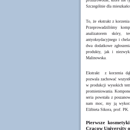
prozdrowotne, które nie t
Szczególnie dla mieszkańc
To, że ekstrakt z korzeni
Przeprowadziliśmy komp
analizatorem skóry, t
antyoksydacyjnego i chela
dwa dodatkowe zgłoszeni
produkty, jak i niezwy
Malinowska.
Ekstrakt z korzenia dąb
pozwala zachować wszystki
w produkcji wysokich tem
promieniowania. Komponent
seria powstała z poszano
nam moc, my ją wykorzy
Elżbieta Sikora, prof. PK.
Pierwsze kosmetyk
Cracow University o