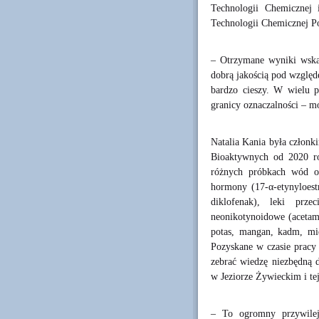
Technologii Chemicznej 
Technologii Chemicznej Po
– Otrzymane wyniki wskaz
dobrą jakością pod wzglę
bardzo cieszy. W wielu p
granicy oznaczalności – m
Natalia Kania była członk
Bioaktywnych od 2020 r
różnych próbkach wód oz
hormony (17-α-etynyloestr
diklofenak), leki przec
neonikotynoidowe (acetami
potas, mangan, kadm, mie
Pozyskane w czasie pracy
zebrać wiedzę niezbędną 
w Jeziorze Żywieckim i tej
– To ogromny przywilej