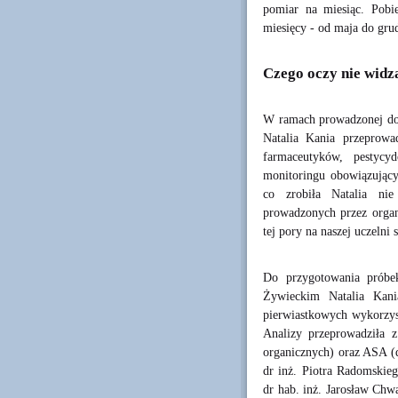
pomiar na miesiąc. Pobi
miesięcy - od maja do gru
Czego oczy nie widz
W ramach prowadzonej dok
Natalia Kania przeprowa
farmaceutyków, pestyc
monitoringu obowiązujący
co zrobiła Natalia nie
prowadzonych przez organy
tej pory na naszej uczelni
Do przygotowania próbe
Żywieckim Natalia Kania
pierwiastkowych wykorzys
Analizy przeprowadziła
organicznych) oraz ASA (d
dr inż. Piotra Radomskieg
dr hab. inż. Jarosław Chw