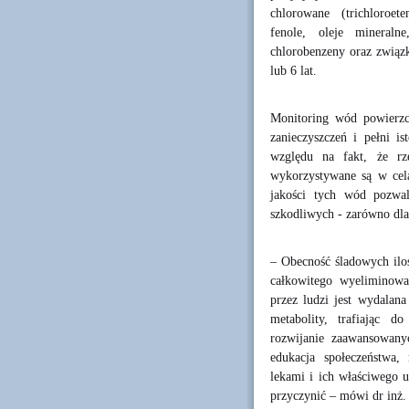
chlorowane (trichloroeten
fenole, oleje mineraln
chlorobenzeny oraz związk
lub 6 lat.
Monitoring wód powierz
zanieczyszczeń i pełni is
względu na fakt, że rze
wykorzystywane są w cel
jakości tych wód pozwal
szkodliwych - zarówno dla
– Obecność śladowych iloś
całkowitego wyeliminowa
przez ludzi jest wydalan
metabolity, trafiając d
rozwijanie zaawansowany
edukacja społeczeństwa,
lekami i ich właściwego u
przyczynić – mówi dr inż.