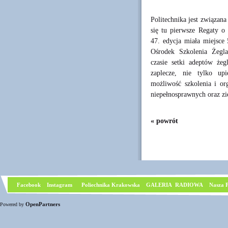
Politechnika jest związa
się tu pierwsze Regaty o
47. edycja miała miejsce
Ośrodek Szkolenia Żegla
czasie setki adeptów że
zaplecze, nie tylko up
możliwość szkolenia i or
niepełnosprawnych oraz zie
« powrót
Facebook
I
nstagram
Poliechnika Krakowska
GALERIA RADIOWA
Nasza P
OpenPartners
Powered by