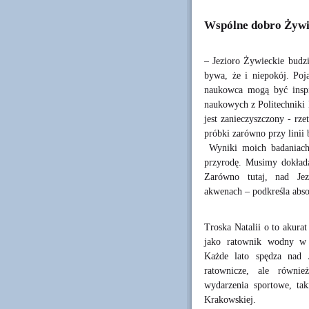
Wspólne dobro Żywie
– Jezioro Żywieckie budz
bywa, że i niepokój. Poj
naukowca mogą być insp
naukowych z Politechniki 
jest zanieczyszczony - rz
próbki zarówno przy linii 
Wyniki moich badaniach u
przyrodę. Musimy dokładać
Zarówno tutaj, nad Je
akwenach – podkreśla abs
Troska Natalii o to akura
jako ratownik wodny w
Każde lato spędza nad 
ratownicze, ale równie
wydarzenia sportowe, tak
Krakowskiej.