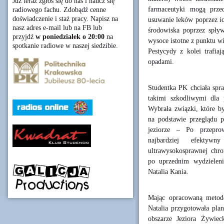
Już teraz zgłoś się do nas i naucz się
farmaceutyki mogą prze
radiowego fachu. Zdobądź cenne
doświadczenie i staż pracy. Napisz na
usuwanie leków poprzez ic
nasz adres e-mail lub na FB lub
środowiska poprzez spły
przyjdź
w poniedziałek o 20:00
na
wysoce istotne z punktu w
spotkanie radiowe w naszej siedzibie.
Pestycydy z kolei trafi
opadami.
Studentka PK chciała spra
takimi szkodliwymi dla 
Wybrała związki, które b
na podstawie przeglądu p
jeziorze – Po przeprow
najbardziej efektyw
ultrawysokosprawnej chro
po uprzednim wydzieleni
Natalia Kania.
Mając opracowaną metod
Natalia przygotowała pla
obszarze Jeziora Żywie