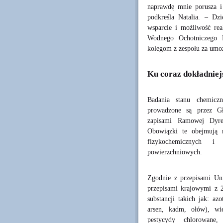
naprawdę mnie porusza i 
podkreśla Natalia. – Dz
wsparcie i możliwość real
Wodnego Ochotniczego 
kolegom z zespołu za umoż
Ku coraz dokładniej
Badania stanu chemicz
prowadzone są przez Gł
zapisami Ramowej Dyre
Obowiązki te obejmują m
fizykochemicznych i
powierzchniowych.
Zgodnie z przepisami Un
przepisami krajowymi z 2
substancji takich jak: azo
arsen, kadm, ołów), wi
pestycydy chlorowane, 