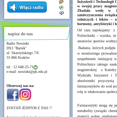
Inżynierii i Technologii
w swojej pracy magister
Zbadała wodę w Je
zanieczyszczenia związ
rolniczych i leków – o
hormony, antybiotyki i l
Od razu uspokajamy: z w
napisz do nas
Politechniki – wynika, że
amatorów sportów wodnyc
Radio Nowinki
Badania, których podjęła 
DS3 "Bartek"
ul. Skarżyńskiego 7/6
w monitoringu prowadzony
31-866 Kraków
uzupełnienie istniejącej
Politechnice takiego na
tel.: 12 648-25-71
magisterskiej z Katedry
e-mail: nowinki@pk.edu.pl
Wydziału Inżynierii i 
absolwentki przyczynią
Obserwuj nas na:
farmaceutyków do wód pow
rolę w edukowaniu społecz
Farmaceutyki mogą się pr
ZOSTAŃ JEDNYM Z NAS !!
metabolity (związki chem
materii) wobec niedostat