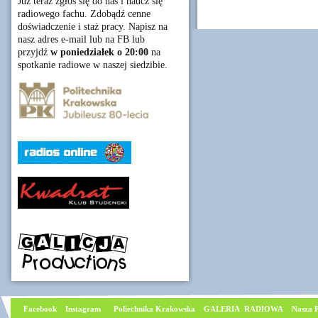
Już teraz zgłoś się do nas i naucz się
radiowego fachu. Zdobądź cenne
doświadczenie i staż pracy. Napisz na
nasz adres e-mail lub na FB lub
przyjdź
w poniedziałek o 20:00
na
spotkanie radiowe w naszej siedzibie.
Facebook
I
nstagram
Poliechnika Krakowska
GALERIA RADIOWA
Nasza P