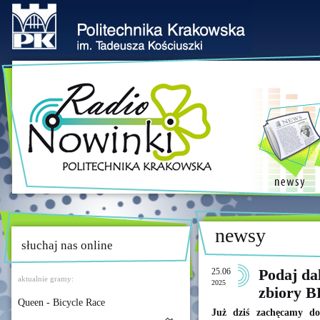
newsy
słuchaj nas online
25.06
Podaj da
aktualnie gramy:
2025
zbiory 
Queen - Bicycle Race
Już dziś zachęcamy do