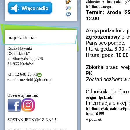
zbiorów z budynku gł
bibliotecznego.
Termin: środa 2
12.00
Akcja podzielona j
zgłoszeniowy
pro
napisz do nas
Państwo pomóc.
I tura: godz. 8.00 -
Radio Nowinki
DS3 "Bartek"
II tura: godz. 10.00
ul. Skarżyńskiego 7/6
31-866 Kraków
Zbiórka przed wej
PK.
tel.: 12 648-25-71
Zostań oczkiem w 
e-mail: nowinki@pk.edu.pl
Odnośnik do form
Obserwuj nas na:
origin=lprLink
Informacja o akcji
bibliotece/aktualnosci/p
bpk,16155
« powrót
ZOSTAŃ JEDNYM Z NAS !!