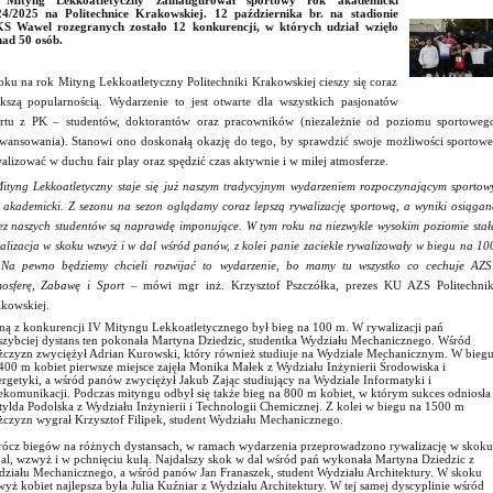
 Mityng Lekkoatletyczny zainaugurował sportowy rok akademicki
4/2025 na Politechnice Krakowskiej. 12 października br. na stadionie
 Wawel rozegranych zostało 12 konkurencji, w których udział wzięło
ad 50 osób.
oku na rok Mityng Lekkoatletyczny Politechniki Krakowskiej cieszy się coraz
kszą popularnością. Wydarzenie to jest otwarte dla wszystkich pasjonatów
rtu z PK – studentów, doktorantów oraz pracowników (niezależnie od poziomu sportoweg
wansowania). Stanowi ono doskonałą okazję do tego, by sprawdzić swoje możliwości sportowe
alizować w duchu fair play oraz spędzić czas aktywnie i w miłej atmosferze.
ityng Lekkoatletyczny staje się już naszym tradycyjnym wydarzeniem rozpoczynającym sportow
 akademicki. Z sezonu na sezon oglądamy coraz lepszą rywalizację sportową, a wyniki osiągan
ez naszych studentów są naprawdę imponujące. W tym roku na niezwykle wysokim poziomie stał
alizacja w skoku wzwyż i w dal wśród panów, z kolei panie zaciekle rywalizowały w biegu na 10
Na pewno będziemy chcieli rozwijać to wydarzenie, bo mamy tu wszystko co cechuje AZS
osferę, Zabawę i Sport –
mówi mgr inż. Krzysztof Pszczółka, prezes KU AZS Politechnik
kowskiej.
ną z konkurencji IV Mityngu Lekkoatletycznego był bieg na 100 m. W rywalizacji pań
szybciej dystans ten pokonała Martyna Dziedzic, studentka Wydziału Mechanicznego. Wśród
czyzn zwyciężył Adrian Kurowski, który również studiuje na Wydziale Mechanicznym. W bieg
400 m kobiet pierwsze miejsce zajęła Monika Małek z Wydziału Inżynierii Środowiska i
rgetyki, a wśród panów zwyciężył Jakub Zając studiujący na Wydziale Informatyki i
ekomunikacji. Podczas mityngu odbył się także bieg na 800 m kobiet, w którym sukces odniosła
ylda Podolska z Wydziału Inżynierii i Technologii Chemicznej. Z kolei w biegu na 1500 m
czyzn wygrał Krzysztof Filipek, student Wydziału Mechanicznego.
ócz biegów na różnych dystansach, w ramach wydarzenia przeprowadzono rywalizację w skoku
al, wzwyż i w pchnięciu kulą. Najdalszy skok w dal wśród pań wykonała Martyna Dziedzic z
ziału Mechanicznego, a wśród panów Jan Franaszek, student Wydziału Architektury. W skoku
yż kobiet najlepsza była Julia Kuźniar z Wydziału Architektury. W tej samej dyscyplinie wśród