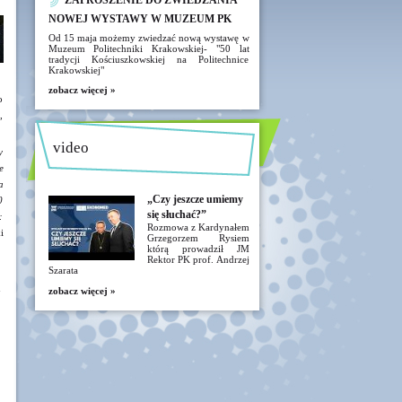
ZAPROSZENIE DO ZWIEDZANIA
NOWEJ WYSTAWY W MUZEUM PK
Od 15 maja możemy zwiedzać nową wystawę w
Muzeum Politechniki Krakowskiej- "50 lat
tradycji Kościuszkowskiej na Politechnice
Krakowskiej"
zobacz więcej »
o
,
video
y
e
a
„Czy jeszcze umiemy
0
się słuchać?”
:
Rozmowa z Kardynałem
i
Grzegorzem Rysiem
którą prowadził JM
Rektor PK prof. Andrzej
Szarata
u
zobacz więcej »