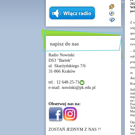
IV
202
WKS
pon
Z r
wię
spo
zaa
napisz do nas
ryw
– M
Radio Nowinki
rok
DS3 "Bartek"
prz
ul. Skarżyńskiego 7/6
ryw
31-866 Kraków
m. 
Atm
tel.: 12 648-25-71
Kra
e-mail: nowinki@pk.edu.pl
Jed
naj
męż
na 
Obserwuj nas na:
Ene
Tel
Mat
męż
Opr
w d
ZOSTAŃ JEDNYM Z NAS !!
Wyd
wzw