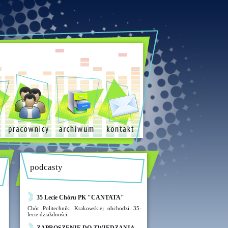
podcasty
35 Lecie Chóru PK "CANTATA"
Chór Politechniki Krakowskiej obchodzi 35-
lecie działalności