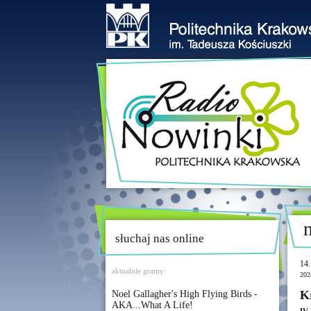
słuchaj nas online
14.
aktualnie gramy:
202
K
Noel Gallagher's High Flying Birds -
AKA...What A Life!