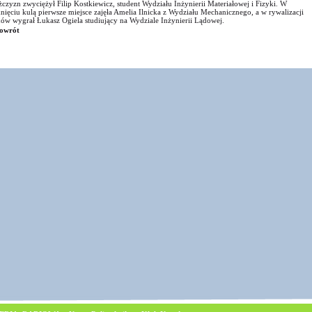
czyzn zwyciężył Filip Kostkiewicz, student Wydziału Inżynierii Materiałowej i Fizyki. W
nięciu kulą pierwsze miejsce zajęła Amelia Ilnicka z Wydziału Mechanicznego, a w rywalizacji
ów wygrał Łukasz Ogiela studiujący na Wydziale Inżynierii Lądowej.
owrót