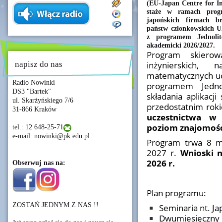
(EU-Japan Centre for In
staże w ramach pr
japońskich firmach b
państw członkowskich U
z programem Jednoli
akademicki 2026/2027.
Program skiero
napisz do nas
inżynierskich, 
matematycznych ucz
Radio Nowinki
programem Jedn
DS3 "Bartek"
składania aplikacj
ul. Skarżyńskiego 7/6
przedostatnim roki
31-866 Kraków
uczestnictwa w
poziom znajomości
tel.: 12 648-25-71
e-mail: nowinki@pk.edu.pl
Program trwa 8 mi
2027 r.
Wnioski n
2026 r.
Obserwuj nas na:
Plan programu:
ZOSTAŃ JEDNYM Z NAS !!
Seminaria nt. Jap
Dwumiesięczny i