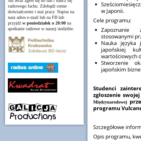
Już teraz zgłoś się do nas i naucz się
Sześciomiesięcz
radiowego fachu. Zdobądź cenne
w Japonii.
doświadczenie i staż pracy. Napisz na
nasz adres e-mail lub na FB lub
Cele programu:
przyjdź
w poniedziałek o 20:00
na
Zapoznanie 
spotkanie radiowe w naszej siedzibie.
stosowanymi prz
Nauka języka j
japońskiej k
wartościowych d
Stworzenie o
japońskim bizne
Studenci zainte
zgłoszenie swoje
prze
Międzynarodowej
programu Vulcanu
Szczegółowe inform
Opis programu, kwes