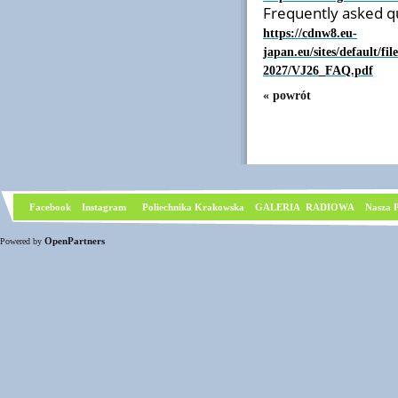
Frequently asked q
https://cdnw8.eu-
japan.eu/sites/default/f
2027/VJ26_FAQ.pdf
« powrót
Facebook
I
nstagram
Poliechnika Krakowska
GALERIA RADIOWA
Nasza P
OpenPartners
Powered by