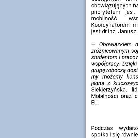
obowiązujących na
priorytetem jest
mobilność wśr
Koordynatorem mo
jest dr inż. Janusz
—
Obowiązkiem n
zróżnicowanym soj
studentom i pracow
współpracy. Dzięk
grupę roboczą dostęp
my możemy konse
jedną z kluczowyc
Siekierzyńska, 
Mobilności oraz 
EU.
Podczas wydarze
spotkali się równi