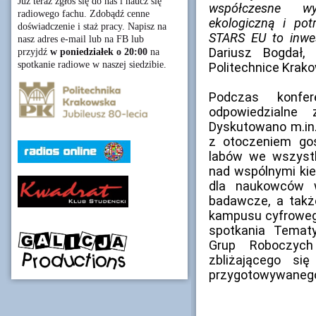
Już teraz zgłoś się do nas i naucz się
współczesne wyz
radiowego fachu. Zdobądź cenne
ekologiczną i pot
doświadczenie i staż pracy. Napisz na
STARS EU to inwes
nasz adres e-mail lub na FB lub
Dariusz Bogdał
przyjdź
w poniedziałek o 20:00
na
spotkanie radiowe w naszej siedzibie.
Politechnice Krako
Podczas konfer
odpowiedzialne 
Dyskutowano m.in
z otoczeniem gos
labów we wszystk
nad wspólnymi kie
dla naukowców w
badawcze, a takż
kampusu cyfroweg
spotkania Temat
Grup Roboczych
zbliżającego si
przygotowywanego 