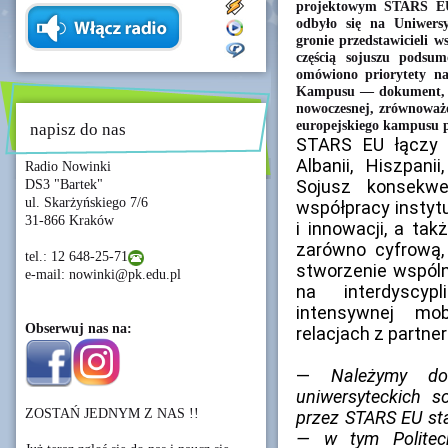
projektowym STARS EU,
odbyło się na Uniwers
gronie przedstawicieli w
częścią sojuszu podsu
omówiono priorytety na
Kampusu — dokument, k
nowoczesnej, zrównoważo
europejskiego kampusu pr
napisz do nas
STARS EU łączy uc
Albanii, Hiszpanii
Radio Nowinki
Sojusz konsekwe
DS3 "Bartek"
ul. Skarżyńskiego 7/6
współpracy instyt
31-866 Kraków
i innowacji, a ta
zarówno cyfrową, 
tel.: 12 648-25-71
stworzenie wspól
e-mail: nowinki@pk.edu.pl
na interdyscypl
intensywnej mob
Obserwuj nas na:
relacjach z partn
—
Należymy do 
uniwersyteckich s
ZOSTAŃ JEDNYM Z NAS !!
przez STARS EU sta
— w tym Politec