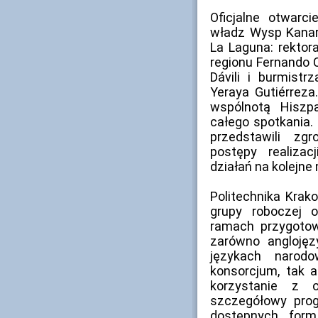
Oficjalne otwarc
władz Wysp Kanar
La Laguna: rektora
regionu Fernando C
Dávili i burmist
Yeraya Gutiérrez
wspólnotą Hiszp
całego spotkania.
przedstawili z
postępy realizac
działań na kolejne
Politechnika Krak
grupy roboczej o
ramach przygoto
zarówno anglojęz
językach narod
konsorcjum, tak 
korzystanie z 
szczegółowy prog
dostępnych form