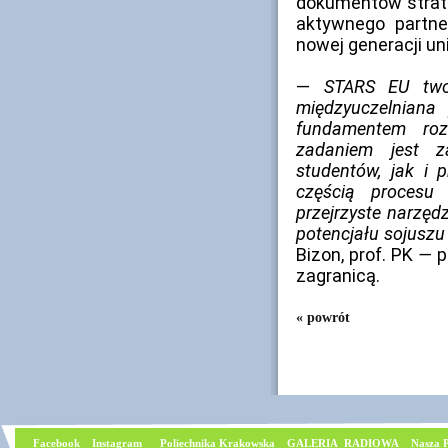
dokumentów strat
aktywnego partne
nowej generacji un
—
STARS EU twor
międzyuczelniana 
fundamentem roz
zadaniem jest 
studentów, jak i 
częścią procesu 
przejrzyste narzęd
potencjału sojuszu
Bizon, prof. PK
—
p
zagranicą.
« powrót
Facebook
I
nstagram
Poliechnika Krakowska
GALERIA RADIOWA
Nasza P