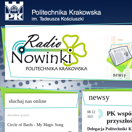
newsy
słuchaj nas online
08.12
PK współ
aktualnie gramy:
2025
przyszłoś
Circle of Bards - My Magic Song
Delegacja Politechniki K