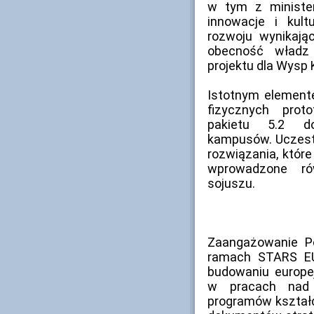
w tym z minister
innowacje i kul
rozwoju wynikaj
obecność władz 
projektu dla Wysp 
Istotnym elemente
fizycznych pro
pakietu 5.2 dot
kampusów. Uczestn
rozwiązania, któr
wprowadzone ró
sojuszu.
Zaangażowanie Po
ramach STARS EU
budowaniu europej
w pracach nad m
programów kształ