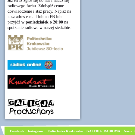
Już teraz zgłoś się do nas i naucz się
radiowego fachu. Zdobądź cenne
doświadczenie i staż pracy. Napisz na
nasz adres e-mail lub na FB lub
przyjdź
w poniedziałek o 20:00
na
spotkanie radiowe w naszej siedzibie.
Facebook
I
nstagram
Poliechnika Krakowska
GALERIA RADIOWA
Nasza P