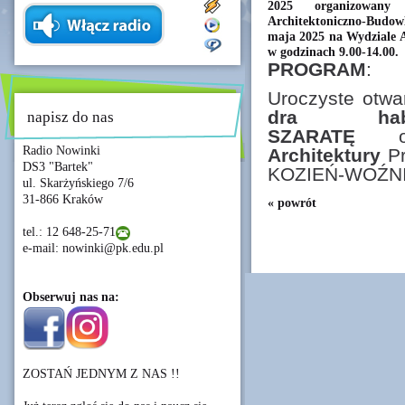
2025 organizowany 
Architektoniczno-Budow
maja 2025 na Wydziale A
w godzinach 9.00-14.00.
PROGRAM
:
Uroczyste otwa
dra hab
napisz do nas
SZARATĘ
o
Radio Nowinki
Architektury
P
DS3 "Bartek"
KOZIEŃ-WOŹN
ul. Skarżyńskiego 7/6
31-866 Kraków
« powrót
tel.: 12 648-25-71
e-mail: nowinki@pk.edu.pl
Obserwuj nas na:
ZOSTAŃ JEDNYM Z NAS !!