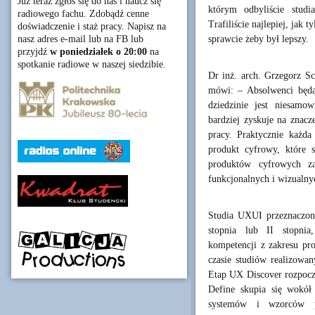
Już teraz zgłoś się do nas i naucz się
którym odbyliście studi
radiowego fachu. Zdobądź cenne
Trafiliście najlepiej, jak 
doświadczenie i staż pracy. Napisz na
sprawcie żeby był lepszy.
nasz adres e-mail lub na FB lub
przyjdź
w poniedziałek o 20:00
na
spotkanie radiowe w naszej siedzibie.
Dr inż. arch. Grzegorz S
mówi: – Absolwenci będą
dziedzinie jest niesam
bardziej zyskuje na znacz
pracy. Praktycznie każda 
produkt cyfrowy, które 
produktów cyfrowych za
funkcjonalnych i wizualn
Studia UXUI przeznaczon
stopnia lub II stopnia
kompetencji z zakresu pro
czasie studiów realizowan
Etap UX Discover rozpocz
Define skupia się wokół
systemów i wzorców p