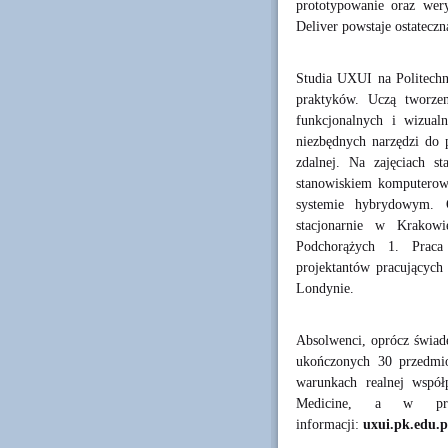
prototypowanie oraz wer
Deliver powstaje ostateczn
Studia UXUI na Politechn
praktyków. Uczą tworze
funkcjonalnych i wizual
niezbędnych narzędzi do 
zdalnej. Na zajęciach s
stanowiskiem komputerow
systemie hybrydowym. 
stacjonarnie w Krakowi
Podchorążych 1. Praca
projektantów pracujących
Londynie.
Absolwenci, oprócz świa
ukończonych 30 przedmio
warunkach realnej wspó
Medicine, a w prz
informacji:
uxui.pk.edu.p