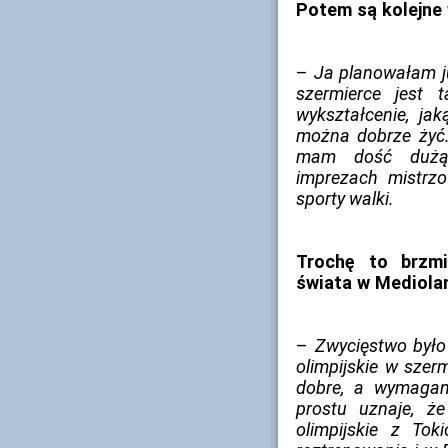
Potem są kolejne 
–
Ja planowałam ju
szermierce jest 
wykształcenie, jak
można dobrze żyć. 
mam dość dużą 
imprezach mistrz
sporty walki.
Trochę to brzm
świata w Mediolan
–
Zwycięstwo było 
olimpijskie w szer
dobre, a wymagan
prostu uznaje, że
olimpijskie z To