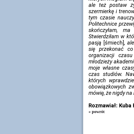
ale też postaw ż
szermierkę i treno
tym czasie nauczy
Politechnice przew
skończyłam, ma 
Stwierdziłam w kt
pasją
[śmiech]
, al
się przekonać co
organizacji czasu
młodzieży akademi
moje własne czas
czas studiów. Na
których wprawdzi
obowiązkowych zwi
mówię, że nigdy na 
Rozmawiał: Kuba
« powrót