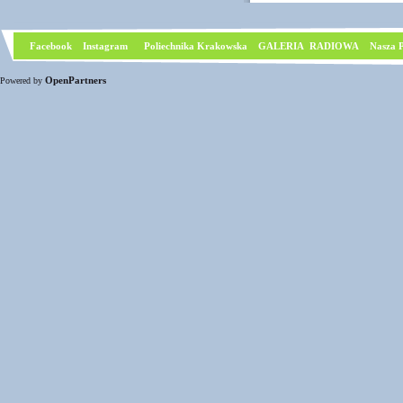
Facebook
I
nstagram
Poliechnika Krakowska
GALERIA RADIOWA
Nasza P
OpenPartners
Powered by