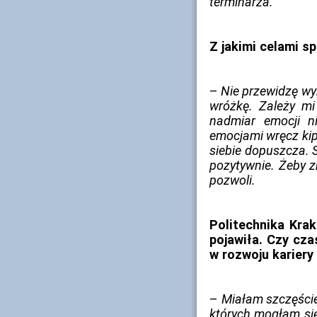
terminarza.
Z jakimi celami s
–
Nie przewidzę wyn
wróżkę. Zależy mi
nadmiar emocji ni
emocjami wręcz kip
siebie dopuszcza. 
pozytywnie. Żeby zr
pozwoli.
Politechnika Kra
pojawiła. Czy cz
w rozwoju kariery
­–
Miałam szczęście
których mogłam się