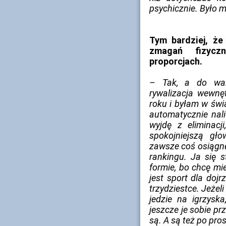
psychicznie. Było m
Tym bardziej, że
zmagań fizyc
proporcjach.
– Tak, a do walk
rywalizacja wewnę
roku i byłam w świ
automatycznie nali
wyjdę z eliminacj
spokojniejszą gł
zawsze coś osiągnę 
rankingu. Ja się 
formie, bo chcę mi
jest sport dla dojr
trzydziestce. Jeżeli
jedzie na igrzyska
jeszcze je sobie prz
są. A są też po pro