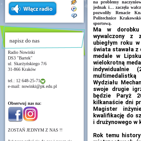
na problemy naczyniow
jednak i… zaczęła walc
pozwoliły Renacie Kn
Politechnice Krakowski
sportową.
Ma w dorobku 
wywalczony z z
napisz do nas
ubiegłym roku w
świata stawała z
Radio Nowinki
medale w Lipsku
DS3 "Bartek"
wielokrotną meda
ul. Skarżyńskiego 7/6
indywidualnie
31-866 Kraków
multimedalistk
tel.: 12 648-25-71
Wydziału Mechan
e-mail: nowinki@pk.edu.pl
swoje drugie ig
będzie Paryż 2
kilkanaście dni 
Obserwuj nas na:
Magister inżyn
kwalifikację do s
i drużynowego w k
ZOSTAŃ JEDNYM Z NAS !!
Rok temu histor