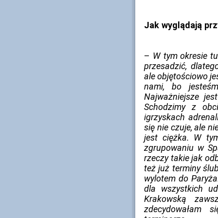
Jak wyglądają prz
–
W tym okresie t
przesadzić, dlateg
ale objętościowo je
nami, bo jesteśm
Najważniejsze jest
Schodzimy z obc
igrzyskach adrenal
się nie czuje, ale n
jest ciężka. W t
zgrupowaniu w Sp
rzeczy takie jak od
też już terminy ślu
wylotem do Paryża.
dla wszystkich ud
Krakowską zawsz
zdecydowałam s