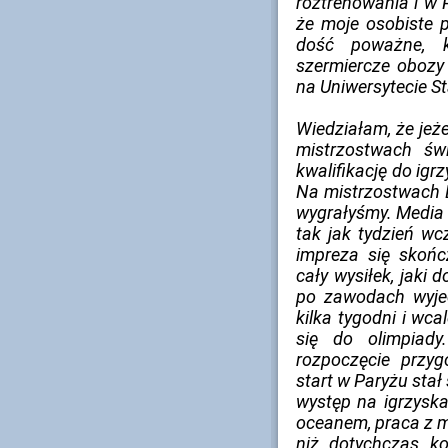
roztrenowania i w P
że moje osobiste p
dość poważne, k
szermiercze obozy
na Uniwersytecie S
Wiedziałam, że jeże
mistrzostwach św
kwalifikację do igr
Na mistrzostwach E
wygrałyśmy. Media m
tak jak tydzień wcz
impreza się skońc
cały wysiłek, jaki 
po zawodach wyje
kilka tygodni i wc
się do olimpiady
rozpoczęcie przyg
start w Paryżu stał
występ na igrzysk
oceanem, praca z m
niż dotychczas k