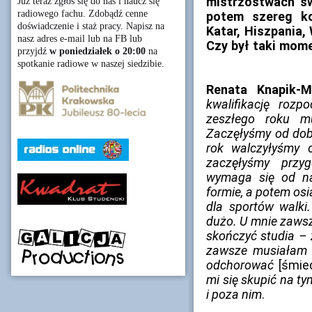
mistrzostwach św
Już teraz zgłoś się do nas i naucz się
radiowego fachu. Zdobądź cenne
potem szereg ko
doświadczenie i staż pracy. Napisz na
Katar, Hiszpania,
nasz adres e-mail lub na FB lub
Czy był taki mome
przyjdź
w poniedziałek o 20:00
na
spotkanie radiowe w naszej siedzibie.
Renata Knapik-
kwalifikację roz
zeszłego roku m
Zaczęłyśmy od dob
rok walczyłyśmy o
zaczęłyśmy przy
wymaga się od na
formie, a potem osi
dla sportów walki
dużo. U mnie zawsze
skończyć studia – 
zawsze musiałam 
odchorować
[śmie
mi się skupić na ty
i poza nim
.