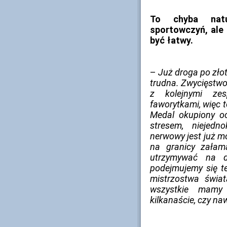
To chyba nat
sportowczyń, ale 
być łatwy.
–
Już droga po zło
trudna. Zwycięstw
z kolejnymi zes
faworytkami, więc 
Medal okupiony oc
stresem, niejedn
nerwowy jest już m
na granicy załam
utrzymywać na d
podejmujemy się t
mistrzostwa świat
wszystkie mamy
kilkanaście, czy naw