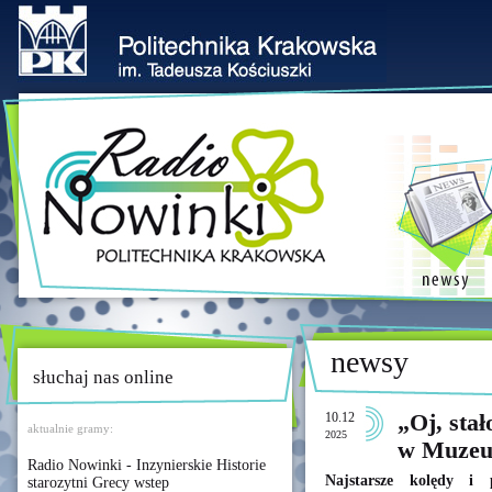
newsy
słuchaj nas online
10.12
„Oj, stał
aktualnie gramy:
2025
w Muzeum
Radio Nowinki - Inzynierskie Historie
Najstarsze kolędy i 
starozytni Grecy wstep