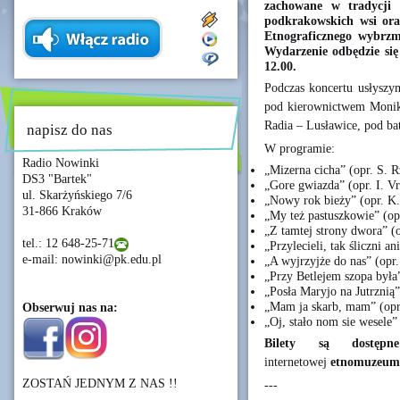
zachowane w tradycji
podkrakowskich wsi or
Etnograficznego wybrz
Wydarzenie odbędzie się 
12.00.
Podczas koncertu usłyszy
pod kierownictwem Moniki
Radia – Lusławice, pod ba
napisz do nas
W programie:
Radio Nowinki
„Mizerna cicha” (opr. S. R
DS3 "Bartek"
„Gore gwiazda” (opr. I. V
ul. Skarżyńskiego 7/6
„Nowy rok bieży” (opr. K.
31-866 Kraków
„My też pastuszkowie” (op
„Z tamtej strony dwora” (
tel.: 12 648-25-71
„Przylecieli, tak śliczni an
e-mail: nowinki@pk.edu.pl
„A wyjrzyjże do nas” (opr
„Przy Betlejem szopa była
„Posła Maryjo na Jutrznią”
„Mam ja skarb, mam” (opr
Obserwuj nas na:
„Oj, stało nom sie wesele” 
Bilety są dostępn
internetowej
etnomuzeum
ZOSTAŃ JEDNYM Z NAS !!
---