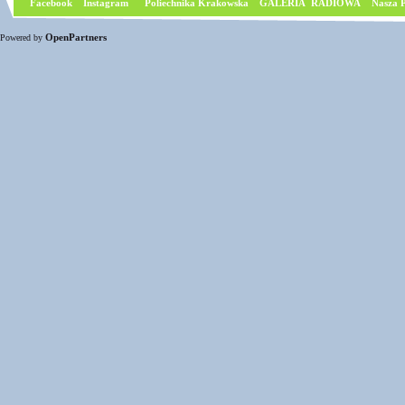
Facebook
I
nstagram
Poliechnika Krakowska
GALERIA RADIOWA
Nasza P
OpenPartners
Powered by