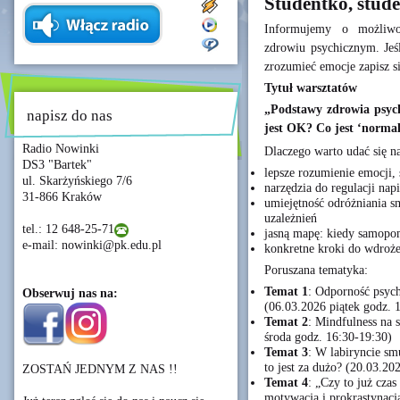
Studentko, stude
Informujemy o możliwoś
zdrowiu psychicznym. Jeśli
zrozumieć emocje zapisz si
Tytuł warsztatów
„Podstawy zdrowia psych
napisz do nas
jest OK? Co jest ‘norma
Radio Nowinki
Dlaczego warto udać się n
DS3 "Bartek"
lepsze rozumienie emocji, 
ul. Skarżyńskiego 7/6
narzędzia do regulacji napi
31-866 Kraków
umiejętność odróżniania s
uzależnień
tel.: 12 648-25-71
jasną mapę: kiedy samopom
e-mail: nowinki@pk.edu.pl
konkretne kroki do wdroże
Poruszana tematyka:
Temat 1
: Odporność psych
Obserwuj nas na:
(06.03.2026 piątek godz. 
Temat 2
: Mindfulness na 
środa godz. 16:30-19:30)
Temat 3
: W labiryncie smu
to jest za dużo? (20.03.20
ZOSTAŃ JEDNYM Z NAS !!
Temat 4
: „Czy to już cza
motywacja i prokrastynacj