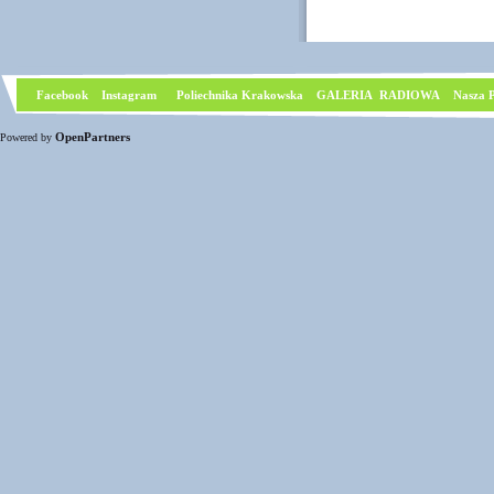
Facebook
I
nstagram
Poliechnika Krakowska
GALERIA RADIOWA
Nasza P
OpenPartners
Powered by