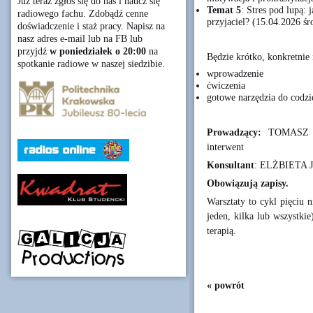
Już teraz zgłoś się do nas i naucz się
Temat 5
: Stres pod lupą:
radiowego fachu. Zdobądź cenne
przyjaciel? (15.04.2026 ś
doświadczenie i staż pracy. Napisz na
nasz adres e-mail lub na FB lub
przyjdź
w poniedziałek o 20:00
na
Będzie krótko, konkretnie 
spotkanie radiowe w naszej siedzibie.
wprowadzenie
ćwiczenia
gotowe narzędzia do codzi
Prowadzący:
TOMASZ WAL
interwent
Konsultant
: ELŻBIETA J
Obowiązują
zapisy
.
Warsztaty to cykl pięciu 
jeden, kilka lub wszystki
terapią.
« powrót