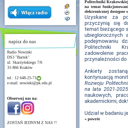
Politechniki Krakowskie
na temat funkcjonowani
elektronicznej dostępne
Uzyskane za po
przyczynią się d
temat bieżącego s
ubiegłorocznych
podejmowaniu dzi
napisz do nas
Politechniki K
Radio Nowinki
zadowolenie prac
DS3 "Bartek"
przynależności do
ul. Skarżyńskiego 7/6
31-866 Kraków
Ankiety zosta
kontynuacją moni
tel.: 12 648-25-71
Rozwoju Politechni
e-mail: nowinki@pk.edu.pl
na lata 2021-2025
naukowych, prac
Obserwuj nas na:
akademickimi, dok
Udział w badaniu j
« powrót
ZOSTAŃ JEDNYM Z NAS !!