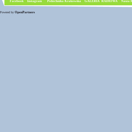
Facebook
I
nstagram
Poliechnika Krakowska
GALERIA RADIOWA
Nasza P
OpenPartners
Powered by