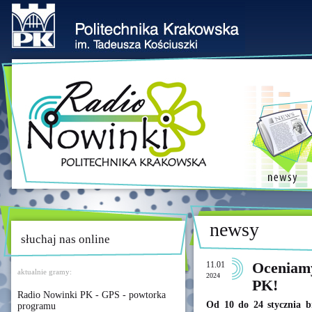
newsy
słuchaj nas online
11.01
Oceniamy
aktualnie gramy:
2024
PK!
Radio Nowinki PK - GPS - powtorka
Od 10 do 24 stycznia br
programu