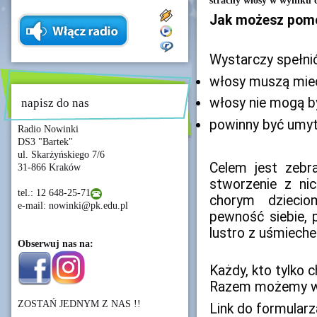
straciły włosy w wyniku 
Jak możesz pom
Wystarczy spełnić
włosy muszą mie
włosy nie mogą b
napisz do nas
powinny być umyt
Radio Nowinki
DS3 "Bartek"
ul. Skarżyńskiego 7/6
Celem jest zebra
31-866 Kraków
stworzenie z ni
tel.: 12 648-25-71
chorym dzieci
e-mail: nowinki@pk.edu.pl
pewność siebie, 
lustro z uśmiech
Obserwuj nas na:
Każdy, kto tylko 
Razem możemy wi
ZOSTAŃ JEDNYM Z NAS !!
Link do formularz