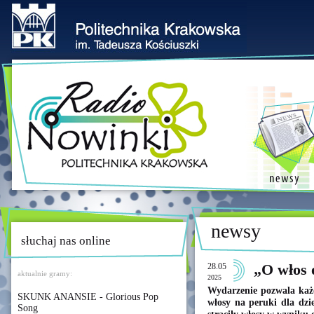
newsy
słuchaj nas online
28.05
„O włos 
aktualnie gramy:
2025
Wydarzenie pozwala każ
SKUNK ANANSIE - Glorious Pop
włosy na peruki dla dzie
Song