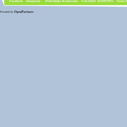
Facebook
I
nstagram
Poliechnika Krakowska
GALERIA RADIOWA
Nasza P
OpenPartners
Powered by