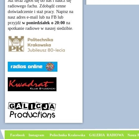
Już teraz zgłoś się do nas i naucz się
radiowego fachu. Zdobądź cenne
doświadczenie i staż pracy. Napisz na
nasz adres e-mail lub na FB lub
przyjdź
w poniedziałek o 20:00
na
spotkanie radiowe w naszej siedzibie.
Facebook
I
nstagram
Poliechnika Krakowska
GALERIA RADIOWA
Nasza P