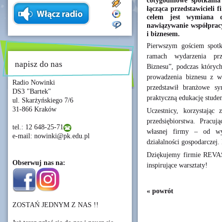
cotygodniowe spotkania
łącząca przedstawicieli 
celem jest wymiana d
nawiązywanie współprac
i biznesem.
Pierwszym gościem spot
ramach wydarzenia prz
napisz do nas
Biznesu”, podczas których
prowadzenia biznesu z w
Radio Nowinki
przedstawił branżowe sy
DS3 "Bartek"
praktyczną edukację stude
ul. Skarżyńskiego 7/6
31-866 Kraków
Uczestnicy, korzystając 
przedsiębiorstwa. Pracuj
tel.: 12 648-25-71
własnej firmy – od wym
e-mail: nowinki@pk.edu.pl
działalności gospodarczej
Dziękujemy firmie REVAS 
Obserwuj nas na:
inspirujące warsztaty!
« powrót
ZOSTAŃ JEDNYM Z NAS !!