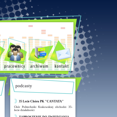
podcasty
35 Lecie Chóru PK "CANTATA"
Chór Politechniki Krakowskiej obchodzi 35-
lecie działalności