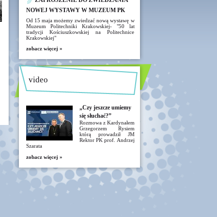
ZAPROSZENIE DO ZWIEDZANIA
NOWEJ WYSTAWY W MUZEUM PK
Od 15 maja możemy zwiedzać nową wystawę w
Muzeum Politechniki Krakowskiej- "50 lat
tradycji Kościuszkowskiej na Politechnice
Krakowskiej"
zobacz więcej »
video
„Czy jeszcze umiemy
się słuchać?”
Rozmowa z Kardynałem
Grzegorzem Rysiem
którą prowadził JM
Rektor PK prof. Andrzej
Szarata
zobacz więcej »