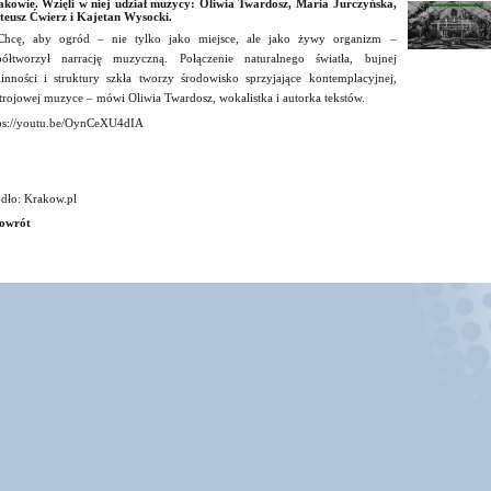
kowie. Wzięli w niej udział muzycy: Oliwia Twardosz, Maria Jurczyńska,
eusz Ćwierz i Kajetan Wysocki.
Chcę, aby ogród – nie tylko jako miejsce, ale jako żywy organizm –
ółtworzył narrację muzyczną. Połączenie naturalnego światła, bujnej
linności i struktury szkła tworzy środowisko sprzyjające kontemplacyjnej,
trojowej muzyce – mówi Oliwia Twardosz, wokalistka i autorka tekstów.
ps://youtu.be/OynCeXU4dIA
dło: Krakow.pl
owrót