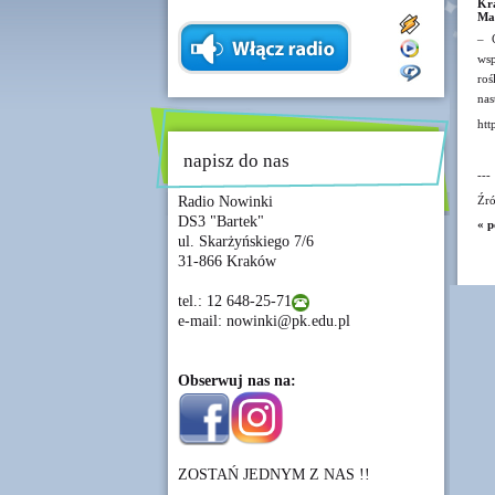
Kra
Mat
– 
wsp
roś
nas
htt
napisz do nas
---
Radio Nowinki
Źró
DS3 "Bartek"
« p
ul. Skarżyńskiego 7/6
31-866 Kraków
tel.: 12 648-25-71
e-mail: nowinki@pk.edu.pl
Obserwuj nas na:
ZOSTAŃ JEDNYM Z NAS !!