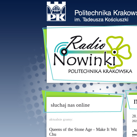
słuchaj nas online
28.
aktualnie gramy:
202
Queens of the Stone Age - Make It Wit
„N
Chu
mu