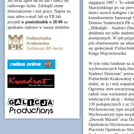
Już teraz zgłoś się do nas i naucz się
sięgającej 1987 r. To wła
radiowego fachu. Zdobądź cenne
Skarżyńskiego po raz pier
doświadczenie i staż pracy. Napisz na
dzieci swoich kolegów i k
nasz adres e-mail lub na FB lub
konsekwentnie Samorząd St
przyjdź
w poniedziałek o 20:00
na
Domów Studenckich PK org
spotkanie radiowe w naszej siedzibie.
„Mikołajki – Studenci Dzi
działaniu nie tylko studen
zewnętrznych. W tym przyp
jest obserwowanie na własn
się społeczność Politechni
Kinga Wojciechowska.
W tym roku fundusze na z
wychowawczych będą zbiera
Studenci Dzieciom” potrwa
Politechniki Krakowskiej 
dodać, że ja i mój wspania
Ogromny stres towarzysząc
radość oraz wzruszenie po
wieńczących akcję – doda
130 podopiecznych z aż 11
Wychowawczej typu socjal
Wychowawczej typu socja
„Dworek Marzeń” oraz Do
Opiekuńczo-Wychowawczej 
Placówki Opiekuńczo-Wyc