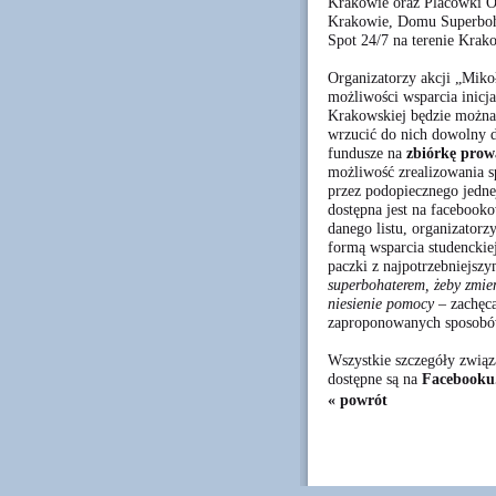
Krakowie oraz Placówki 
Krakowie, Domu Superboha
Spot 24/7 na terenie Krak
Organizatorzy akcji „Miko
możliwości wsparcia inicj
Krakowskiej będzie można 
wrzucić do nich dowolny 
fundusze na
zbiórkę prow
możliwość zrealizowania s
przez podopiecznego jedn
dostępna jest na facebooko
danego listu, organizator
formą wsparcia studenckie
paczki z najpotrzebniejsz
superbohaterem, żeby zmie
niesienie pomocy
– zachęc
zaproponowanych sposobów
Wszystkie szczegóły związ
dostępne są na
Facebooku
« powrót