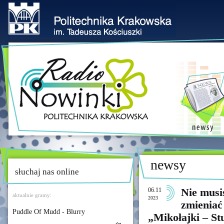
newsy
słuchaj nas online
06.11
Nie musi
aktualnie gramy:
2023
zmieniać 
Puddle Of Mudd - Blurry
„Mikołajki – St