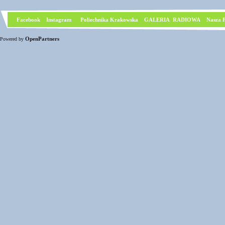
Facebook
I
nstagram
Poliechnika Krakowska
GALERIA RADIOWA
Nasza P
OpenPartners
Powered by