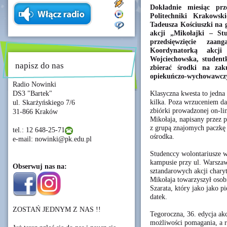
Dokładnie miesiąc pr
Politechniki Krakowsk
Tadeusza Kościuszki na 
akcji „Mikołajki – S
przedsięwzięcie zaan
Koordynatorką akcj
Wojciechowska, student
napisz do nas
zbierać środki na za
opiekuńczo-wychowawczy
Radio Nowinki
Klasyczna kwesta to jedna
DS3 "Bartek"
kilka. Poza wrzuceniem d
ul. Skarżyńskiego 7/6
zbiórki prowadzonej on-lin
31-866 Kraków
Mikołaja, napisany przez 
z grupą znajomych paczkę 
tel.: 12 648-25-71
ośrodka.
e-mail: nowinki@pk.edu.pl
Studenccy wolontariusze w
kampusie przy ul. Warszaws
Obserwuj nas na:
sztandarowych akcji char
Mikołaja towarzyszył osobi
Szarata, który jako jako 
datek.
ZOSTAŃ JEDNYM Z NAS !!
Tegoroczna, 36. edycja ak
możliwości pomagania, a ró