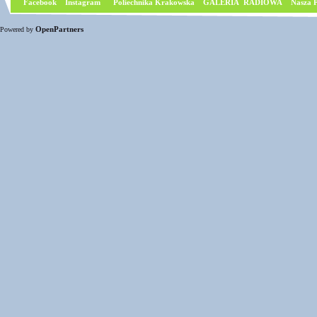
Facebook
I
nstagram
Poliechnika Krakowska
GALERIA RADIOWA
Nasza P
OpenPartners
Powered by