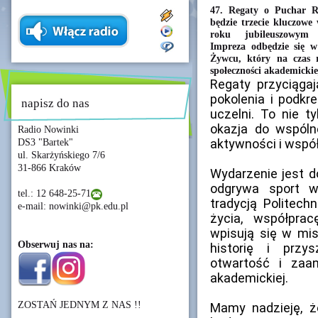
47. Regaty o Puchar Re
będzie trzecie kluczow
roku jubileuszowym 8
Impreza odbędzie się w
Żywcu, który na czas r
społeczności akademicki
Regaty przyciągaj
pokolenia i podkr
napisz do nas
uczelni. To nie t
okazja do wspóln
Radio Nowinki
aktywności i współ
DS3 "Bartek"
ul. Skarżyńskiego 7/6
31-866 Kraków
Wydarzenie jest d
odgrywa sport w
tel.: 12 648-25-71
tradycją Politech
e-mail: nowinki@pk.edu.pl
życia, współprac
wpisują się w mis
Obserwuj nas na:
historię i przys
otwartość i zaa
akademickiej.
ZOSTAŃ JEDNYM Z NAS !!
Mamy nadzieję, ż