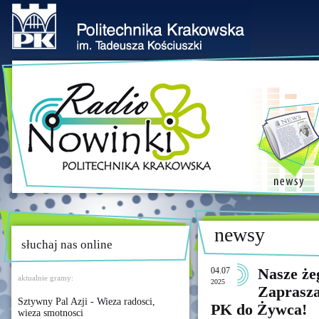
newsy
słuchaj nas online
04.07
Nasze żeg
aktualnie gramy:
2025
Zaprasza
Sztywny Pal Azji - Wieza radosci,
PK do Żywca!
wieza smotnosci