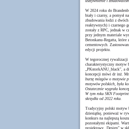
usztywnienie i zbudowali
W 2024 roku do Brandenbu
biały i czarny, a pomysł n
zbudowania łodzi z dwóch
reaktywnych) i czarnego 
zostały z RPC, jednak w c
przy jednym materiale wy
Betonkanu-Regatta, które 
cementowych. Zastosowanie
edycji projektu.
W tegorocznej rywalizacji 
charakterystyczny motyw b
„PKstorkANU_black”, a dr
koncepcji mówi dr inż. M
burzę mózgów o motywie pr
motywów polskich, była kon
Ostatecznie wygrała koncep
W tym roku SKN Footprint 
skrzydła od 2022 roku.
Tradycyjny polski motyw 
dziesiątkę, ponieważ w ry
konkurs na najlepszą koszu
pozostałymi ekipami. War
projektowy „Design” w skł