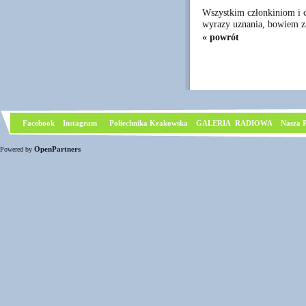
Wszystkim członkiniom i c
wyrazy uznania, bowiem za
« powrót
Facebook
I
nstagram
Poliechnika Krakowska
GALERIA RADIOWA
Nasza P
OpenPartners
Powered by