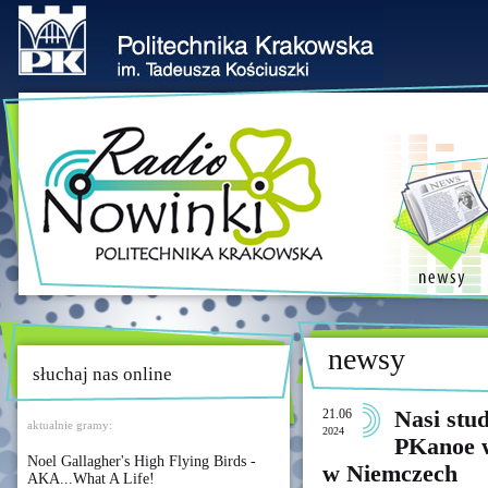
newsy
słuchaj nas online
21.06
Nasi stu
aktualnie gramy:
2024
PKanoe 
Noel Gallagher's High Flying Birds -
w Niemczech
AKA...What A Life!