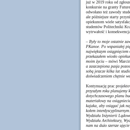
już w 2019 roku od zgłosz
konkursie na granty Futur
odwołano też zawody stud
ale późniejsze starty prz
opiekunom wiele satysfakcj
studentów Politechniki K
wytrwałość i konsekwencja
– Były to moje ostatnie za
PKanoe. Po wspaniałej pięc
największym osiągnięciem 
przekazałem wiosło opiekun
moim życiu –
mówi Marcin
a zaszczepiona pasja pozos
sobą jeszcze kilka lat stud
doświadczeniem chętnie wes
Kontynuację prac projekt
przyszłym roku planujemy k
dotychczasowego planu bud
materiałowy na osiągniecie
kajaka, aby osiągać jak naj
kołem interdyscyplinarnym
Wydziału Inżynierii Lądowe
Wydziału Architektury, Wyd
nam na dużo szersze ujęci