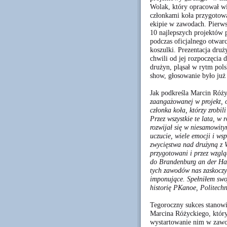
Wolak, który opracował wi
członkami koła przygotował
ekipie w zawodach. Pierw
10 najlepszych projektów 
podczas oficjalnego otwar
koszulki. Prezentacja dru
chwili od jej rozpoczęcia
drużyn, pląsał w rytm pols
show, głosowanie było już 
Jak podkreśla Marcin Róży
zaangażowanej w projekt, 
członka koła, którzy zrobil
Przez wszystkie te lata, w 
rozwijał się w niesamowit
uczucie, wiele emocji i ws
zwycięstwa nad drużyną z W
przygotowani i przez wzglą
do Brandenburg an der Hav
tych zawodów nas zaskoczył 
imponujące. Spełniłem swoj
historię PKanoe, Politechn
Tegoroczny sukces stanowi
Marcina Różyckiego, który
wystartowanie nim w zawo