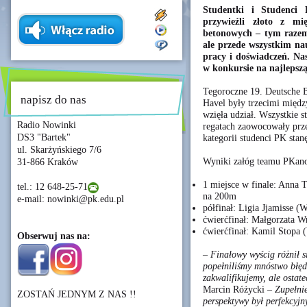
Studentki i Studenci 
przywieźli złoto z m
betonowych – tym razem
ale przede wszystkim na
pracy i doświadczeń. Na
w konkursie na najlepszą
Tegoroczne 19. Deutsche 
napisz do nas
Havel były trzecimi międ
wzięła udział. Wszystkie s
Radio Nowinki
regatach zaowocowały prze
DS3 "Bartek"
kategorii studenci PK sta
ul. Skarżyńskiego 7/6
Wyniki załóg teamu PKan
31-866 Kraków
1 miejsce w finale: Anna 
tel.: 12 648-25-71
na 200m
e-mail: nowinki@pk.edu.pl
półfinał: Ligia Jjamisse 
ćwierćfinał: Małgorzata 
ćwierćfinał: Kamil Stopa
Obserwuj nas na:
– Finałowy wyścig różnił s
popełniliśmy mnóstwo błędó
zakwalifikujemy, ale ostat
Marcin Różycki
– Zupełnie
ZOSTAŃ JEDNYM Z NAS !!
perspektywy był perfekcyjn