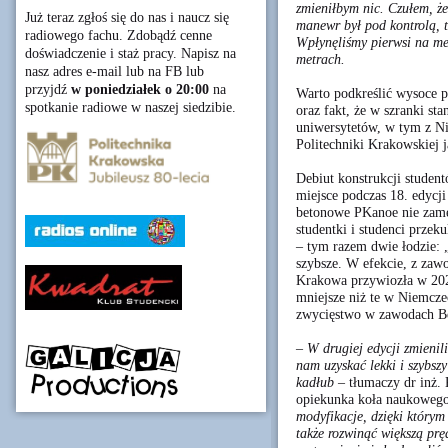
zmieniłbym nic. Czułem, że
Już teraz zgłoś się do nas i naucz się
manewr był pod kontrolą, 
radiowego fachu. Zdobądź cenne
Wpłynęliśmy pierwsi na me
doświadczenie i staż pracy. Napisz na
metrach.
nasz adres e-mail lub na FB lub
przyjdź
w poniedziałek o 20:00
na
Warto podkreślić wysoce p
spotkanie radiowe w naszej siedzibie.
oraz fakt, że w szranki st
uniwersytetów, w tym z Nie
Politechniki Krakowskiej j
Debiut konstrukcji stude
miejsce podczas 18. edyc
betonowe PKanoe nie zame
studentki i studenci przek
– tym razem dwie łodzie: „
szybsze. W efekcie, z za
Krakowa przywiozła w 202
mniejsze niż te w Niemcze
zwycięstwo w zawodach B
– W drugiej edycji zmienil
nam uzyskać lekki i szybsz
kadłub –
tłumaczy dr inż.
opiekunka koła naukowego
modyfikacje, dzięki którym
także rozwinąć większą pr