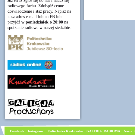
Już teraz zgłoś się do nas i naucz się
radiowego fachu. Zdobądź cenne
doświadczenie i staż pracy. Napisz na
nasz adres e-mail lub na FB lub
przyjdź
w poniedziałek o 20:00
na
spotkanie radiowe w naszej siedzibie.
Facebook
I
nstagram
Poliechnika Krakowska
GALERIA RADIOWA
Nasza P