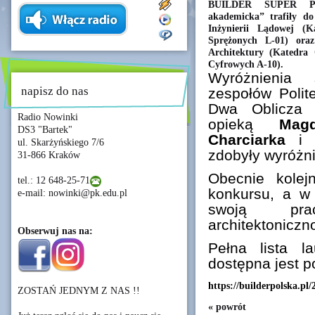
BUILDER SUPER PO
akademicka” trafiły d
Inżynierii Lądowej (K
Sprężonych L-01) ora
Architektury (Katedra 
Cyfrowych A-10).
Wyróżnienia
napisz do nas
zespołów Polit
Dwa Oblicza 
Radio Nowinki
opieką
Mag
DS3 "Bartek"
Charciarka
ul. Skarżyńskiego 7/6
zdobyły wyróżni
31-866 Kraków
Obecnie kolej
tel.: 12 648-25-71
konkursu, a w
e-mail: nowinki@pk.edu.pl
swoją pra
architektoniczn
Obserwuj nas na:
Pełna lista l
dostępna jest p
https://builderpolska.pl/
ZOSTAŃ JEDNYM Z NAS !!
« powrót