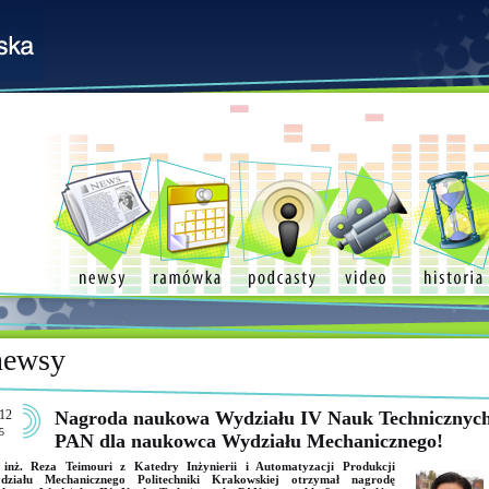
newsy
12
Nagroda naukowa Wydziału IV Nauk Technicznyc
5
PAN dla naukowca Wydziału Mechanicznego!
 inż. Reza Teimouri z Katedry Inżynierii i Automatyzacji Produkcji
działu Mechanicznego Politechniki Krakowskiej otrzymał nagrodę