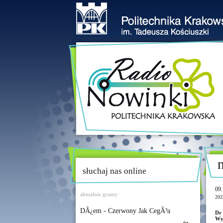
słuchaj nas online
09.
aktualnie gramy:
202
DÂ¿em - Czerwony Jak CegÂ³a
Dr
Wy