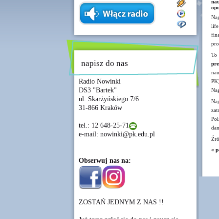
na
opu
Nag
li
fi
pr
To 
napisz do nas
pr
nau
Radio Nowinki
PK
DS3 "Bartek"
Nag
ul. Skarżyńskiego 7/6
Na
31-866 Kraków
zat
Pol
tel.: 12 648-25-71
dan
e-mail: nowinki@pk.edu.pl
Źró
« p
Obserwuj nas na:
ZOSTAŃ JEDNYM Z NAS !!