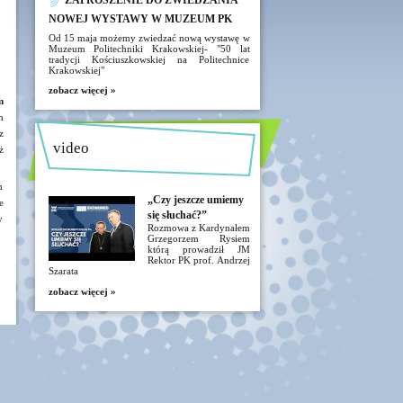
ZAPROSZENIE DO ZWIEDZANIA
NOWEJ WYSTAWY W MUZEUM PK
Od 15 maja możemy zwiedzać nową wystawę w
Muzeum Politechniki Krakowskiej- "50 lat
tradycji Kościuszkowskiej na Politechnice
Krakowskiej"
zobacz więcej »
m
h
z
video
ż
m
„Czy jeszcze umiemy
e
się słuchać?”
y
Rozmowa z Kardynałem
Grzegorzem Rysiem
którą prowadził JM
Rektor PK prof. Andrzej
Szarata
zobacz więcej »