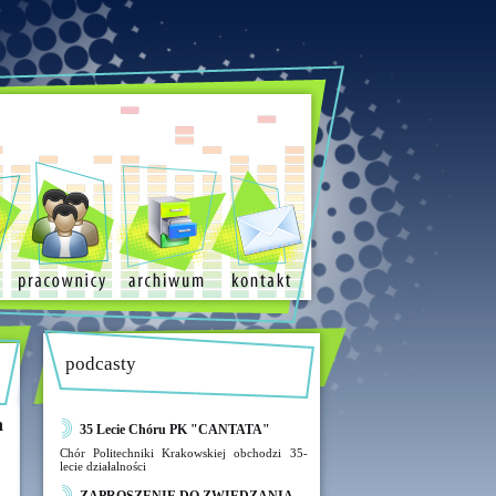
podcasty
h
35 Lecie Chóru PK "CANTATA"
Chór Politechniki Krakowskiej obchodzi 35-
lecie działalności