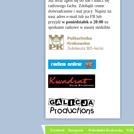
Już teraz zgłoś się do nas i naucz się
radiowego fachu. Zdobądź cenne
doświadczenie i staż pracy. Napisz na
nasz adres e-mail lub na FB lub
przyjdź
w poniedziałek o 20:00
na
spotkanie radiowe w naszej siedzibie.
Facebook
I
nstagram
Poliechnika Krakowska
GAL