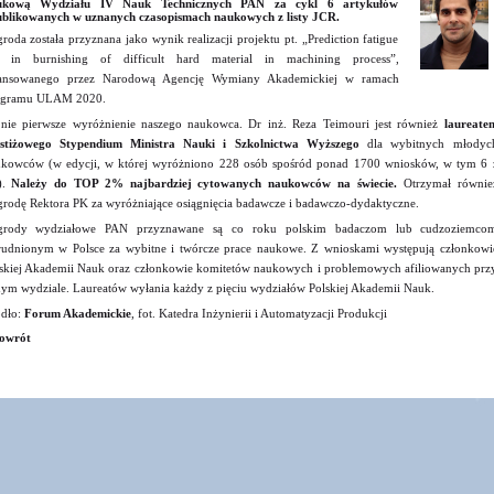
ukową Wydziału IV Nauk Technicznych PAN za cykl 6 artykułów
blikowanych w uznanych czasopismach naukowych z listy JCR.
roda została przyznana jako wynik realizacji projektu pt. „Prediction fatigue
fe in burnishing of difficult hard material in machining process”,
nansowanego przez Narodową Agencję Wymiany Akademickiej w ramach
ogramu ULAM 2020.​
nie pierwsze wyróżnienie naszego naukowca. Dr inż. Reza Teimouri jest również
laureate
estiżowego Stypendium Ministra Nauki i Szkolnictwa Wyższego
dla wybitnych młodyc
kowców (w edycji, w której wyróżniono 228 osób spośród ponad 1700 wniosków, w tym 6 
).
Należy do TOP 2% najbardziej cytowanych naukowców na świecie.
Otrzymał równie
rodę Rektora PK za wyróżniające osiągnięcia badawcze i badawczo-dydaktyczne.
grody wydziałowe PAN przyznawane są co roku polskim badaczom lub cudzoziemco
rudnionym w Polsce za wybitne i twórcze prace naukowe. Z wnioskami występują członkowi
skiej Akademii Nauk oraz członkowie komitetów naukowych i problemowych afiliowanych prz
ym wydziale. Laureatów wyłania każdy z pięciu wydziałów Polskiej Akademii Nauk.
dło:
Forum Akademickie
, fot. Katedra Inżynierii i Automatyzacji Produkcji
owrót