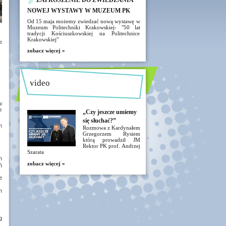
ZAPROSZENIE DO ZWIEDZANIA
NOWEJ WYSTAWY W MUZEUM PK
Od 15 maja możemy zwiedzać nową wystawę w
Muzeum Politechniki Krakowskiej- "50 lat
tradycji Kościuszkowskiej na Politechnice
Krakowskiej"
e
zobacz więcej »
video
w
b
„Czy jeszcze umiemy
się słuchać?”
h
Rozmowa z Kardynałem
Grzegorzem Rysiem
którą prowadził JM
Rektor PK prof. Andrzej
Szarata
h
zobacz więcej »
ń
e
h
g