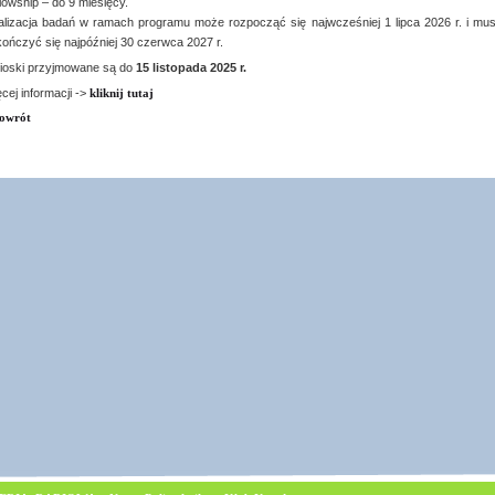
lowship – do 9 miesięcy.
lizacja badań w ramach programu może rozpocząć się najwcześniej 1 lipca 2026 r. i mus
ończyć się najpóźniej 30 czerwca 2027 r.
ioski przyjmowane są do
15 listopada 2025 r.
cej informacji ->
kliknij tutaj
owrót