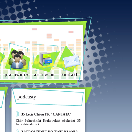
podcasty
35 Lecie Chóru PK "CANTATA"
Chór Politechniki Krakowskiej obchodzi 35-
lecie działalności