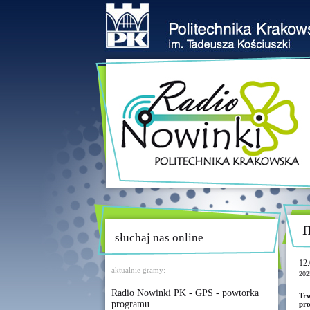
słuchaj nas online
12.
aktualnie gramy:
202
Radio Nowinki PK - GPS - powtorka
Tr
programu
pro