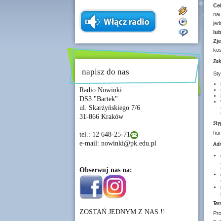
Ce
na
je
lu
Zj
kos
Zak
napisz do nas
Sty
Radio Nowinki
DS3 "Bartek"
ul. Skarżyńskiego 7/6
31-866 Kraków
St
hum
tel.: 12 648-25-71
e-mail: nowinki@pk.edu.pl
Adr
Obserwuj nas na:
Ter
ZOSTAŃ JEDNYM Z NAS !!
Pr