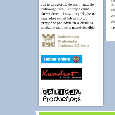
Fel
Już teraz zgłoś się do nas i naucz się
Rea
radiowego fachu. Zdobądź cenne
zak
doświadczenie i staż pracy. Napisz na
Wn
nasz adres e-mail lub na FB lub
Wię
przyjdź
w poniedziałek o 20:00
na
spotkanie radiowe w naszej siedzibie.
« p