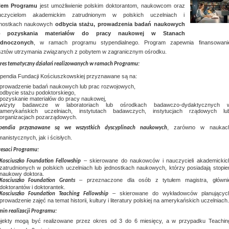
lem Programu
jest umożliwienie polskim doktorantom, naukowcom oraz
uczycielom akademickim zatrudnionym w polskich uczelniach i
dnostkach naukowych
odbycia stażu, prowadzenia badań naukowych
b pozyskania materiałów do pracy naukowej w Stanach
ednoczonych
, w ramach programu stypendialnego. Program zapewnia finansowani
ztów utrzymania związanych z pobytem w zagranicznym ośrodku.
res tematyczny działań realizowanych w ramach Programu:
pendia Fundacji Kościuszkowskiej przyznawane są na:
prowadzenie badań naukowych lub prac rozwojowych,
odbycie stażu podoktorskiego,
pozyskanie materiałów do pracy naukowej,
wizyty badawcze w laboratoriach lub ośrodkach badawczo-dydaktycznych 
amerykańskich uczelniach, instytutach badawczych, instytucjach rządowych lu
organizacjach pozarządowych.
, zarówno w naukac
ypendia przyznawane są we wszystkich dyscyplinach naukowych
anistycznych, jak i ścisłych.
esaci Programu:
– skierowane do naukowców i nauczycieli akademickic
Kosciuszko Foundation Fellowship
zatrudnionych w polskich uczelniach lub jednostkach naukowych, którzy posiadają stopie
naukowy doktora.
– przeznaczone dla osób z tytułem magistra, główni
Kosciuszko Foundation Grants
doktorantów i doktorantek.
– skierowane do wykładowców planującyc
Kosciuszko Foundation Teaching Fellowship
prowadzenie zajęć na temat historii, kultury i literatury polskiej na amerykańskich uczelniach.
min realizacji Programu:
ojekty mogą być realizowane przez okres od 3 do 6 miesięcy, a w przypadku Teachin