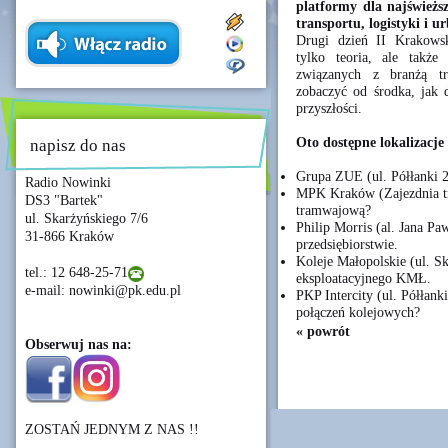
platformy dla najświeżs
transportu, logistyki i u
Drugi dzień II Krakows
tylko teoria, ale takż
związanych z branżą tr
zobaczyć od środka, jak d
przyszłości.
Oto dostępne lokalizacje
napisz do nas
Grupa ZUE (ul. Półłanki 2
Radio Nowinki
MPK Kraków (Zajezdnia tr
DS3 "Bartek"
tramwajową?
ul. Skarżyńskiego 7/6
Philip Morris (al. Jana Pa
31-866 Kraków
przedsiębiorstwie.
Koleje Małopolskie (ul. S
tel.: 12 648-25-71
eksploatacyjnego KMŁ.
e-mail: nowinki@pk.edu.pl
PKP Intercity (ul. Półłank
połączeń kolejowych?
« powrót
Obserwuj nas na:
ZOSTAŃ JEDNYM Z NAS !!