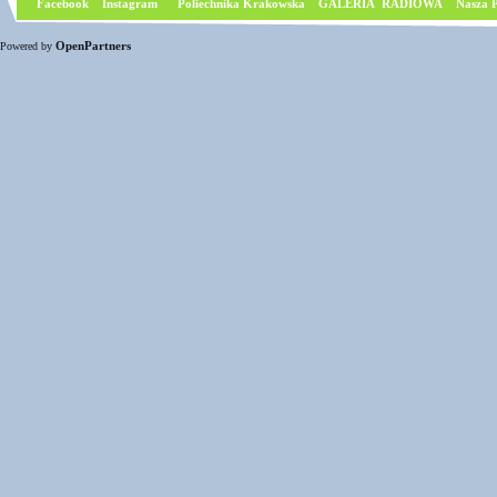
Facebook
I
nstagram
Poliechnika Krakowska
GALERIA RADIOWA
Nasza P
OpenPartners
Powered by