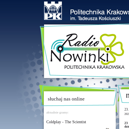
słuchaj nas online
23.
aktualnie gramy:
202
Coldplay - The Scientist
23
dzi