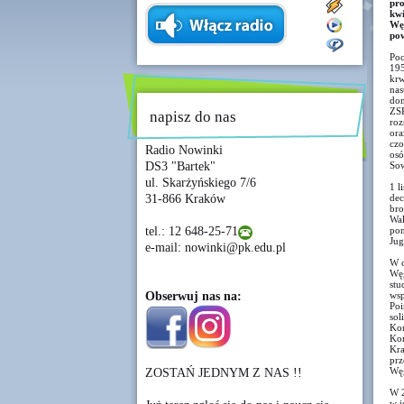
pro
kw
Węg
pow
Poc
195
krw
nas
dom
ZSR
napisz do nas
roz
ora
czo
Radio Nowinki
osó
DS3 "Bartek"
Sow
ul. Skarżyńskiego 7/6
1 l
31-866 Kraków
dec
bro
Wal
tel.: 12 648-25-71
pon
Jug
e-mail: nowinki@pk.edu.pl
W c
Węg
stu
Obserwuj nas na:
wsp
Poi
sol
Kom
Kom
Kra
prz
Węg
ZOSTAŃ JEDNYM Z NAS !!
W 2
w j