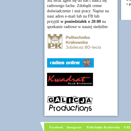
Już teraz zgłoś się do nas i naucz się
« p
radiowego fachu. Zdobądź cenne
doświadczenie i staż pracy. Napisz na
nasz adres e-mail lub na FB lub
przyjdź
w poniedziałek o 20:00
na
spotkanie radiowe w naszej siedzibie.
Facebook
I
nstagram
Poliechnika Krakowska
GAL