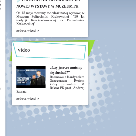
ZAPROSZENIE DO ZWIEDZANIA
i
m
NOWEJ WYSTAWY W MUZEUM PK
e
Od 15 maja możemy zwiedzać nową wystawę w
Muzeum Politechniki Krakowskiej- "50 lat
tradycji Kościuszkowskiej na Politechnice
Krakowskiej"
zobacz więcej »
video
„Czy jeszcze umiemy
się słuchać?”
Rozmowa z Kardynałem
Grzegorzem Rysiem
którą prowadził JM
Rektor PK prof. Andrzej
ć
Szarata
zobacz więcej »