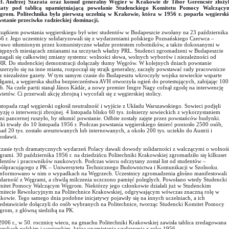
f. Andrzej Szarata oraz konsul generalny Węgier w Krakowie dr Tibor Gerencsér złożyl
iaty pod tablicą upamiętniającą powołanie Studenckiego Komitetu Pomocy Walczący
rom. Politechnika była pierwszą uczelnią w Krakowie, która w 1956 r. poparła węgierski
stanie przeciwko radzieckiej dominacji.
zątkiem powstania węgierskiego był wiec studentów w Budapeszcie zwołany na 23 października
6 r. Jego uczestnicy solidaryzowali się z wydarzeniami polskiego Poznańskiego Czerwca –
awo stłumionym przez komunistyczne władze protestem robotników, a także dokonanymi w
tępnych miesiącach zmianami na szczytach władzy PRL. Studenci zgromadzeni w Budapeszcie
agali się całkowitej zmiany systemu: wolności słowa, wolnych wyborów i niezależności od
R. Do studenckiej demonstracji dołączały tłumy Węgrów. W kolejnych dniach powstanie
szerzyło się na inne miasta, rozpoczął się strajk generalny, zaczęły powstawać rady pracownicze
z niezależne gazety. W tym samym czasie do Budapesztu wkroczyły wojska sowieckie wsparte
łgami, a węgierska służba bezpieczeństwa AVH otworzyła ogień do protestujących, zabijając 100
b. Na czele partii stanął János Kádár, a nowy premier Imgre Nagy cofnął zgodę na interwencję
ietów. Ci przerwali akcję zbrojną i wycofali się z węgierskiej stolicy.
istopada rząd węgierski ogłosił neutralność i wyjście z Układu Warszawskiego. Sowieci podjęli
yzję o interwencji zbrojnej. 4 listopada blisko 60 tys. żołnierzy sowieckich z wykorzystaniem
ni pancernej ruszyło, by stłumić powstanie. Odbite zostały zajęte przez powstańców budynki.
ki trwały do 10 listopada 1956 r. Podczas powstania węgierskiego śmierć poniosło 2500 osób,
ad 20 tys. zostało aresztowanych lub internowanych, a około 200 tys. uciekło do Austrii i
osławii.
zasie tych dramatycznych wydarzeń Polacy dawali dowody solidarności z walczącymi o wolnoś
rami. 30 października 1956 r. na dziedzińcu Politechniki Krakowskiej zgromadziło się kilkuset
dentów i pracowników naukowych. Podczas wiecu odczytany został list od studentów –
ółpracującego z PK – Uniwersytetu Technicznego Budownictwa i Komunikacji w Szolnoku.
nformowano w nim o wypadkach na Węgrzech. Uczestnicy zgromadzenia głośno manifestowali
idarność z Węgrami, a chwilą milczenia uczczono pamięć poległych. Powołano wtedy Studencki
itet Pomocy Walczącym Węgrom. Niektórzy jego członkowie działali już w Studenckim
itecie Rewolucyjnym na Politechnice Krakowskiej, odgrywającym wówczas znaczną rolę w
kowie. Tego samego dnia podobne inicjatywy pojawiły się na innych uczelniach, a ich
edstawiciele dołączyli do osób wybranych na Politechnice, tworząc Studencki Komitet Pomocy
rom, z główną siedzibą na PK.
006 r., w 50. rocznicę wiecu, na gmachu Politechniki Krakowskiej zawisła tablica zredagowana
ęzykach polskim i węgierskim, która upamiętania wydarzenia z roku 1956.