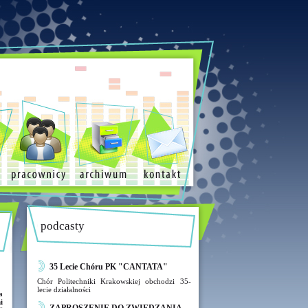
podcasty
35 Lecie Chóru PK "CANTATA"
Chór Politechniki Krakowskiej obchodzi 35-
lecie działalności
a
i