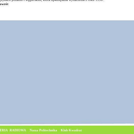
owrót
ERIA RADIOWA
Nasza Politechnika
Klub Kwadrat
© Copyrig