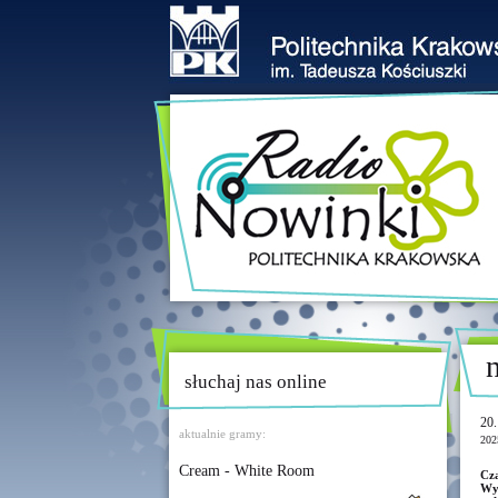
słuchaj nas online
20.
aktualnie gramy:
202
Cream - White Room
Cza
Wy