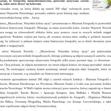
kazuje, że fotografia monochromatyczna, potocznie nazywana czarno-
łą, także może skrzyć się kolorami.
wizualna uczta, na którą składa się niemal 300 zdjęć wybranych przez
atora Wojciecha Nowickiego, prowadzi widzów przez historię tego medium,
przewodnika biorąc sobie… barwę.
tawa „Monochrom. Wszystkie kolory tęczy” prezentowana w Muzeum Fotografii to przewodni
świecie historycznej fotografii. Obierając za temat przewodni kolor, kurator Wojciech Nowick
aca uwagę na różnorodność efektów, które przy pomocy coraz to nowych technik osiągal
ografowie. Punktem wyjścia jest barwa, ale wystawa stwarza także rzadką w polskich muzeac
zję, by zobaczyć w jednym miejscu cenne historyczne fotografie, na co dzień chronione prze
atłem w magazynach.
k mówi Wojciech Nowicki – „Monochrom. Wszystkie kolory tęczy” jest jednocześni
torycznym zarysem technik fotograficznych, którego podstawą są zdjęcia uznanych autorów, ora
bą przełamania uporczywego ukazywania fotografii tylko przez pryzmat tego, co docenione 
ne. Chcę pokazać, że zdjęcia anonimowe czy nawet zdjęcia kulawe, też mogą opowiadać ciekaw
torię. Na otwierającej wystawę ścianie prezentuję niemal wyłącznie takie fotografie, które ni
szczą się w kanonie, a są wizualnie czy historycznie interesujące.
wystawie zgromadzono niemal 300 zdjęć z czerech różnych kolekcji – Muzeum Fotografii 
kowie, Muzeum Narodowego we Wrocławiu, Muzeum Sztuki w Łodzi oraz prywatnej kolekcj
ciecha Nowickiego. W MuFo będzie można zobaczyć prace autorów, którzy zapisali się w histori
skiej fotografii: Karola Beyera i Ignacego Kriegera, Jana Bułhaka i Witolda Romera
ngardowych twórców, którzy rewolucjonizowali podejście do fotografii – Zbigniewa Dłubaka
ola Hillera, Fortunatę Obrąpalską, Marka Piaseckiego czy Jerzego Lewczyńskiego, a takż
kiem współczesne zdjęcie Anety Grzeszykowskiej.