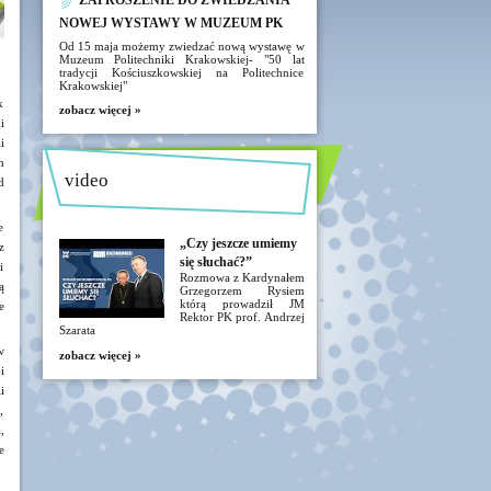
ZAPROSZENIE DO ZWIEDZANIA
NOWEJ WYSTAWY W MUZEUM PK
Od 15 maja możemy zwiedzać nową wystawę w
Muzeum Politechniki Krakowskiej- "50 lat
tradycji Kościuszkowskiej na Politechnice
Krakowskiej"
k
zobacz więcej »
i
i
h
video
d
e
„Czy jeszcze umiemy
z
się słuchać?”
i
Rozmowa z Kardynałem
ą
Grzegorzem Rysiem
którą prowadził JM
e
Rektor PK prof. Andrzej
Szarata
w
zobacz więcej »
i
i
,
,
e