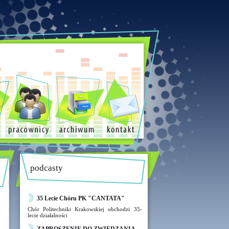
podcasty
35 Lecie Chóru PK "CANTATA"
Chór Politechniki Krakowskiej obchodzi 35-
lecie działalności