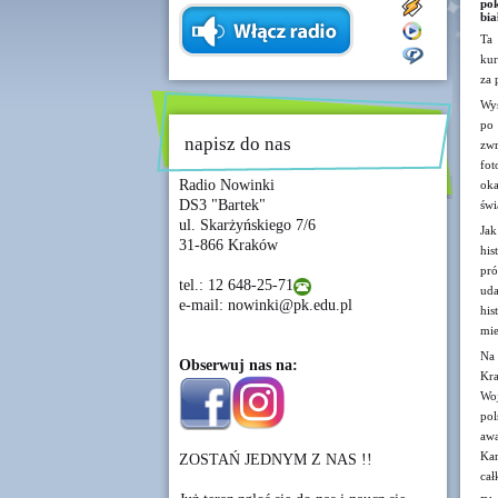
po
bia
Ta 
kur
za 
Wys
po 
napisz do nas
zwr
fot
Radio Nowinki
oka
DS3 "Bartek"
świ
ul. Skarżyńskiego 7/6
Ja
31-866 Kraków
his
pró
tel.: 12 648-25-71
uda
e-mail: nowinki@pk.edu.pl
his
mie
Na 
Obserwuj nas na:
Kra
Woj
pol
awa
Kar
ZOSTAŃ JEDNYM Z NAS !!
cał