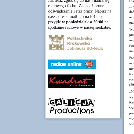
Już teraz zgłoś się do nas i naucz się
Dla
radiowego fachu. Zdobądź cenne
zdj
doświadczenie i staż pracy. Napisz na
doś
nasz adres e-mail lub na FB lub
ocz
przyjdź
w poniedziałek o 20:00
na
prz
spotkanie radiowe w naszej siedzibie.
Tyt
prz
mon
fot
mów
Pod
naj
myś
ta
soc
(20
„Mo
wy
Rak
wys
po
wyo
wid