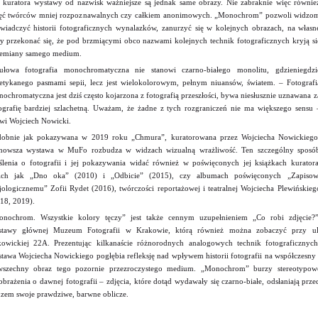
 kuratora wystawy od nazwisk ważniejsze są jednak same obrazy. Nie zabraknie więc równie
ęć twórców mniej rozpoznawalnych czy całkiem anonimowych. „Monochrom” pozwoli widzo
wiadczyć historii fotograficznych wynalazków, zanurzyć się w kolejnych obrazach, na własn
y przekonać się, że pod brzmiącymi obco nazwami kolejnych technik fotograficznych kryją si
emiany samego medium.
ułowa fotografia monochromatyczna nie stanowi czarno-białego monolitu, gdzieniegdzi
etykanego pasmami sepii, lecz jest wielokolorowym, pełnym niuansów, światem. – Fotografi
ochromatyczna jest dziś często kojarzona z fotografią przeszłości, bywa niesłusznie uznawana z
ografię bardziej szlachetną. Uważam, że żadne z tych rozgraniczeń nie ma większego sensu 
i Wojciech Nowicki.
obnie jak pokazywana w 2019 roku „Chmura”, kuratorowana przez Wojciecha Nowickiego
nowsza wystawa w MuFo rozbudza w widzach wizualną wrażliwość. Ten szczególny sposó
lenia o fotografii i jej pokazywania widać również w poświęconych jej książkach kuratora
kich jak „Dno oka” (2010) i „Odbicie” (2015), czy albumach poświęconych „Zapisow
jologicznemu” Zofii Rydet (2016), twórczości reportażowej i teatralnej Wojciecha Plewińskieg
18, 2019).
nochrom. Wszystkie kolory tęczy” jest także cennym uzupełnieniem „Co robi zdjęcie?”
stawy głównej Muzeum Fotografii w Krakowie, którą również można zobaczyć przy ul
owickiej 22A. Prezentując kilkanaście różnorodnych analogowych technik fotograficznych
tawa Wojciecha Nowickiego pogłębia refleksję nad wpływem historii fotografii na współczesny 
wszechny obraz tego pozornie przezroczystego medium. „Monochrom” burzy stereotypow
brażenia o dawnej fotografii – zdjęcia, które dotąd wydawały się czarno-białe, odsłaniają prze
zem swoje prawdziwe, barwne oblicze.