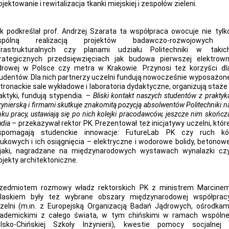
ojektowanie i rewitalizacja tkanki miejskiej i zespołów zieleni.
k podkreślał prof. Andrzej Szarata ta współpraca owocuje nie tylk
spólną realizacją projektów badawczo-rozwojowych 
frastrukturalnych czy planami udziału Politechniki w takic
rategicznych przedsięwzięciach jak budowa pierwszej elektrown
drowej w Polsce czy metra w Krakowie. Przynosi też korzyści dl
udentów. Dla nich partnerzy uczelni fundują nowocześnie wyposażon
tronackie sale wykładowe i laboratoria dydaktyczne, organizują staże 
aktyki, fundują stypendia. –
Bliski kontakt naszych studentów z praktyk
żynierską i firmami skutkuje znakomitą pozycją absolwentów Politechniki n
nku pracy, ustawiają się po nich kolejki pracodawców, jeszcze nim skończ
udia
– przekazywał rektor PK. Prezentował też inicjatywy uczelni, któr
pomagają studenckie innowacje: FutureLab PK czy ruch kó
ukowych i ich osiągnięcia – elektryczne i wodorowe bolidy, betonow
jaki, nagradzane na międzynarodowych wystawach wynalazki cz
ojekty architektoniczne.
zedmiotem rozmowy władz rektorskich PK z ministrem Marcine
laskiem były też wybrane obszary międzynarodowej współprac
zelni (m.in. z Europejską Organizacją Badań Jądrowych, ośrodkam
ademickimi z całego świata, w tym chińskimi w ramach wspólne
lsko-Chińskiej Szkoły Inżynierii), kwestie pomocy socjalnej 