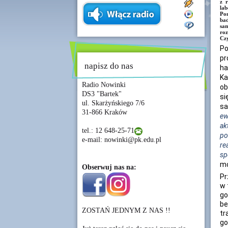
z r
la
Po
ba
sa
roz
Czy
Po
pr
napisz do nas
ha
Ka
Radio Nowinki
ob
DS3 "Bartek"
si
ul. Skarżyńskiego 7/6
s
31-866 Kraków
ew
ak
tel.: 12 648-25-71
po
e-mail: nowinki@pk.edu.pl
re
sp
mó
Obserwuj nas na:
Pr
w 
go
be
ZOSTAŃ JEDNYM Z NAS !!
tr
g