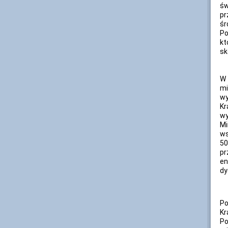
św
p
śr
Po
kt
sk
W 
mi
wy
Kr
wy
Mi
ws
50
pr
e
dy
Po
Kr
Po