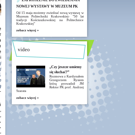
ZAPROSZENIE DO ZWIEDZANIA
NOWEJ WYSTAWY W MUZEUM PK
Od 15 maja możemy zwiedzać nową wystawę w
Muzeum Politechniki Krakowskiej- "50 lat
tradycji Kościuszkowskiej na Politechnice
Krakowskiej"
e
zobacz więcej »
r
a
h
video
e
i
j
„Czy jeszcze umiemy
j
się słuchać?”
,
Rozmowa z Kardynałem
e
Grzegorzem Rysiem
którą prowadził JM
ą
Rektor PK prof. Andrzej
Szarata
–
zobacz więcej »
i
,
,
,
,
,