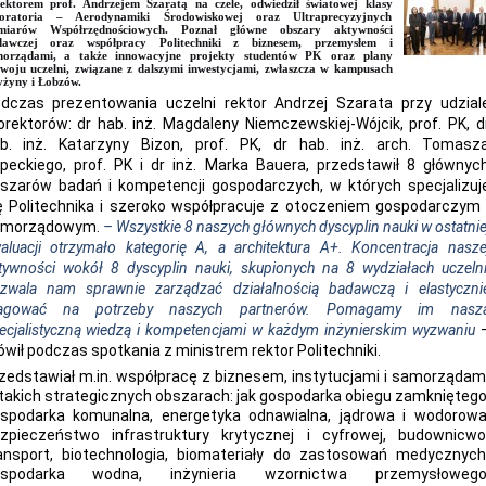
ektorem prof. Andrzejem Szaratą na czele, odwiedził światowej klasy
boratoria – Aerodynamiki Środowiskowej oraz Ultraprecyzyjnych
miarów Współrzędnościowych. Poznał główne obszary aktywności
dawczej oraz współpracy Politechniki z biznesem, przemysłem i
morządami, a także innowacyjne projekty studentów PK oraz plany
woju uczelni, związane z dalszymi inwestycjami, zwłaszcza w kampusach
żyny i Łobzów.
dczas prezentowania uczelni rektor Andrzej Szarata przy udzial
orektorów: dr hab. inż. Magdaleny Niemczewskiej-Wójcik, prof. PK, d
b. inż. Katarzyny Bizon, prof. PK, dr hab. inż. arch. Tomasz
peckiego, prof. PK i dr inż. Marka Bauera, przedstawił 8 głównyc
szarów badań i kompetencji gospodarczych, w których specjalizuj
ę Politechnika i szeroko współpracuje z otoczeniem gospodarczym 
amorządowym.
– Wszystkie 8 naszych głównych dyscyplin nauki w ostatnie
aluacji otrzymało kategorię A, a architektura A+. Koncentracja nasze
tywności wokół 8 dyscyplin nauki, skupionych na 8 wydziałach uczelni
zwala nam sprawnie zarządzać działalnością badawczą i elastyczni
agować na potrzeby naszych partnerów. Pomagamy im nasz
ecjalistyczną wiedzą i kompetencjami w każdym inżynierskim wyzwaniu
wił podczas spotkania z ministrem rektor Politechniki.
zedstawiał m.in. współpracę z biznesem, instytucjami i samorządam
takich strategicznych obszarach: jak gospodarka obiegu zamkniętego
spodarka komunalna, energetyka odnawialna, jądrowa i wodorowa
zpieczeństwo infrastruktury krytycznej i cyfrowej, budownicwo
ansport, biotechnologia, biomateriały do zastosowań medycznych
ospodarka wodna, inżynieria wzornictwa przemysłowego