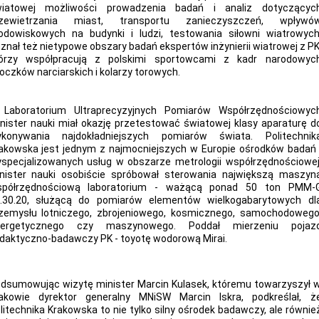
iatowej możliwości prowadzenia badań i analiz dotyczącyc
rzewietrzania miast, transportu zanieczyszczeń, wpływó
odowiskowych na budynki i ludzi, testowania siłowni wiatrowych
znał też nietypowe obszary badań ekspertów inżynierii wiatrowej z PK
órzy współpracują z polskimi sportowcami z kadr narodowyc
oczków narciarskich i kolarzy torowych.
Laboratorium Ultraprecyzyjnych Pomiarów Współrzędnościowyc
nister nauki miał okazję przetestować światowej klasy aparaturę d
konywania najdokładniejszych pomiarów świata. Politechnik
akowska jest jednym z najmocniejszych w Europie ośrodków badań 
specjalizowanych usług w obszarze metrologii współrzędnościowej
nister nauki osobiście spróbował sterowania największą maszyn
półrzędnościową laboratorium - ważącą ponad 50 ton PMM-
.30.20, służącą do pomiarów elementów wielkogabarytowych dl
zemysłu lotniczego, zbrojeniowego, kosmicznego, samochodowego
nergetycznego czy maszynowego. Poddał mierzeniu pojaz
daktyczno-badawczy PK - toyotę wodorową Mirai.
dsumowując wizytę minister Marcin Kulasek, któremu towarzyszył 
akowie dyrektor generalny MNiSW Marcin Iskra, podkreślał, ż
litechnika Krakowska to nie tylko silny ośrodek badawczy, ale równie