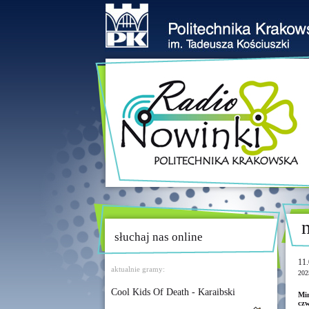
słuchaj nas online
11.
aktualnie gramy:
202
Cool Kids Of Death - Karaibski
Min
czw