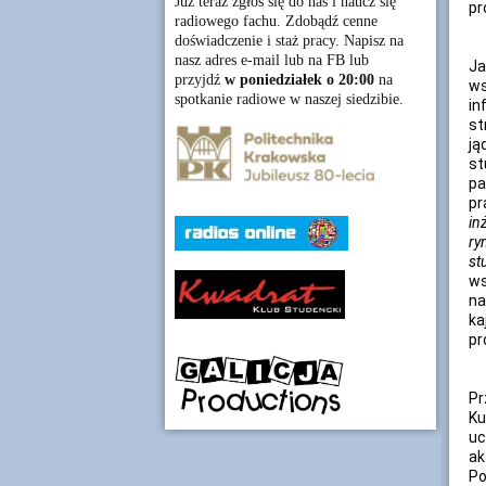
Już teraz zgłoś się do nas i naucz się
pr
radiowego fachu. Zdobądź cenne
doświadczenie i staż pracy. Napisz na
nasz adres e-mail lub na FB lub
Ja
przyjdź
w poniedziałek o 20:00
na
w
spotkanie radiowe w naszej siedzibie.
in
st
ją
st
pa
pr
in
ry
st
ws
na
ka
pr
Pr
Ku
uc
ak
Po