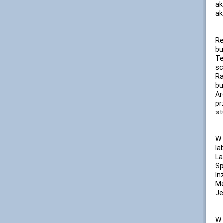
ak
ak
Re
b
Te
sc
Ra
bu
Ar
pr
st
W 
la
La
Sp
In
Me
Je
W 