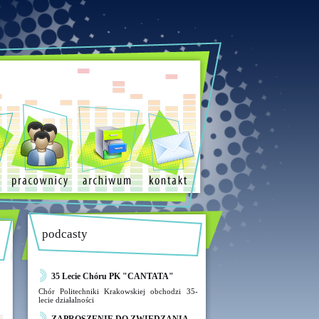
podcasty
35 Lecie Chóru PK "CANTATA"
Chór Politechniki Krakowskiej obchodzi 35-
lecie działalności