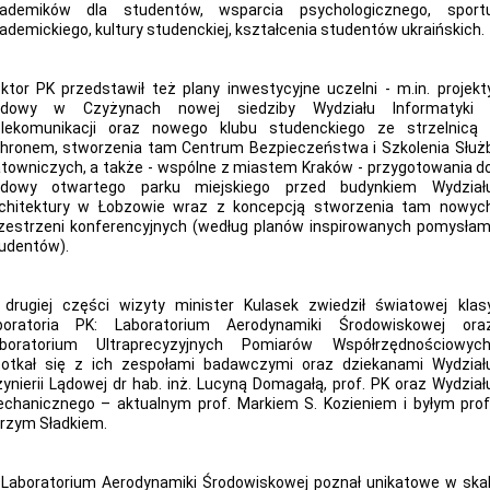
ademików dla studentów, wsparcia psychologicznego, sport
ademickiego, kultury studenckiej, kształcenia studentów ukraińskich.
ktor PK przedstawił też plany inwestycyjne uczelni - m.in. projekt
udowy w Czyżynach nowej siedziby Wydziału Informatyki 
lekomunikacji oraz nowego klubu studenckiego ze strzelnicą 
hronem, stworzenia tam Centrum Bezpieczeństwa i Szkolenia Służ
towniczych, a także - wspólne z miastem Kraków - przygotowania d
dowy otwartego parku miejskiego przed budynkiem Wydział
chitektury w Łobzowie wraz z koncepcją stworzenia tam nowyc
zestrzeni konferencyjnych (według planów inspirowanych pomysłam
udentów).
drugiej części wizyty minister Kulasek zwiedził światowej klas
boratoria PK: Laboratorium Aerodynamiki Środowiskowej ora
boratorium Ultraprecyzyjnych Pomiarów Współrzędnościowych
otkał się z ich zespołami badawczymi oraz dziekanami Wydział
żynierii Lądowej dr hab. inż. Lucyną Domagałą, prof. PK oraz Wydział
chanicznego – aktualnym prof. Markiem S. Kozieniem i byłym prof
rzym Sładkiem.
Laboratorium Aerodynamiki Środowiskowej poznał unikatowe w skal