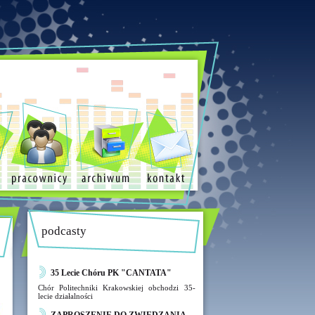
podcasty
35 Lecie Chóru PK "CANTATA"
Chór Politechniki Krakowskiej obchodzi 35-
lecie działalności