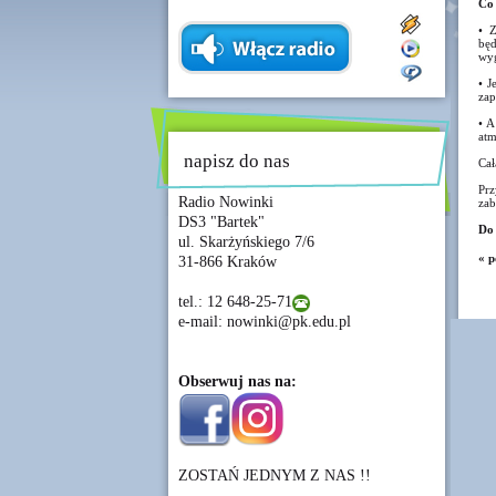
Co 
• Z
będ
wyg
• J
zap
• A
atm
napisz do nas
Cał
Prz
Radio Nowinki
zab
DS3 "Bartek"
Do 
ul. Skarżyńskiego 7/6
« p
31-866 Kraków
tel.: 12 648-25-71
e-mail: nowinki@pk.edu.pl
Obserwuj nas na:
ZOSTAŃ JEDNYM Z NAS !!