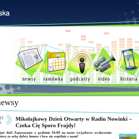
newsy
12
Mikołajkowy Dzień Otwarty w Radiu Nowinki –
5
Czeka Cię Sporo Frajdy!
już dziś! Zapraszamy o godzinie 16:00 na nasze wyjątkowe wydarzenie.
ierz ze sobą dobry humor i baw się wspólnie z nami!