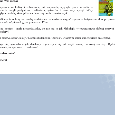
na Was czeka?
ajrzycie za kulisy i zobaczycie, jak naprawdę wygląda praca w radiu –
ziecie mogli podpatrzeć realizatora, spikerów i nasz cały sprzęt, który
ląda bardziej skomplikowanie niż egzamin z matematyki
eśli macie ochotę na trochę szaleństwa, to możecie nagrać życzenia świąteczne albo po prost
owiedzieć piosenkę, jak prawdziwi DJ-e!
 na koniec – mała niespodzianka, bo nie ma to jak Mikołajki w towarzystwie dobrej muzyki 
osfery!
a zabawa odbywa się w Domu Studenckim "Bartek", w samym sercu studenckiego szaleństwa.
yjdźcie, sprawdźcie jak działamy i poczujcie się jak część naszej radiowej rodziny. Będzi
awnie, świątecznie i… radiowo!
zobaczenia!
owrót