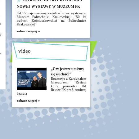
ZAPROSZENIE DO ZWIEDZANIA
NOWEJ WYSTAWY W MUZEUM PK
Od 15 maja możemy zwiedzać nową wystawę w
Muzeum Politechniki Krakowskiej- "50 lat
tradycji Kościuszkowskiej na Politechnice
u
Krakowskiej"
zobacz więcej »
i
video
e
„Czy jeszcze umiemy
się słuchać?”
Rozmowa z Kardynałem
Grzegorzem Rysiem
którą prowadził JM
Rektor PK prof. Andrzej
Szarata
zobacz więcej »