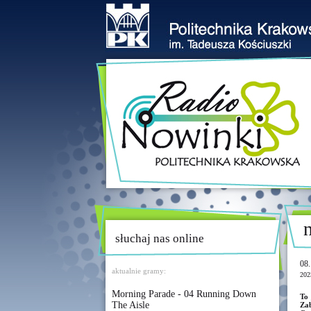
słuchaj nas online
08.
aktualnie gramy:
202
Morning Parade - 04 Running Down
To 
The Aisle
Zab