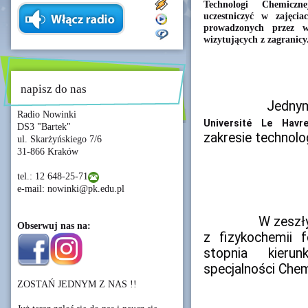
Technologi Chemiczn
uczestniczyć w zajęci
prowadzonych przez w
wizytujących z zagranicy
napisz do nas
Radio Nowinki
Université Le Havr
DS3 "Bartek"
zakresie technolo
ul. Skarżyńskiego 7/6
31-866 Kraków
tel.: 12 648-25-71
e-mail: nowinki@pk.edu.pl
		W zeszłym roku prof. Grisel prowadził zajęcia 
Obserwuj nas na:
z fizykochemii 
stopnia kieru
specjalności Che
ZOSTAŃ JEDNYM Z NAS !!