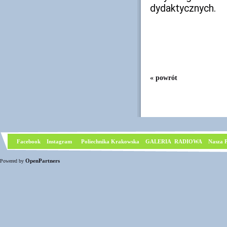
dydaktycznych.
« powrót
Facebook
I
nstagram
Poliechnika Krakowska
GALERIA RADIOWA
Nasza P
OpenPartners
Powered by