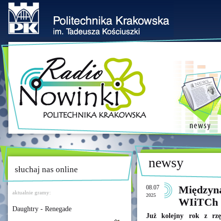
newsy
słuchaj nas online
08.07
Międzyn
aktualnie gramy:
2025
WIiTCh
Daughtry - Renegade
Już kolejny rok z rzę