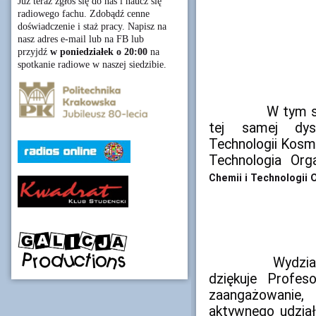
Już teraz zgłoś się do nas i naucz się
radiowego fachu. Zdobądź cenne
doświadczenie i staż pracy. Napisz na
nasz adres e-mail lub na FB lub
przyjdź
w poniedziałek o 20:00
na
spotkanie radiowe w naszej siedzibie.
		W tym semestrze spotkał się ze studentami 
tej samej dyscy
Technologii Kosm
Technologia Org
Chemii i Technologii 
		Wydzi
dziękuje Profes
zaangażowanie,
aktywnego udział