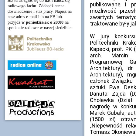
Już teraz zgłoś się do nas i naucz się
publikowane i p
radiowego fachu. Zdobądź cenne
możliwość przesł
doświadczenie i staż pracy. Napisz na
zwartych tematycz
nasz adres e-mail lub na FB lub
przyjdź
w poniedziałek o 20:00
na
traktowane były ja
spotkanie radiowe w naszej siedzibie.
W jury konkursu
Politechniki Kra
Kapecki, prof. PK (
arch. Marcin 
Programowej Ga
Architektury), d
Architektury), mg
członek Związku 
sztuki Ewa Desku
Danuta Zajda (D
Cholewka (Dział 
nagrodę w konkur
Marek Gubała, auto
(1500 zł) otrz
„Niepewność relac
Tomasz Okoniewski, 