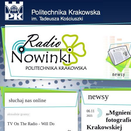
newsy
słuchaj nas online
06.11
„Mgnieni
aktualnie gramy:
2025
fotograf
TV On The Radio - Will Do
Krakowskiej