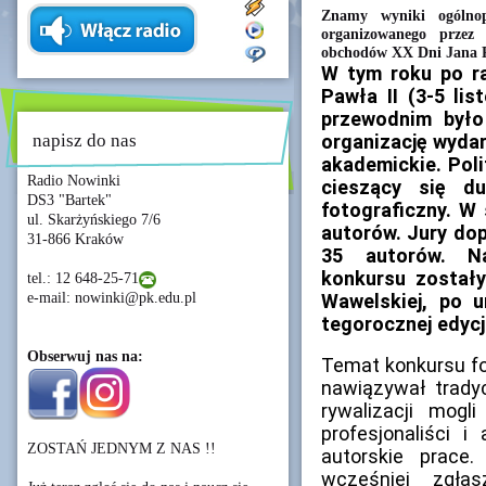
Znamy wyniki ogólnopo
organizowanego przez
obchodów XX Dni Jana P
W tym roku po ra
Pawła II (3-5 li
przewodnim było
napisz do nas
organizację wyda
akademickie. Pol
Radio Nowinki
cieszący się d
DS3 "Bartek"
fotograficzny. W
ul. Skarżyńskiego 7/6
autorów. Jury dop
31-866 Kraków
35 autorów. N
konkursu został
tel.: 12 648-25-71
e-mail: nowinki@pk.edu.pl
Wawelskiej, po 
tegorocznej edycji
Obserwuj nas na:
Temat konkursu fo
nawiązywał trady
rywalizacji mogl
profesjonaliści i
ZOSTAŃ JEDNYM Z NAS !!
autorskie prace
wcześniej zgła