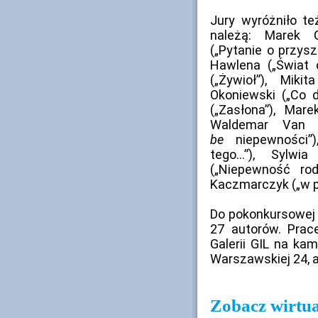
Jury wyróżniło t
należą: Marek G
(„Pytanie o przysz
Hawlena („Świat 
(„Żywioł”), Mik
Okoniewski („Co d
(„Zasłona”), Mare
Waldemar Van 
be
niepewności”)
tego…”), Sylwia 
(„Niepewność ro
Kaczmarczyk („w p
Do pokonkursowej 
27 autorów. Prac
Galerii GIL na kam
Warszawskiej 24, a 
Zobacz wirtu