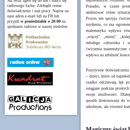
najmłodszym rozumieć ot
Już teraz zgłoś się do nas i naucz się
radiowego fachu. Zdobądź cenne
Ponadto, w czasie pros
doświadczenie i staż pracy. Napisz na
analizować różne sytuacj
nasz adres e-mail lub na FB lub
Proces ten sprzyja ćwicz
przyjdź
w poniedziałek o 20:00
na
myśleniu, co ma ogromne 
spotkanie radiowe w naszej siedzibie.
matematyka wpływa równ
„więcej”, „mniej”, „kol
młodego człowieka i uc
ćwiczenia matematyczne 
wpływa na zdolność koncen
Pozytywne doświadczenia 
– dzieci, które od najmło
rzadko odczuwają lęk pr
osiągane podczas prostych
swoje możliwości. Dlat
sposób dostosowany do wi
szkolnym, ale również ksz
Magiczny świat b