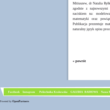
Mitiuszew, dr Natalia Rył
zgodnie z najnowszymi 
naciskiem na: modelowan
matematyki oraz powiąz
Publikacja prezentuje ma
naturalny język opisu pro
« powrót
Facebook
I
nstagram
Poliechnika Krakowska
GALERIA RADIOWA
Nasza P
OpenPartners
Powered by