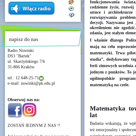
funkcjonowania świat
codzienne życie, rozwój 
sztuce i architekturze
rozwiązywania problem
decyzji. Nazywana jest
określeniem nie zgodzić
zdania, jest stałym eleme
napisz do nas
I właśnie dlatego Polit
mają na celu usprawnie
Radio Nowinki
matematyki. Trwa pilo
DS3 "Bartek"
studia”, dedykowany te
ul. Skarżyńskiego 7/6
ferii zimowych uczelnia
31-866 Kraków
jednym z punktów. To jed
tel.: 12 648-25-71
ogólnopolskie progr
e-mail: nowinki@pk.edu.pl
matematyką na czele.
Obserwuj nas na:
Matematyka tow
lat
Badania wskazują, że wpł
ZOSTAŃ JEDNYM Z NAS !!
też emocjonalny i społecz