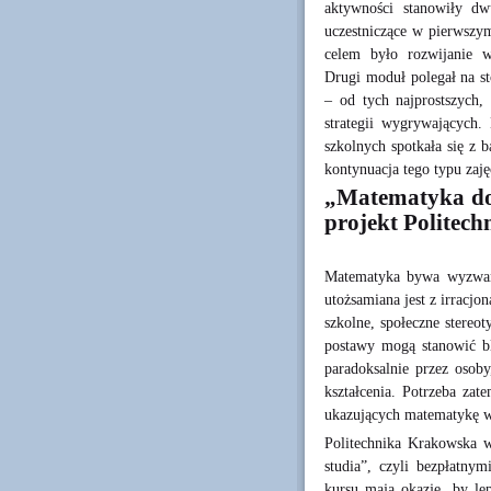
aktywności stanowiły d
uczestniczące w pierwszy
celem było rozwijanie w
Drugi moduł polegał na s
– od tych najprostszych
strategii wygrywających.
szkolnych spotkała się z 
kontynuacja tego typu zaję
„Matematyka do 
projekt Politech
Matematyka bywa wyzwanie
utożsamiana jest z irracjo
szkolne, społeczne stereo
postawy mogą stanowić bl
paradoksalnie przez osoby
kształcenia. Potrzeba zat
ukazujących matematykę w
Politechnika Krakowska w
studia”, czyli bezpłatnym
kursu mają okazję, by le