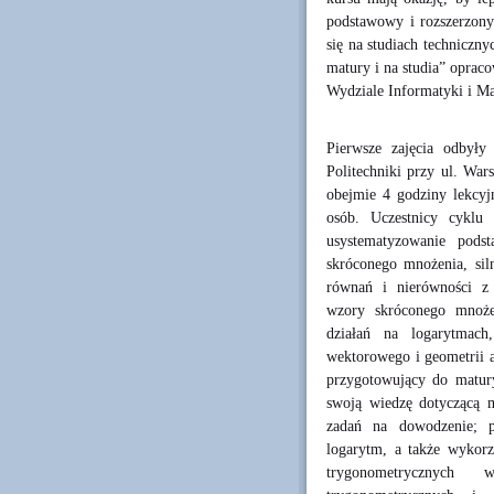
podstawowy i rozszerzony)
się na studiach techniczn
matury i na studia” oprac
Wydziale Informatyki i Ma
Pierwsze zajęcia odbył
Politechniki przy ul. War
obejmie 4 godziny lekcyj
osób. Uczestnicy cyklu
usystematyzowanie pods
skróconego mnożenia, sil
równań i nierówności z
wzory skróconego mnożen
działań na logarytmach
wektorowego i geometrii a
przygotowujący do matury
swoją wiedzę dotyczącą m
zadań na dowodzenie; p
logarytm, a także wykorz
trygonometrycznych