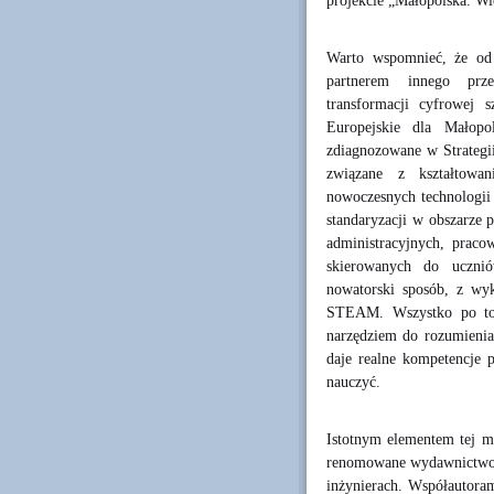
projekcie „Małopolska. W
Warto wspomnieć, że od 
partnerem innego prze
transformacji cyfrowej
Europejskie dla Małopo
zdiagnozowane w Strateg
związane z kształtowa
nowoczesnych technologii
standaryzacji w obszarze
administracyjnych, praco
skierowanych do uczni
nowatorski sposób, z wy
STEAM. Wszystko po to,
narzędziem do rozumienia
daje realne kompetencje p
nauczyć.
Istotnym elementem tej mi
renomowane wydawnictwo T
inżynierach. Współautoram