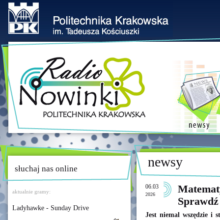
newsy
słuchaj nas online
06.03
Matematy
aktualnie gramy:
2026
Sprawdź
Ladyhawke - Sunday Drive
Jest niemal wszędzie i s