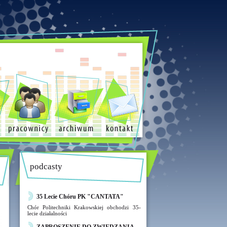
podcasty
35 Lecie Chóru PK "CANTATA"
Chór Politechniki Krakowskiej obchodzi 35-
lecie działalności