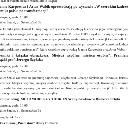
czas spotkania będzie można kupić książkę.
anna Karpowicz i Artur Wabik oprowadzają po wystawie „W szerokim kadrze
miks polski po transformacji”
sierpnia, godz. 18.00
kier Sztuki, pl. Szczepański 3a
ć komiks jako element kultury popularnej ma w Polsce długą historię, to jego postrzeganie jak
unku artystycznego jest ciągle nowym zjawiskiem. Po roku 1989 ulegał on licznym, trwający
dziś transformacjom, którym towarzyszyło przełamywanie zastanych konwencji i monopoli. Ju
sierpnia organizatorzy zapraszają na ostatnie oprowadzanie po wystawie „W szerokim kadrze
iks polski po transformacji”, które wspólnie poprowadzą Joanna Karpowicz oraz Artur Wabik.
omiks i książka obrazkowa. Miejsca wspólne, miejsca osobne”. Premier
iążki prof. Jerzego Szyłaka
sierpnia, godz. 17.30
kier Sztuki, pl. Szczepański 3a
kier Sztuki zaprasza na premierę najnowszej książki prof. Jerzego Szyłaka pt. „Komiks i książk
azkowa. Miejsca wspólne, miejsca osobne” (Instytut Kultury Popularnej). Rozmowę z autore
rowadzi kurator wystawy „W szerokim kadrze. Komiks polski po transformacji” Artur Wabik
czas spotkania będzie można kupić książkę.
lent painting. METAMORFOZY TAURON Areny Kraków w Bunkrze Sztuki
sierpnia, godz. 14.00
kier Sztuki, pl. Szczepański 3a
zegóły wkrótce.
kaz filmu „Pustostan” Anny Pichury