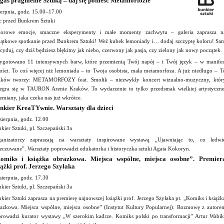
gaś pragnienie Sztuką – daj się ponieść Metamorfozie”
ierpnia, godz. 15.00–17.00
c przed Bunkrem Sztuki
lorowe emocje, smaczne eksperymenty i małe momenty zachwytu – galeria zaprasza n
ątkowe spotkanie przed Bunkrem Sztuki! Weź kubek lemoniady i… dodaj szczyptę koloru! Sa
cyduj, czy dziś będziesz błękitny jak niebo, czerwony jak pasja, czy zielony jak nowy początek.
ygotowano 11 intensywnych barw, które przemienią Twój napój – i Twój język – w manifes
ości. To coś więcej niż lemoniada – to Twoja osobista, mała metamorfoza. A już niedługo – T
aków tworzy: METAMORFOZY feat. Smolik – niezwykły koncert wizualno-muzyczny, któr
egra się w TAURON Arenie Kraków. To wydarzenie to tylko przedsmak wielkiej artystyczne
emiany, jaka czeka nas już wkrótce.
nkier KreaTYwnie. Warsztaty dla dzieci
sierpnia, godz. 12.00
kier Sztuki, pl. Szczepański 3a
ganizatorzy zapraszają na warsztaty inspirowane wystawą „Ujawniając to, co ledwi
eczuwane”. Warsztaty poprowadzi edukatorka i historyczka sztuki Agata Kokoryn.
omiks i książka obrazkowa. Miejsca wspólne, miejsca osobne”. Premier
iążki prof. Jerzego Szyłaka
sierpnia, godz. 17.30
kier Sztuki, pl. Szczepański 3a
kier Sztuki zaprasza na premierę najnowszej książki prof. Jerzego Szyłaka pt. „Komiks i książk
azkowa. Miejsca wspólne, miejsca osobne” (Instytut Kultury Popularnej). Rozmowę z autore
rowadzi kurator wystawy „W szerokim kadrze. Komiks polski po transformacji” Artur Wabik