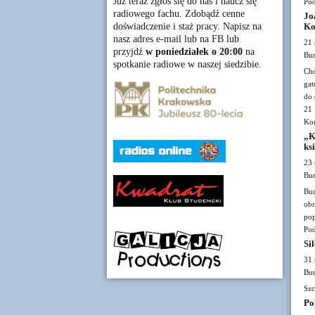
Już teraz zgłoś się do nas i naucz się
Pod
radiowego fachu. Zdobądź cenne
Jo
doświadczenie i staż pracy. Napisz na
Ko
nasz adres e-mail lub na FB lub
21 
przyjdź
w poniedziałek o 20:00
na
Bun
spotkanie radiowe w naszej siedzibie.
Cho
gat
do 
21 
Kom
„K
ks
23 
Bun
Bun
obr
pop
Pod
Si
31 
Bun
Szc
Po