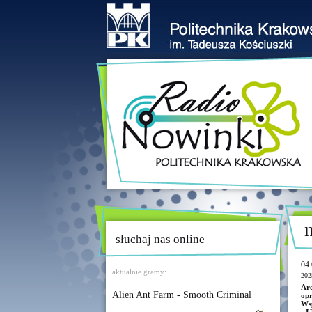
słuchaj nas online
04.
aktualnie gramy:
202
Ar
Alien Ant Farm - Smooth Criminal
opr
Wsp