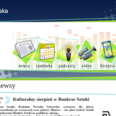
newsy
08
Kulturalny sierpień w Bunkrze Sztuki
5
ena Sztuki, Rodzinne Poranki Literackie, warsztaty dla dzieci,
owadzania po wystawach oraz pokazy filmowe – oto plan Galerii Sztuki
ółczesnej Bunkier Sztuki na najbliższy miesiąc.