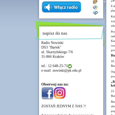
„U
6 s
pla
Ko
wyj
zde
Prz
napisz do nas
rad
Kr
Radio Nowinki
roz
DS3 "Bartek"
prz
ul. Skarżyńskiego 7/6
Bu
31-866 Kraków
16 
tel.: 12 648-25-71
Bun
e-mail: nowinki@pk.edu.pl
Or
prz
„K
Obserwuj nas na:
ks
23 
Bun
Bun
ZOSTAŃ JEDNYM Z NAS !!
obr
pop