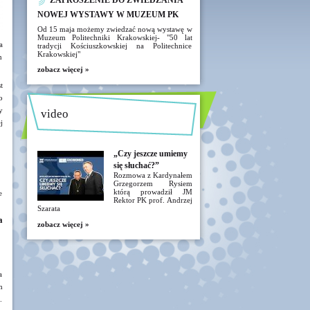
ZAPROSZENIE DO ZWIEDZANIA
NOWEJ WYSTAWY W MUZEUM PK
Od 15 maja możemy zwiedzać nową wystawę w
Muzeum Politechniki Krakowskiej- "50 lat
a
tradycji Kościuszkowskiej na Politechnice
Krakowskiej"
m
zobacz więcej »
t
o
y
video
j
„Czy jeszcze umiemy
się słuchać?”
Rozmowa z Kardynałem
Grzegorzem Rysiem
którą prowadził JM
e
Rektor PK prof. Andrzej
Szarata
a
zobacz więcej »
a
m
.