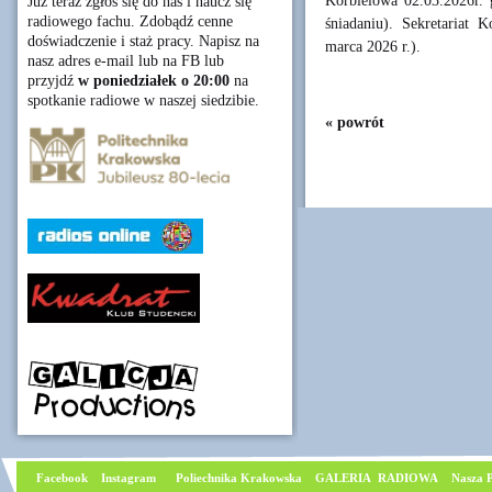
Korbielowa 02.03.2026r. 
Już teraz zgłoś się do nas i naucz się
radiowego fachu. Zdobądź cenne
śniadaniu). Sekretaria
doświadczenie i staż pracy. Napisz na
marca 2026 r.).
nasz adres e-mail lub na FB lub
przyjdź
w poniedziałek o 20:00
na
spotkanie radiowe w naszej siedzibie.
« powrót
Facebook
I
nstagram
Poliechnika Krakowska
GALERIA RADIOWA
Nasza P