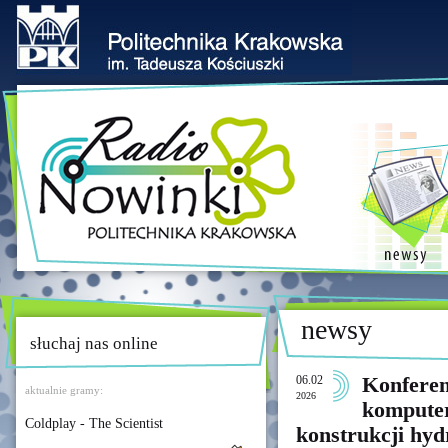
newsy
słuchaj nas online
06.02
Konfere
aktualnie gramy:
2026
komputer
Coldplay - The Scientist
konstrukcji hyd