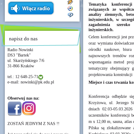
Tematyka konferencji
związanych ze współc
analizy ziemnych, bet
inżynierskich, w szczeg
zagadnienia szeroko
inżynierskich.
Celem konferencji jest pr
napisz do nas
oraz wymiana doświadczeń
ośrodki naukowe, biura
Radio Nowinki
DS3 "Bartek"
najnowszych trendów ro
ul. Skarżyńskiego 7/6
wspomagania metod projek
31-866 Kraków
tematyczny obejmujący ge
projektowania konstrukcji
tel.: 12 648-25-71
e-mail: nowinki@pk.edu.pl
Miejsce i czas trwania ko
Konferencja odbędzie 
Obserwuj nas na:
Krzyżowa, ul. Jerzego Si
dniach 02.03-05.03.2026
uczestników konferencji b
m x 12,00 m, sauna, atlas
ZOSTAŃ JEDNYM Z NAS !!
Pilska są zlokalizowane 