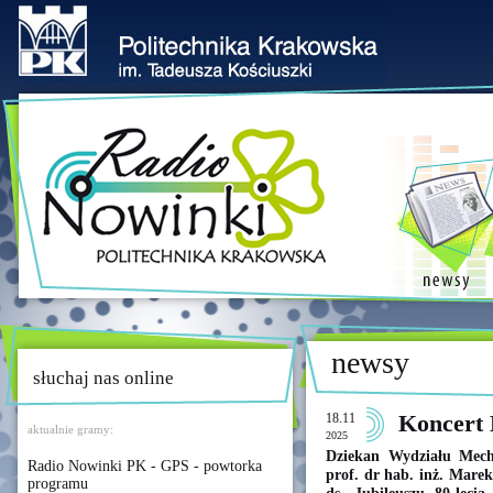
newsy
słuchaj nas online
18.11
Koncert 
aktualnie gramy:
2025
Dziekan Wydziału Mecha
Radio Nowinki PK - GPS - powtorka
prof. dr hab. inż. Mare
programu