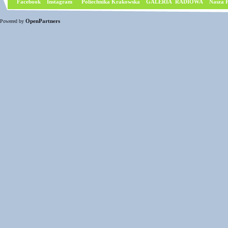
Facebook
I
nstagram
Poliechnika Krakowska
GALERIA RADIOWA
Nasza P
OpenPartners
Powered by