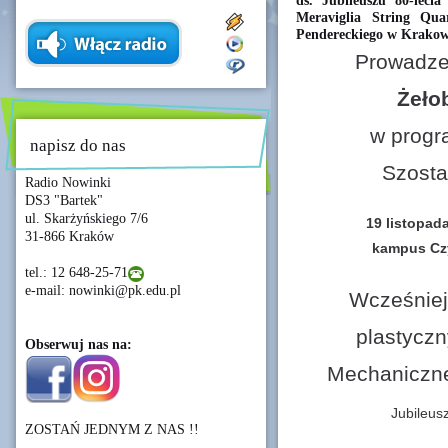
ds. Jubileuszu 80-leci
Meraviglia String Qu
Pendereckiego w Krakow
Prowadze
Żeło
w progr
napisz do nas
Szosta
Radio Nowinki
DS3 "Bartek"
ul. Skarżyńskiego 7/6
19 listopada
31-866 Kraków
kampus Czy
tel.: 12 648-25-71
e-mail: nowinki@pk.edu.pl
Wcześniej
plastycz
Obserwuj nas na:
Mechaniczn
Jubileusz
ZOSTAŃ JEDNYM Z NAS !!