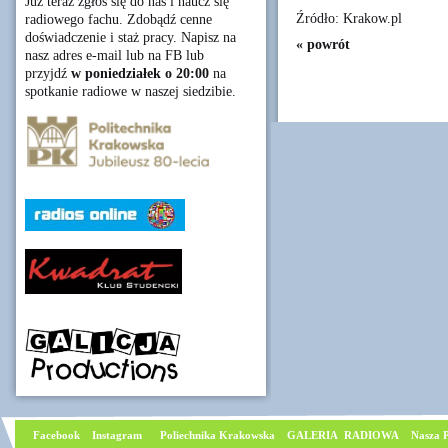
Już teraz zgłoś się do nas i naucz się
Źródło: Krakow.pl
radiowego fachu. Zdobądź cenne
doświadczenie i staż pracy. Napisz na
« powrót
nasz adres e-mail lub na FB lub
przyjdź
w poniedziałek o 20:00
na
spotkanie radiowe w naszej siedzibie.
Facebook
I
nstagram
Poliechnika Krakowska
GALERIA RADIOWA
Nasza P