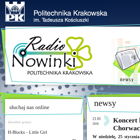
newsy
słuchaj nas online
21.01
Koncert 
aktualnie gramy:
2026
Chorwac
H-Blockx - Little Girl
W niedzielę, 25 styczni