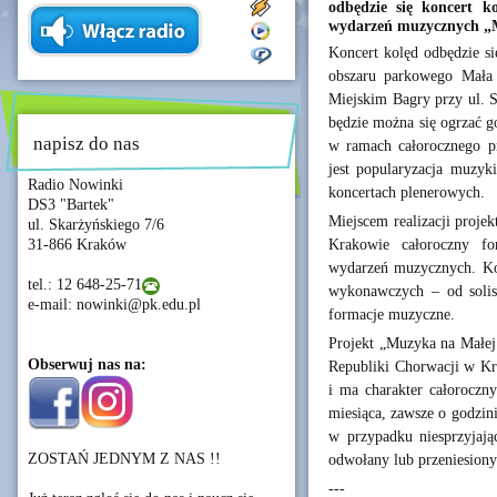
odbędzie się koncert k
wydarzeń muzycznych „
Koncert kolęd odbędzie się
obszaru parkowego Mała
Miejskim Bagry przy ul. S
będzie można się ogrzać g
napisz do nas
w ramach całorocznego p
jest popularyzacja muzy
Radio Nowinki
koncertach plenerowych.
DS3 "Bartek"
Miejscem realizacji proje
ul. Skarżyńskiego 7/6
Krakowie całoroczny for
31-866 Kraków
wydarzeń muzycznych. Ko
tel.: 12 648-25-71
wykonawczych – od solist
e-mail: nowinki@pk.edu.pl
formacje muzyczne.
Projekt „Muzyka na Małej 
Obserwuj nas na:
Republiki Chorwacji w Kr
i ma charakter całoroczny
miesiąca, zawsze o godzin
w przypadku niesprzyjaj
ZOSTAŃ JEDNYM Z NAS !!
odwołany lub przeniesiony
---