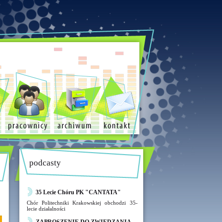
podcasty
35 Lecie Chóru PK "CANTATA"
Chór Politechniki Krakowskiej obchodzi 35-
lecie działalności