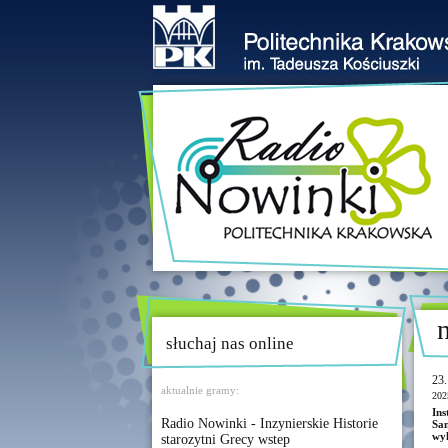
słuchaj nas online
23.
aktualnie gramy:
202
In
Radio Nowinki - Inzynierskie Historie
Sa
wyk
starozytni Grecy wstep