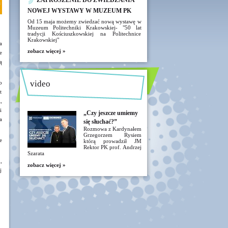
ZAPROSZENIE DO ZWIEDZANIA
NOWEJ WYSTAWY W MUZEUM PK
Od 15 maja możemy zwiedzać nową wystawę w
Muzeum Politechniki Krakowskiej- "50 lat
tradycji Kościuszkowskiej na Politechnice
Krakowskiej"
a
zobacz więcej »
e
ą
video
o
t
,
i
„Czy jeszcze umiemy
a
się słuchać?”
Rozmowa z Kardynałem
Grzegorzem Rysiem
e
którą prowadził JM
Rektor PK prof. Andrzej
Szarata
,
zobacz więcej »
j