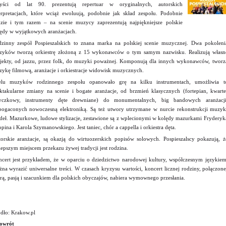
tyści od lat 90. prezentują repertuar w oryginalnych, autorskich
erpretacjach, które wciąż ewoluują, podobnie jak skład zespołu. Podobnie
zie i tym razem – na scenie muzycy zaprezentują najpiękniejsze polskie
ędy w wyjątkowych aranżacjach.
zinny zespół Pospieszalskich to znana marka na polskiej scenie muzycznej. Dwa pokoleni
yków tworzą orkiestrę złożoną z 15 wykonawców o tym samym nazwisku. Realizują własn
jekty, od jazzu, przez folk, do muzyki poważnej. Komponują dla innych wykonawców, tworz
ykę filmową, aranżacje i orkiestracje widowisk muzycznych.
elu muzyków rodzinnego zespołu opanowało grę na kilku instrumentach, umożliwia t
ktakularne zmiany na scenie i bogate aranżacje, od brzmień klasycznych (fortepian, kwarte
yczkowy, instrumenty dęte drewniane) do monumentalnych, big bandowych aranżacji
ogaconych nowoczesną elektroniką. Są też utwory utrzymane w nurcie rekonstrukcji muzyk
deł. Mazurkowe, ludowe stylizacje, zestawione są z wplecionymi w kolędy mazurkami Fryderyk
pina i Karola Szymanowskiego. Jest taniec, chór a cappella i orkiestra dęta.
orskie aranżacje, są okazją do wirtuozerskich popisów solowych. Pospieszalscy pokazują, ż
lepszym miejscem przekazu żywej tradycji jest rodzina.
cert jest przykładem, że w oparciu o dziedzictwo narodowej kultury, współczesnym językiem
na wyrazić uniwersalne treści. W czasach kryzysu wartości, koncert licznej rodziny, połączone
rą, pasją i szacunkiem dla polskich obyczajów, nabiera wymownego przesłania.
dło: Krakow.pl
owrót