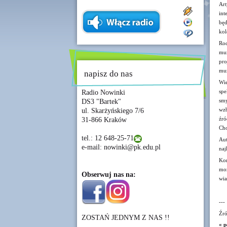
Ar
int
będ
kol
Rod
muz
pro
muz
napisz do nas
Wi
spe
Radio Nowinki
sm
DS3 "Bartek"
wzb
ul. Skarżyńskiego 7/6
źró
31-866 Kraków
Cho
tel.: 12 648-25-71
Aut
e-mail: nowinki@pk.edu.pl
naj
Kon
moż
Obserwuj nas na:
wia
---
Źró
ZOSTAŃ JEDNYM Z NAS !!
« p